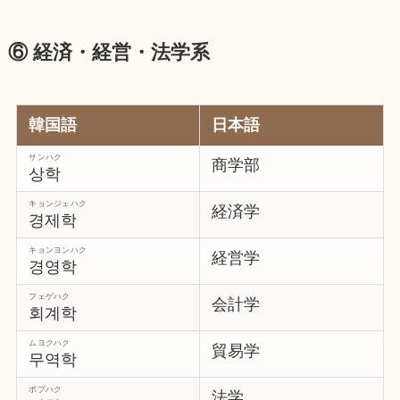
⑥ 経済・経営・法学系
韓国語
日本語
サンハク
商学部
상학
キョンジェハク
経済学
경제학
キョンヨンハク
経営学
경영학
フェゲハク
会計学
회계학
ムヨクハク
貿易学
무역학
ポプハク
法学