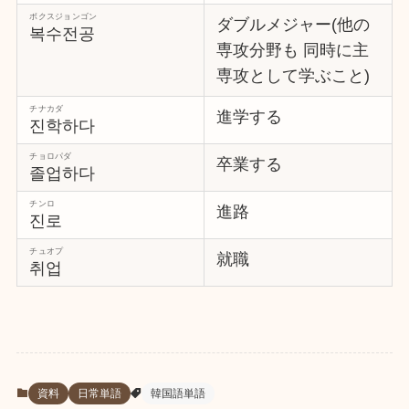
ボクスジョンゴン
ダブルメジャー(他の
복수전공
専攻分野も 同時に主
専攻として学ぶこと)
チナカダ
進学する
진학하다
チョロパダ
卒業する
졸업하다
チンロ
進路
진로
チュオプ
就職
취업
資料
日常単語
韓国語単語