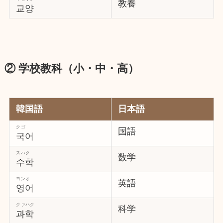
教養
교양
② 学校教科（小・中・高）
韓国語
日本語
クゴ
国語
국어
スハク
数学
수학
ヨンオ
英語
영어
クァハク
科学
과학