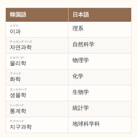
韓国語
日本語
イグァ
理系
이과
チャヨングァハク
自然科学
자연과학
ムルリハク
物理学
물리학
ファハク
化学
화학
センムルハク
生物学
생물학
トンゲハク
統計学
통계학
チグァハク
地球科学科
지구과학