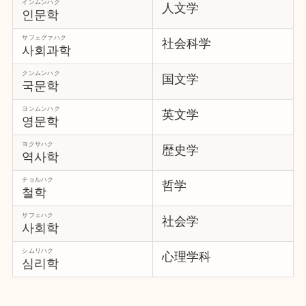
インムンハク
人文学
인문학
サフェグァハク
社会科学
사회과학
クンムンハク
国文学
국문학
ヨンムンハク
英文学
영문학
ヨクサハク
歴史学
역사학
チョルハク
哲学
철학
サフェハク
社会学
사회학
シムリハク
心理学科
심리학