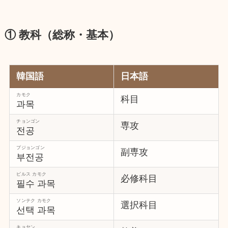
① 教科（総称・基本）
韓国語
日本語
カモク
科目
과목
チョンゴン
専攻
전공
プジョンゴン
副専攻
부전공
ピルス カモク
必修科目
필수 과목
ソンテク カモク
選択科目
선택 과목
キョヤン