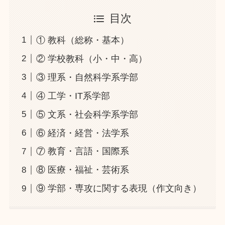
目次
① 教科（総称・基本）
② 学校教科（小・中・高）
③ 理系・自然科学系学部
④ 工学・IT系学部
⑤ 文系・社会科学系学部
⑥ 経済・経営・法学系
⑦ 教育・言語・国際系
⑧ 医療・福祉・芸術系
⑨ 学部・専攻に関する表現（作文向き）