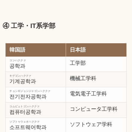
④ 工学・IT系学部
韓国語
日本語
コンハククァ
工学部
공학과
キゲゴンハククァ
機械工学科
기계공학과
チョンギジョンジャゴンハククァ
電気電子工学科
전기전자공학과
コムピュトゴンハククァ
コンピュータ工学科
컴퓨터공학과
ソプトゥウェオハククァ
ソフトウェア学科
소프트웨어학과