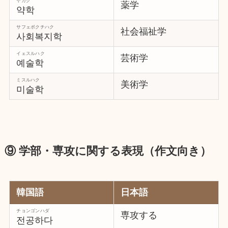
ヤカク
薬学
약학
サフェボクチハク
社会福祉学
사회복지학
イェスルハク
芸術学
예술학
ミスルハク
美術学
미술학
⑨ 学部・専攻に関する表現（作文向き）
韓国語
日本語
チョンゴンハダ
専攻する
전공하다