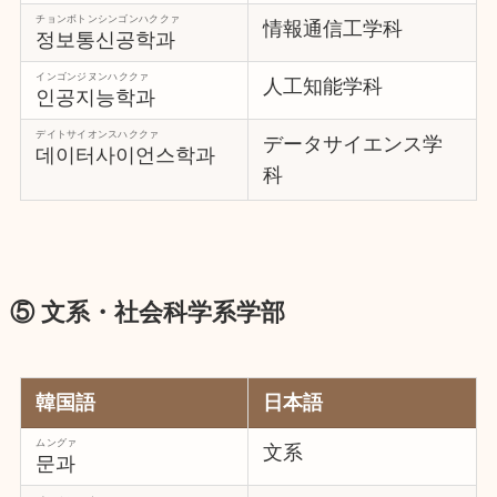
チョンボトンシンゴンハククァ
情報通信工学科
정보통신공학과
インゴンジヌンハククァ
人工知能学科
인공지능학과
デイトサイオンスハククァ
データサイエンス学
데이터사이언스학과
科
⑤ 文系・社会科学系学部
韓国語
日本語
ムングァ
文系
문과