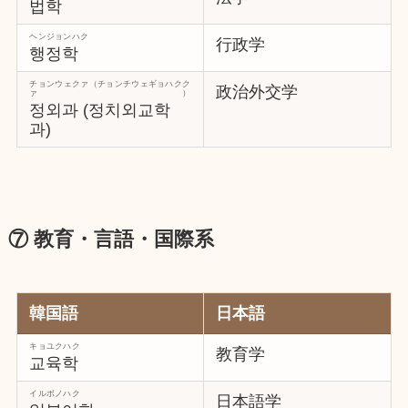
법학
ヘンジョンハク
行政学
행정학
チョンウェクァ（チョンチウェギョハクク
政治外交学
ァ）
정외과 (정치외교학
과)
⑦ 教育・言語・国際系
韓国語
日本語
キョユクハク
教育学
교육학
イルボノハク
日本語学