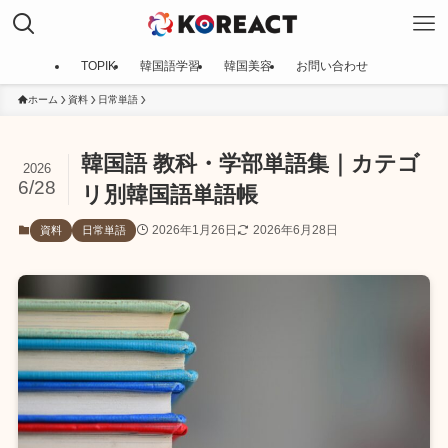
TOPIK
韓国語学習
韓国美容
お問い合わせ
ホーム
資料
日常単語
韓国語 教科・学部単語集｜カテゴ
2026
6/28
リ別韓国語単語帳
2026年1月26日
2026年6月28日
資料
日常単語