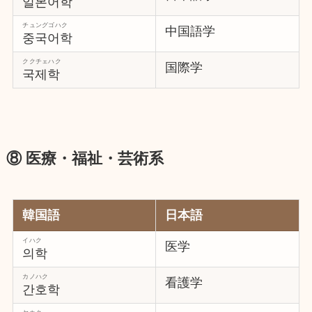
일본어학
チュングゴハク
中国語学
중국어학
ククチェハク
国際学
국제학
⑧ 医療・福祉・芸術系
韓国語
日本語
イハク
医学
의학
カノハク
看護学
간호학