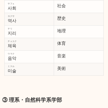
サフェ
社会
사회
ヨクサ
歴史
역사
チリ
地理
지리
チェユク
体育
체육
ウマク
音楽
음악
ミスル
美術
미술
③ 理系・自然科学系学部