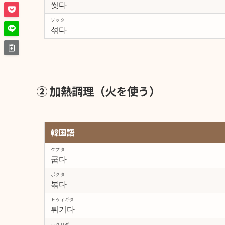
씻다
ソッタ
섞다
② 加熱調理（火を使う）
韓国語
クプタ
굽다
ポクタ
볶다
トゥィギダ
튀기다
ックリダ