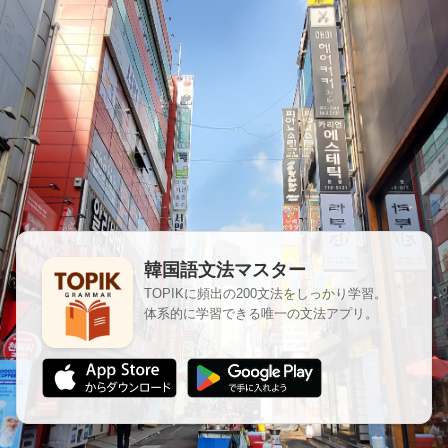
韓国語文法マスター | TOPI
韓国語文法マスター
TOPIKに頻出の200文法をしっかり学習。
体系的に学習できる唯一の文法アプリ。