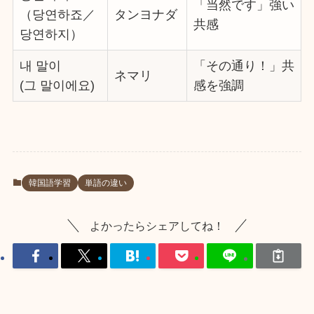
「当然です」強い
（당연하죠／
タンヨナダ
共感
당연하지）
내 말이
「その通り！」共
ネマリ
(그 말이에요)
感を強調
韓国語学習
単語の違い
よかったらシェアしてね！