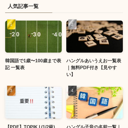
人気記事一覧
韓国語で1歳〜100歳まで表
ハングルあいうえお一覧表
記 一覧表
｜無料PDF付き【見やす
い】
【PDF】TOPIK I (1/2級)
ハングル子音の名前一覧｜