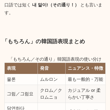
口語では短く
내 말이!（その通り！）
とも言いま
す。
「もちろん」の韓国語表現まとめ
「もちろん／その通り」韓国語表現の使い分け
表現
発音
ニュアンス・特徴
물론
ムルロン
最も一般的・万能
クロム／ク
カジュアル or 柔
그럼／그럼요
ロムニョ
らかい丁寧さ
당연하다