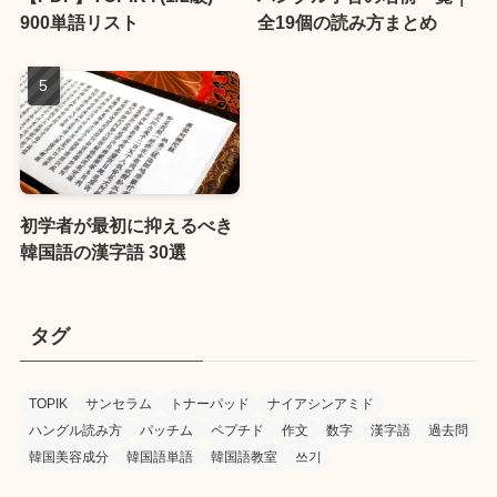
900単語リスト
全19個の読み方まとめ
初学者が最初に抑えるべき
韓国語の漢字語 30選
タグ
TOPIK
サンセラム
トナーパッド
ナイアシンアミド
ハングル読み方
パッチム
ペプチド
作文
数字
漢字語
過去問
韓国美容成分
韓国語単語
韓国語教室
쓰기