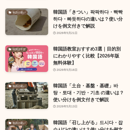
韓国語「きつい」팍팍하다・빡빡
単語の違い
하다・빠듯하다の違いは？使い分
けを例文付きで解説
2026年5月21日
韓国語教室おすすめ3選｜目的別
韓国語学習
にわかりやすく比較【2026年版
無料体験】
2026年5月16日
韓国語「土台・基盤・基礎」바
単語の違い
탕・토대・기반・기초 の違いは？
使い分けを例文付きで解説
2026年5月13日
韓国語「召し上がる」드시다・잡
単語の違い
수시다の違いは？使い分けを例文