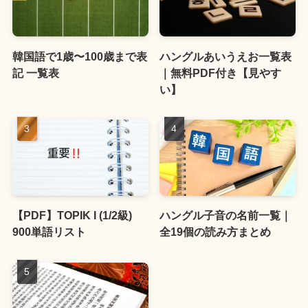
韓国語で1歳〜100歳まで表
ハングルあいうえお一覧表
記 一覧表
｜無料PDF付き【見やす
い】
【PDF】TOPIK I (1/2級)
ハングル子音の名前一覧｜
900単語リスト
全19個の読み方まとめ