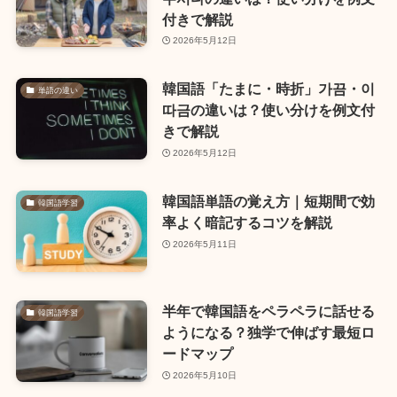
付きで解説
2026年5月12日
韓国語「たまに・時折」가끔・이
単語の違い
따금の違いは？使い分けを例文付
きで解説
2026年5月12日
韓国語単語の覚え方｜短期間で効
韓国語学習
率よく暗記するコツを解説
2026年5月11日
半年で韓国語をペラペラに話せる
韓国語学習
ようになる？独学で伸ばす最短ロ
ードマップ
2026年5月10日