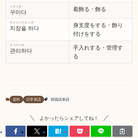
ックミダ
着飾る・飾る
꾸미다
チジャンウル ハダ
身支度をする・飾り
치장을 하다
付けをする
クァリハダ
手入れする・管理す
관리하다
る
資料
日常単語
韓国語単語
よかったらシェアしてね！