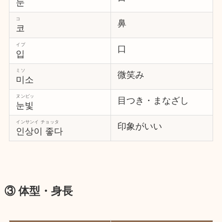
눈
コ
鼻
코
イプ
口
입
ミソ
微笑み
미소
ヌンビッ
目つき・まなざし
눈빛
インサンイ チョッタ
印象がいい
인상이 좋다
③ 体型・身長