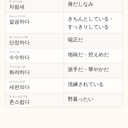
チャリムセ
身だしなみ
차림새
カルックマダ
きちんとしている・
깔끔하다
すっきりしている
タンジョンハダ
端正だ
단정하다
ススハダ
地味だ・控えめだ
수수하다
ファリョハダ
派手だ・華やかだ
화려하다
セリョンデダ
洗練されている
세련되다
チョンスロプタ
野暮ったい
촌스럽다