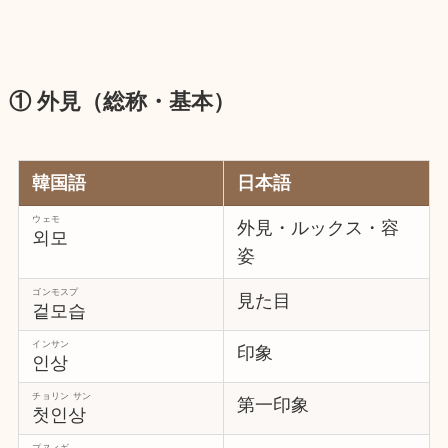
① 外見（総称・基本）
韓国語
日本語
ウェモ
外見・ルックス・容
외모
姿
ゴンモスプ
見た目
겉모습
インサン
印象
인상
チョリン サン
第一印象
첫인상
プヌィギ