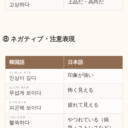
上品だ・高尚だ
고상하다
⑧ ネガティブ・注意表現
韓国語
日本語
インサンイ キプタ
印象が強い
인상이 깊다
ムソプケ ポイダ
怖く見える
무섭게 보이다
ピゴネ ポイダ
疲れて見える
피곤해 보이다
ヘルッスカダ
やつれている（病
핼쑥하다
気・ストレスなど）