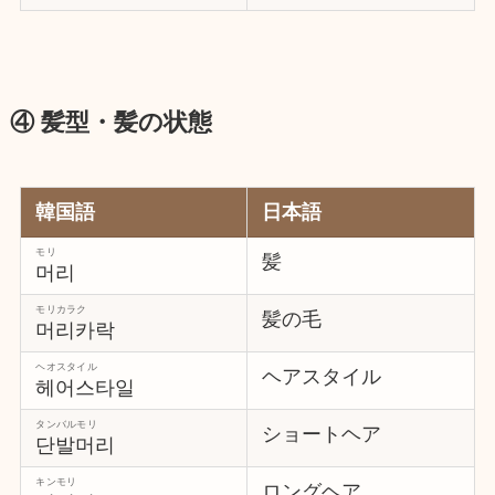
④ 髪型・髪の状態
韓国語
日本語
モリ
髪
머리
モリカラク
髪の毛
머리카락
ヘオスタイル
ヘアスタイル
헤어스타일
タンバルモリ
ショートヘア
단발머리
キンモリ
ロングヘア