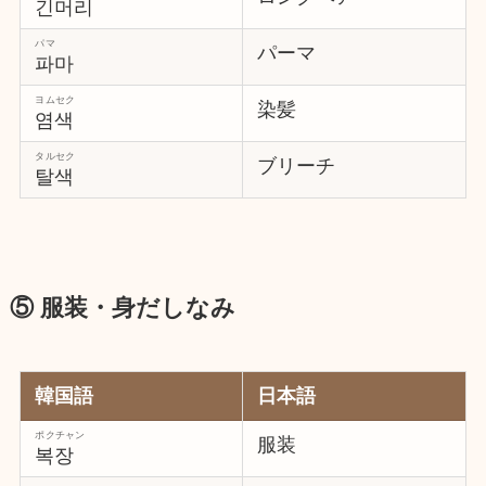
긴머리
パマ
パーマ
파마
ヨムセク
染髪
염색
タルセク
ブリーチ
탈색
⑤ 服装・身だしなみ
韓国語
日本語
ポクチャン
服装
복장