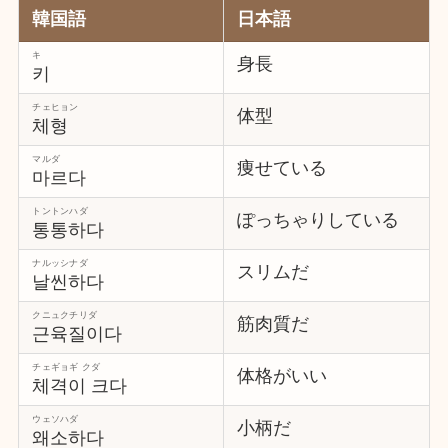
韓国語
日本語
キ
身長
키
チェヒョン
体型
체형
マルダ
痩せている
마르다
トントンハダ
ぽっちゃりしている
통통하다
ナルッシナダ
スリムだ
날씬하다
クニュクチリダ
筋肉質だ
근육질이다
チェギョギ クダ
体格がいい
체격이 크다
ウェソハダ
小柄だ
왜소하다