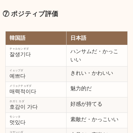
⑦ ポジティブ評価
韓国語
日本語
チャルセンギダ
ハンサムだ・かっこ
잘생기다
いい
イェップダ
きれい・かわいい
예쁘다
メリョクチョギダ
魅力的だ
매력적이다
ホガミ カダ
好感が持てる
호감이 가다
モシッタ
素敵だ・かっこいい
멋있다
コサンハダ