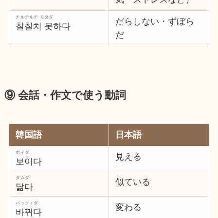
チルチルチ モタダ
だらしない・ずぼら
칠칠치 못하다
だ
⑨ 会話・作文で使う動詞
韓国語
日本語
ポイダ
見える
보이다
タムダ
似ている
닮다
パックィダ
変わる
바뀌다