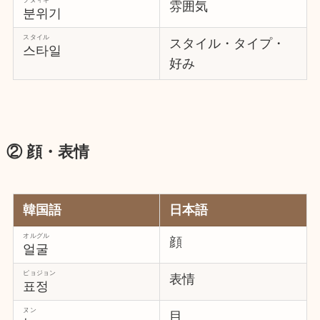
雰囲気
분위기
スタイル
スタイル・タイプ・
스타일
好み
② 顔・表情
韓国語
日本語
オルグル
顔
얼굴
ピョジョン
表情
표정
ヌン
目