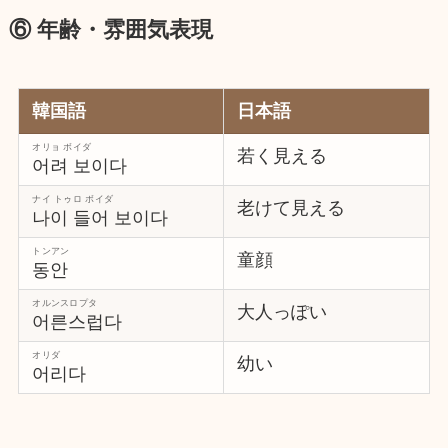
⑥ 年齢・雰囲気表現
韓国語
日本語
オリョ ボイダ
若く見える
어려 보이다
ナイ トゥロ ボイダ
老けて見える
나이 들어 보이다
トンアン
童顔
동안
オルンスロプタ
大人っぽい
어른스럽다
オリダ
幼い
어리다