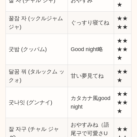
잘 자 (チャル ジャ)
おやすみ
★
꿀잠 자 (ックルジャム
★★
ぐっすり寝てね
ジャ)
★★
★★
굿밤 (クッパム)
Good night略
★★
★
달꿈 꿔 (タルックム ッ
★★
甘い夢見てね
クォ)
★
★★
カタカナ風good
굿나잇 (グンナイ)
★★
night
★
おやすみね（語
잘 자구 (チャル ジャ
★★
尾구で可愛さU