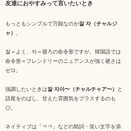
友達におやすみって言いたいとき
もっともシンプルで万能なのが
잘 자（
チャルジ
ャ
）
。
잘＝よく、자＝寝ろの命令形ですが、韓国語では
命令形＝フレンドリーのニュアンスが強く硬さは
ゼロ。
強調したいときは
잘 자아〜（
チャルチャア〜
）
と
語尾をのばし、甘えた雰囲気をプラスするのも
◎。
ネイティブは「ㅋㅋ」などの助詞・笑い文字を添