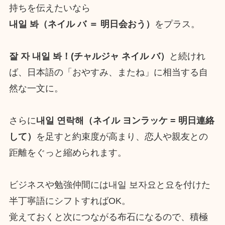
持ちを伝えたいなら
내일 봐（ネイル バ ＝ 明日会おう）
をプラス。
잘 자 내일 봐！(チャルジャ ネイル バ）
と続けれ
ば、日本語の「おやすみ、またね」に相当する自
然な一文に。
さらに
내일 연락해（ネイル ヨンラッケ = 明日連絡
して）
を足すと約束度が高まり、恋人や親友との
距離をぐっと縮められます。
ビジネスや勉強仲間には내일 보자요と요を付けた
半丁寧語にシフトすればOK。
覚えておくと次につながる布石になるので、積極