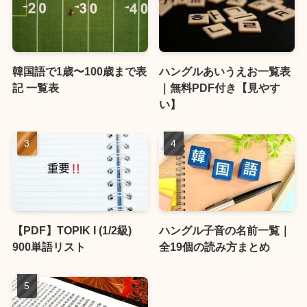
韓国語で1歳〜100歳まで表
ハングルあいうえお一覧表
記 一覧表
｜無料PDF付き【見やす
い】
【PDF】TOPIK I (1/2級)
ハングル子音の名前一覧｜
900単語リスト
全19個の読み方まとめ