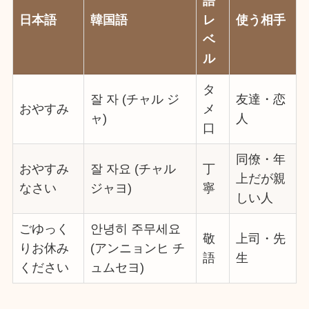
語
日本語
韓国語
レ
使う相手
ベ
ル
タ
잘 자 (チャル ジ
友達・恋
おやすみ
メ
ャ)
人
口
同僚・年
おやすみ
잘 자요 (チャル
丁
上だが親
なさい
ジャヨ)
寧
しい人
ごゆっく
안녕히 주무세요
敬
上司・先
りお休み
(アンニョンヒ チ
語
生
ください
ュムセヨ)