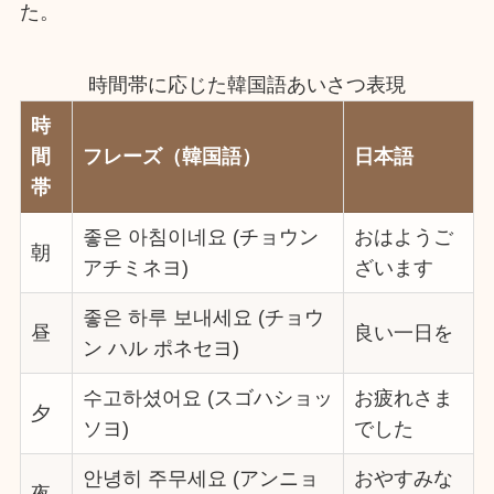
た。
時間帯に応じた韓国語あいさつ表現
時
間
フレーズ（韓国語）
日本語
帯
좋은 아침이네요 (チョウン
おはようご
朝
アチミネヨ)
ざいます
좋은 하루 보내세요 (チョウ
昼
良い一日を
ン ハル ポネセヨ)
수고하셨어요 (スゴハショッ
お疲れさま
夕
ソヨ)
でした
안녕히 주무세요 (アンニョ
おやすみな
夜