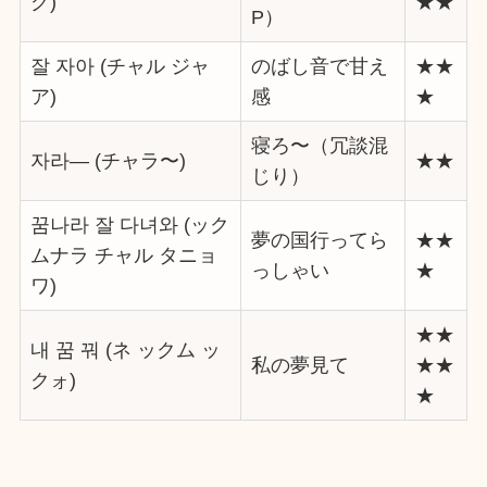
グ)
★★
P）
잘 자아 (チャル ジャ
のばし音で甘え
★★
ア)
感
★
寝ろ〜（冗談混
자라— (チャラ〜)
★★
じり）
꿈나라 잘 다녀와 (ック
夢の国行ってら
★★
ムナラ チャル タニョ
っしゃい
★
ワ)
★★
내 꿈 꿔 (ネ ックム ッ
私の夢見て
★★
クォ)
★