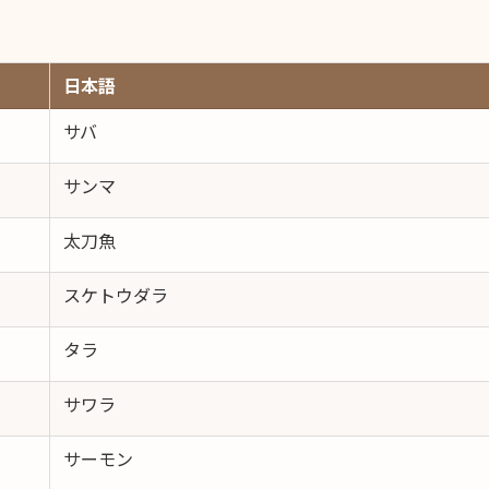
日本語
サバ
サンマ
太刀魚
スケトウダラ
タラ
サワラ
サーモン