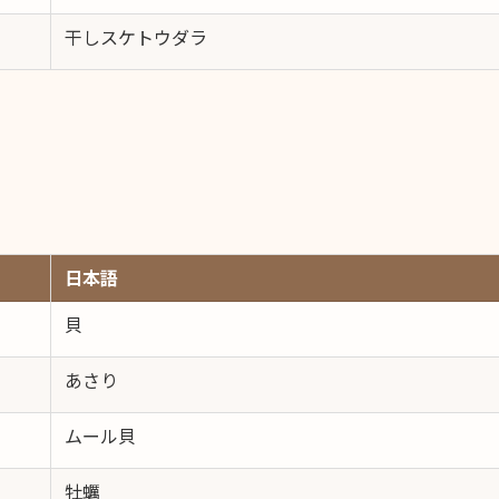
干しスケトウダラ
日本語
貝
あさり
ムール貝
牡蠣