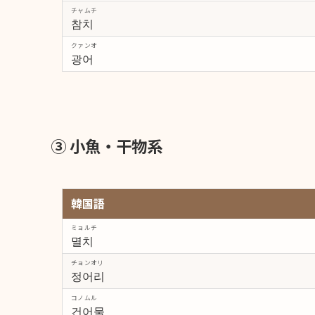
チャムチ
참치
クァンオ
광어
③ 小魚・干物系
韓国語
ミョルチ
멸치
チョンオリ
정어리
コノムル
건어물