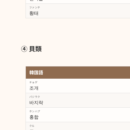
ファンテ
황태
④ 貝類
韓国語
チョゲ
조개
パジラク
바지락
ホンハプ
홍합
クル