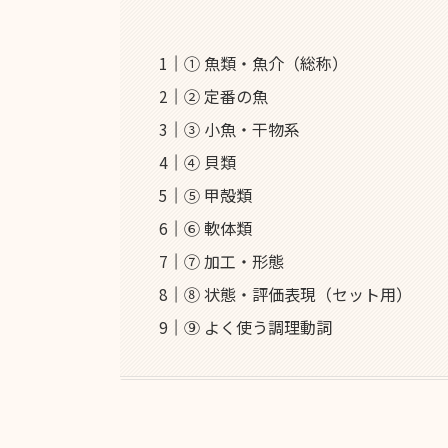
① 魚類・魚介（総称）
② 定番の魚
③ 小魚・干物系
④ 貝類
⑤ 甲殻類
⑥ 軟体類
⑦ 加工・形態
⑧ 状態・評価表現（セット用）
⑨ よく使う調理動詞