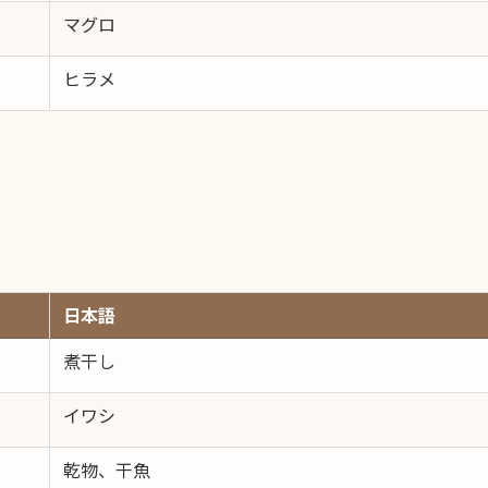
マグロ
ヒラメ
日本語
煮干し
イワシ
乾物、干魚