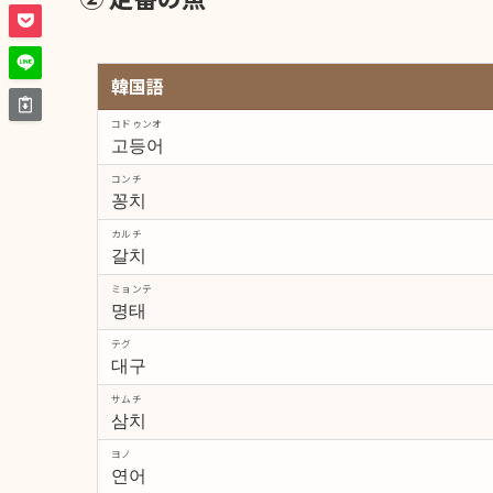
韓国語
コドゥンオ
고등어
コンチ
꽁치
カルチ
갈치
ミョンテ
명태
テグ
대구
サムチ
삼치
ヨノ
연어