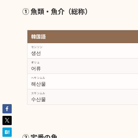
① 魚類・魚介（総称）
韓国語
センソン
생선
オリュ
어류
ヘサンムル
해산물
スサンムル
수산물
② 定番の魚