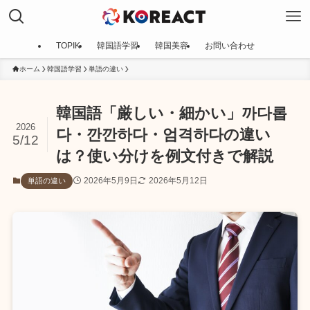
TOPIK
韓国語学習
韓国美容
お問い合わせ
ホーム
韓国語学習
単語の違い
韓国語「厳しい・細かい」까다롭
2026
다・깐깐하다・엄격하다の違い
5/12
は？使い分けを例文付きで解説
2026年5月9日
2026年5月12日
単語の違い