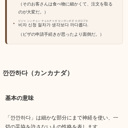
（そのお客さんは食べ物に細かくて、注文を取る
のが大変だ。）
ビジャ シンチョン チョルチャガ センガッポダ カダロプタ
비자 신청 절차가 생각보다 까다롭다.
（ビザの申請手続きが思ったより面倒だ。）
깐깐하다（カンカナダ）
基本の意味
「깐깐하다」は細かな部分にまで神経を使い、一
切の妥協を許さない人の性格を表します。