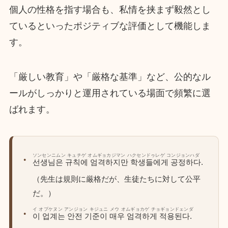
個人の性格を指す場合も、私情を挟まず毅然とし
ているといったポジティブな評価として機能しま
す。
「厳しい教育」や「厳格な基準」など、公的なル
ールがしっかりと運用されている場面で頻繁に選
ばれます。
ソンセンニムン キュチゲ オムギョカジマン ハクセンドゥレゲ コンジョンハダ
선생님은 규칙에 엄격하지만 학생들에게 공정하다.
（先生は規則に厳格だが、生徒たちに対して公平
だ。）
イ オプケヌン アンジョン キジュニ メウ オムギョカゲ チョギョンドェンダ
이 업계는 안전 기준이 매우 엄격하게 적용된다.