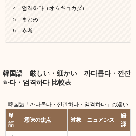
엄격하다（オムギョカダ）
まとめ
参考
韓国語「厳しい・細かい」까다롭다・깐깐
하다・엄격하다
比較表
韓国語「까다롭다・깐깐하다・엄격하다」の違い
単
語
意味の焦点
対象
ニュアンス
語
源