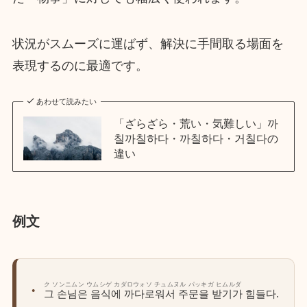
状況がスムーズに運ばず、解決に手間取る場面を
表現するのに最適です。
あわせて読みたい
「ざらざら・荒い・気難しい」까
칠까칠하다・까칠하다・거칠다の
違い
例文
ク ソンニムン ウムシゲ カダロウォソ チュムヌル パッキガ ヒムルダ
그 손님은 음식에 까다로워서 주문을 받기가 힘들다.