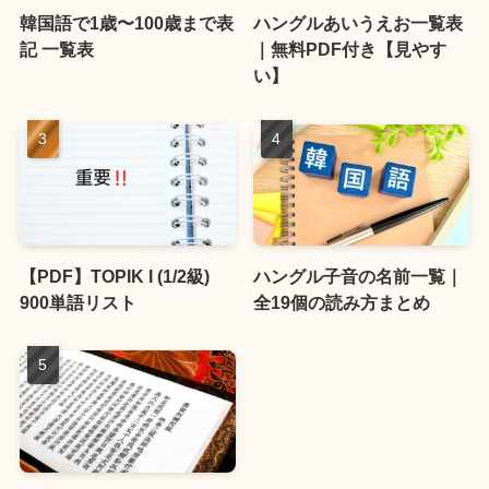
韓国語で1歳〜100歳まで表
ハングルあいうえお一覧表
記 一覧表
｜無料PDF付き【見やす
い】
【PDF】TOPIK I (1/2級)
ハングル子音の名前一覧｜
900単語リスト
全19個の読み方まとめ