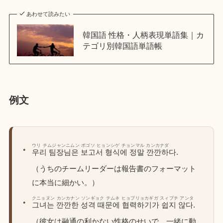
あわせて読みたい
韓国語 性格・人柄表現単語集｜カ
テゴリ別韓国語単語帳
例文
ウリ チムジャンニムン ポゴソ ヒョンシゲ チョンマル カンカナダ
우리 팀장님은 보고서 형식에 정말 깐깐하다.
（うちのチームリーダーは報告書のフォーマット
に本当に細かい。）
クニョヌン カンカナン ソンギョク テムネ ヒョプリョカギガ スィプチ アンタ
그녀는 깐깐한 성격 때문에 협력하기가 쉽지 않다.
（彼女は融通の利かない性格のせいで、一緒に動