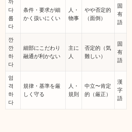
까
固
다
条件・要求が細
人・
やや否定的
有
롭
かく扱いにくい
物事
（面倒）
語
다
깐
固
깐
細部にこだわり
主に
否定的（気
有
하
融通が利かない
人
難しい）
語
다
엄
漢
격
規律・基準を厳
人・
中立〜肯定
字
하
しく守る
規則
的（厳正）
語
다