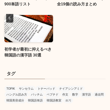
900単語リスト
全19個の読み方まとめ
初学者が最初に抑えるべき
韓国語の漢字語 30選
タグ
TOPIK
サンセラム
トナーパッド
ナイアシンアミド
ハングル読み方
パッチム
ペプチド
作文
数字
漢字語
過去問
韓国美容成分
韓国語単語
韓国語教室
쓰기