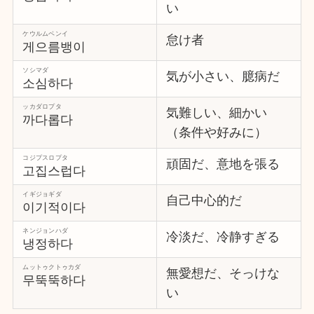
い
ケウルムベンイ
怠け者
게으름뱅이
ソシマダ
気が小さい、臆病だ
소심하다
ッカダロプタ
気難しい、細かい
까다롭다
（条件や好みに）
コジプスロプタ
頑固だ、意地を張る
고집스럽다
イギジョギダ
自己中心的だ
이기적이다
ネンジョンハダ
冷淡だ、冷静すぎる
냉정하다
ムットゥクトゥカダ
無愛想だ、そっけな
무뚝뚝하다
い