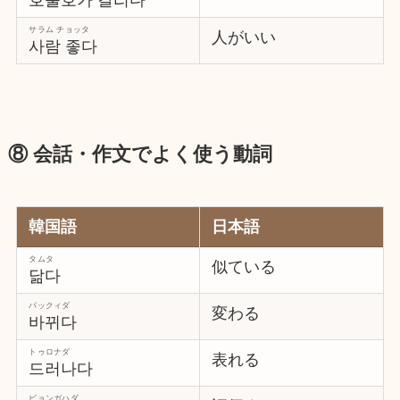
호불호가 갈리다
サラム チョッタ
人がいい
사람 좋다
⑧ 会話・作文でよく使う動詞
韓国語
日本語
タムタ
似ている
닮다
パックィダ
変わる
바뀌다
トゥロナダ
表れる
드러나다
ピョンガハダ