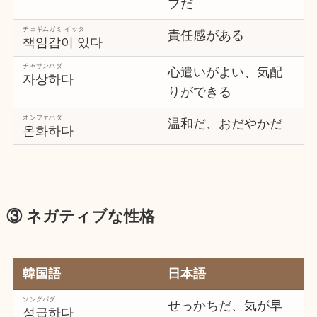
ブだ
チェギムガミ イッタ
責任感がある
책임감이 있다
チャサンハダ
心遣いがよい、気配
자상하다
りができる
オンファハダ
温和だ、おだやかだ
온화하다
③ ネガティブな性格
韓国語
日本語
ソングパダ
せっかちだ、気が早
성급하다