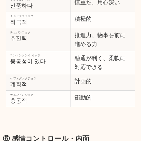
慎重だ、用心深い
신중하다
チョッククチョク
積極的
적극적
チュジンニョク
推進力、物事を前に
추진력
進める力
ユントンソンイ イッタ
融通が利く、柔軟に
융통성이 있다
対応できる
ケフェグァクチョク
計画的
계획적
チュンドンジョク
衝動的
충동적
⑥ 感情コントロール・内面