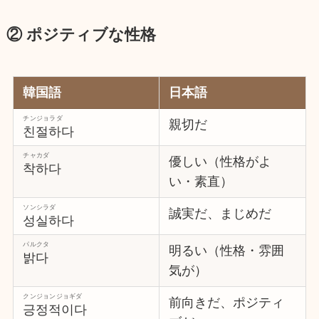
② ポジティブな性格
韓国語
日本語
チンジョラダ
親切だ
친절하다
チャカダ
優しい（性格がよ
착하다
い・素直）
ソンシラダ
誠実だ、まじめだ
성실하다
パルクタ
明るい（性格・雰囲
밝다
気が）
クンジョンジョギダ
前向きだ、ポジティ
긍정적이다