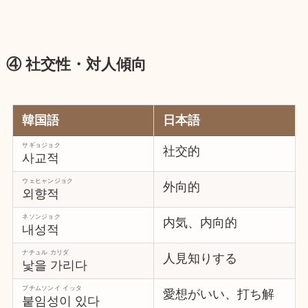
④ 社交性・対人傾向
韓国語
日本語
サギョジョク
社交的
사교적
ウェヒャンジョク
外向的
외향적
ネソンジョク
内気、内向的
내성적
ナチュル カリダ
人見知りする
낯을 가리다
プチムソンイ イッタ
愛想がいい、打ち解
붙임성이 있다