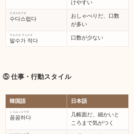
けやすい
スダスロプタ
おしゃべりだ、口数
수다스럽다
が多い
マルスガ チョクタ
口数が少ない
말수가 적다
⑤ 仕事・行動スタイル
韓国語
日本語
ッコムッコマダ
几帳面だ、細かいと
꼼꼼하다
ころまで気がつく
シンジュンハダ