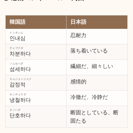
韓国語
日本語
インネシム
忍耐力
인내심
チャブナダ
落ち着いている
차분하다
ソムセハダ
繊細だ、細々しい
섬세하다
カムジョンジョク
感情的
감정적
ネンチョラダ
冷徹だ、冷静だ
냉철하다
タノハダ
断固としている、断
단호하다
固たる