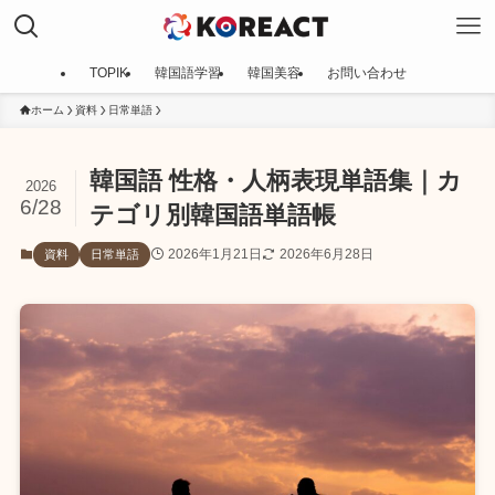
TOPIK
韓国語学習
韓国美容
お問い合わせ
ホーム
資料
日常単語
韓国語 性格・人柄表現単語集｜カ
2026
6/28
テゴリ別韓国語単語帳
2026年1月21日
2026年6月28日
資料
日常単語