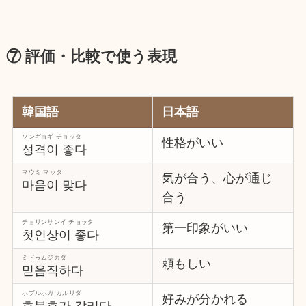
⑦ 評価・比較で使う表現
韓国語
日本語
ソンギョギ チョッタ
性格がいい
성격이 좋다
マウミ マッタ
気が合う、心が通じ
마음이 맞다
合う
チョリンサンイ チョッタ
第一印象がいい
첫인상이 좋다
ミドゥムジカダ
頼もしい
믿음직하다
ホブルホガ カルリダ
好みが分かれる