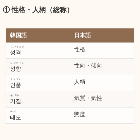
① 性格・人柄（総称）
韓国語
日本語
ソンキョク
性格
성격
ソンヒャン
性向・傾向
성향
インプム
人柄
인품
キジル
気質・気性
기질
テド
態度
태도