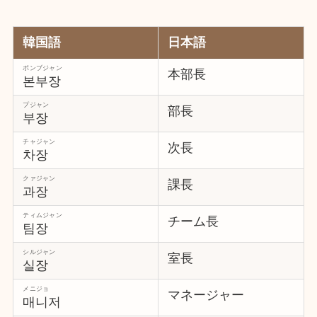
韓国語
日本語
ポンブジャン
本部長
본부장
プジャン
部長
부장
チャジャン
次長
차장
クァジャン
課長
과장
ティムジャン
チーム長
팀장
シルジャン
室長
실장
メニジョ
マネージャー
매니저