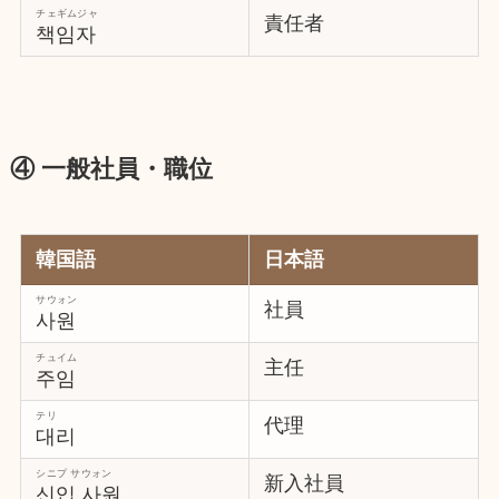
チェギムジャ
責任者
책임자
④ 一般社員・職位
韓国語
日本語
サウォン
社員
사원
チュイム
主任
주임
テリ
代理
대리
シニプ サウォン
新入社員
신입 사원