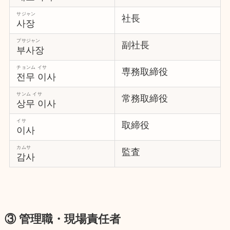
サジャン
社長
사장
プサジャン
副社長
부사장
チョンム イサ
専務取締役
전무 이사
サンム イサ
常務取締役
상무 이사
イサ
取締役
이사
カムサ
監査
감사
③ 管理職・現場責任者