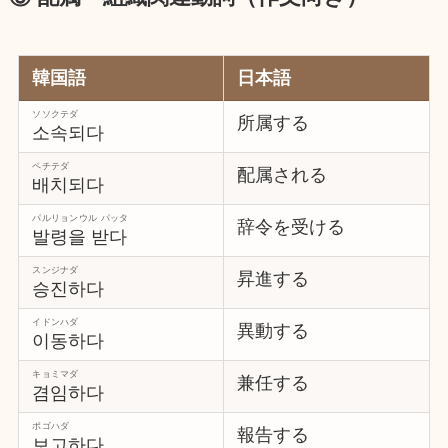
韓国語
日本語
ソソクテダ
所属する
소속되다
ペチテダ
配属される
배치되다
パルリョンウル パッタ
辞令を受ける
발령을 받다
スンジナダ
昇進する
승진하다
イドンハダ
異動する
이동하다
キョミマダ
兼任する
겸임하다
ポゴハダ
報告する
보고하다