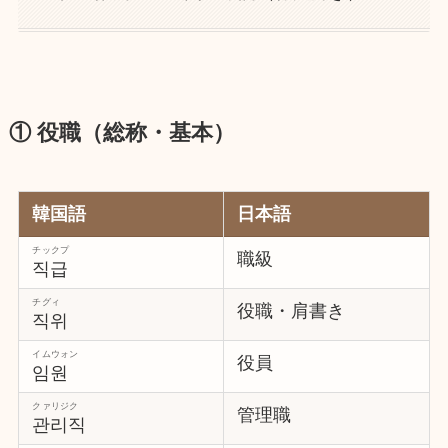
① 役職（総称・基本）
韓国語
日本語
チックプ
職級
직급
チグィ
役職・肩書き
직위
イムウォン
役員
임원
クァリジク
管理職
관리직