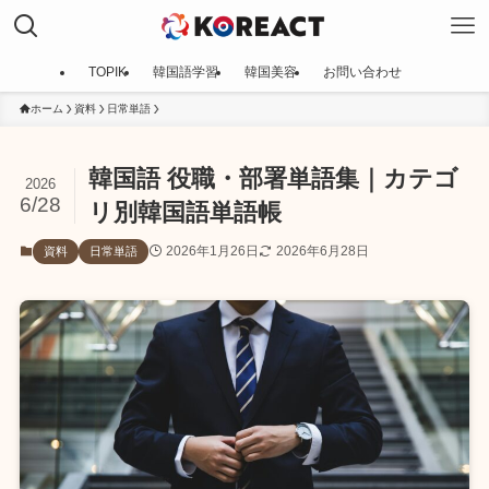
TOPIK
韓国語学習
韓国美容
お問い合わせ
ホーム
資料
日常単語
韓国語 役職・部署単語集｜カテゴ
2026
6/28
リ別韓国語単語帳
2026年1月26日
2026年6月28日
資料
日常単語