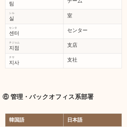
チーム
팀
シル
室
실
センタ
センター
센터
チジョム
支店
지점
チサ
支社
지사
⑥ 管理・バックオフィス系部署
韓国語
日本語