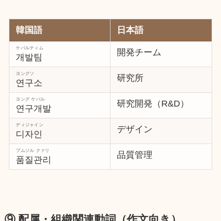
韓国語
日本語
ケバルティム
開発チーム
개발팀
ヨングソ
研究所
연구소
ヨング ケバル
研究開発（R&D）
연구개발
ディジャイン
デザイン
디자인
プムジル クァリ
品質管理
품질관리
⑨ 配属・組織関連動詞（作文向き）