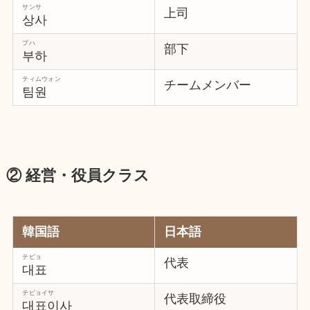
サンサ
上司
상사
プハ
部下
부하
ティムウォン
チームメンバー
팀원
② 経営・役員クラス
韓国語
日本語
テピョ
代表
대표
テピョイサ
代表取締役
대표이사