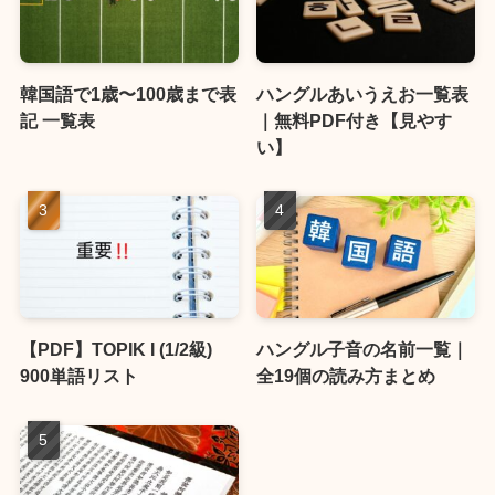
韓国語で1歳〜100歳まで表
ハングルあいうえお一覧表
記 一覧表
｜無料PDF付き【見やす
い】
【PDF】TOPIK I (1/2級)
ハングル子音の名前一覧｜
900単語リスト
全19個の読み方まとめ