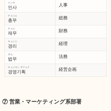
インサ
人事
인사
チョンム
総務
총무
チェム
財務
재무
キョンニ
経理
경리
ポム
法務
법무
キョンヨン ギフェク
経営企画
경영기획
⑦ 営業・マーケティング系部署