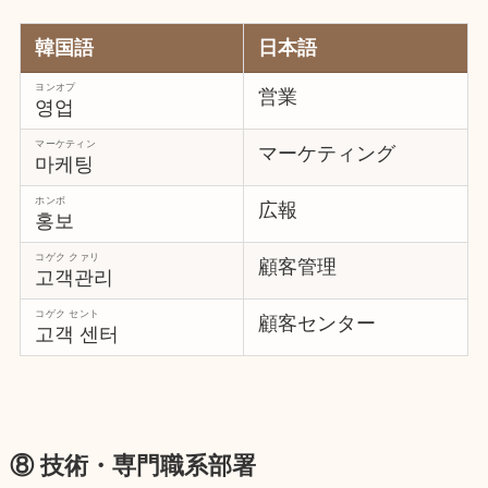
韓国語
日本語
ヨンオプ
営業
영업
マーケティン
マーケティング
마케팅
ホンボ
広報
홍보
コゲク クァリ
顧客管理
고객관리
コゲク セント
顧客センター
고객 센터
⑧ 技術・専門職系部署