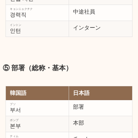
キョンニョクチク
中途社員
경력직
イントン
インターン
인턴
⑤ 部署（総称・基本）
韓国語
日本語
プソ
部署
부서
ポンブ
本部
본부
ティム