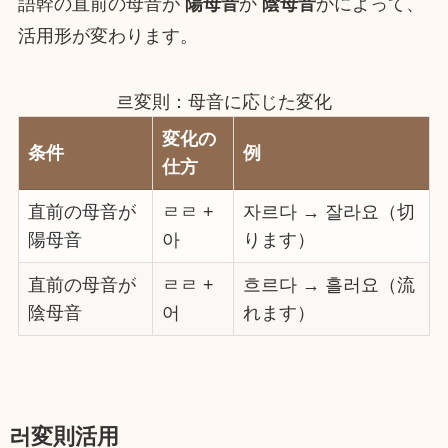
語幹の直前の母音が
陽母音
か
陰母音
かによって、
活用形が変わります。
르変則：母音に応じた変化
変化の
条件
例
仕方
直前の母音が
ㄹㄹ +
자르다 → 잘라요（切
陽母音
아
ります）
直前の母音が
ㄹㄹ +
흐르다 → 흘러요（流
陰母音
어
れます）
러変則活用