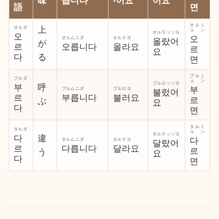
味
습니다
-어요
어요
語
면
オルミ
オルダ
上
ョン
オルラッソヨ
오
오
オルムニダ
オルラヨ
올랐어
が
르
오릅니다
올라요
르
요
다
る
면
プルミ
プルダ
ョン
プルロッソヨ
부
呼
부
プルムニダ
プルロヨ
불렀어
르
부릅니다
불러요
르
ぶ
요
다
면
タルミ
タルダ
ョン
タルラッソヨ
다
違
다
タルムニダ
タルラヨ
달랐어
르
다릅니다
달라요
르
う
요
다
면