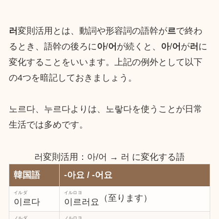
러
変則活用とは、動詞や形容詞の語幹が
르
で終わ
るとき、語幹の後ろに
아
/
어
が続くと、
아
/
어
が
러
に
変化することをいいます。上記の例外として以下
の4つを暗記しておきましょう。
노르다、누르다よりは、노랗다を使うことが日常
生活では多めです。
러変則活用：아/어 → 러 に変化する語
韓国語
-아요 / -어요
イルダ
イルロヨ
（至ります）
이르다
이르러요
ノルダ
ノルロヨ