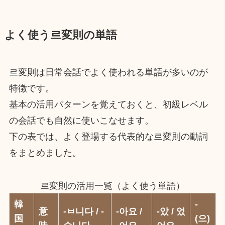
よく使う르変則の単語
르変則は日常会話でよく使われる単語が多いのが
特徴です。
基本の活用パターンを覚えておくと、初級レベル
の会話でも自然に使いこなせます。
下の表では、よく登場する代表的な르変則の動詞
をまとめました。
르変則の活用一覧（よく使う単語）
韓
-
意
-ㅂ니다 / -
-아요 /
-았 / 었
国
(으)