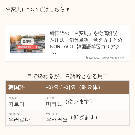
으変則についてはこちら▼
韓国語の「으変則」を徹底解説！
活用法・例外単語・覚え方まとめ |
KOREACT -韓国語学習コリアク
ト-
KOREACT -韓国語学習コリアクト-
르で終わるが、으語幹となる用言
韓国語
-아요 / -어요（해요体）
タルダ
タラヨ
（従います）
따르다
따라요
ウロルダ
ウロロヨ
（仰ぎます）
우러르다
우러러요