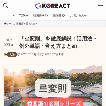
TOPIK
韓国語学習
韓国美容
お問い合わせ
ホーム
韓国語学習
文法
「르変則」を徹底解説！活用法・
2026
2/15
例外単語・覚え方まとめ
2025年11月1日
2026年2月15日
文法