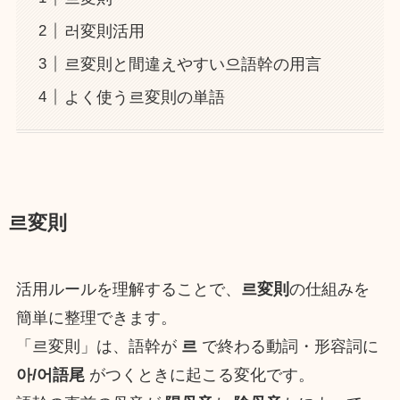
러変則活用
르変則と間違えやすい으語幹の用言
よく使う르変則の単語
르変則
活用ルールを理解することで、
르変則
の仕組みを
簡単に整理できます。
「르変則」は、語幹が
르
で終わる動詞・形容詞に
아/어語尾
がつくときに起こる変化です。