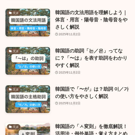
韓国語の文法用語を理解しよう｜
文法
体言・用言・陽母音・陰母音をや
さしく解説
2025年11月2日
韓国語の助詞「는／은」ってな
文法
に？「〜は」を表す助詞をわかり
やすく解説
2025年11月2日
韓国語で「〜が」は？助詞 이／가
文法
の使い方をやさしく解説
2025年11月2日
韓国語の「ㅅ変則」を徹底解説！
文法
活用法・例外単語・覚え方まとめ