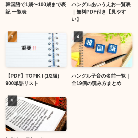
韓国語で1歳〜100歳まで表
ハングルあいうえお一覧表
記 一覧表
｜無料PDF付き【見やす
い】
【PDF】TOPIK I (1/2級)
ハングル子音の名前一覧｜
900単語リスト
全19個の読み方まとめ