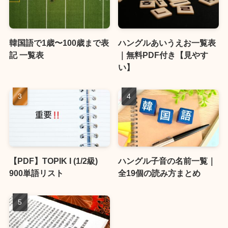
韓国語で1歳〜100歳まで表
ハングルあいうえお一覧表
記 一覧表
｜無料PDF付き【見やす
い】
【PDF】TOPIK I (1/2級)
ハングル子音の名前一覧｜
900単語リスト
全19個の読み方まとめ