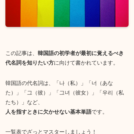
この記事は、
韓国語の初学者が最初に覚えるべき
代名詞を知りたい方
に向けて書かれています。
韓国語の代名詞は、「나（私）」「너（あな
た）」「그（彼）」「그녀（彼女）」「우리（私
たち）」など、
人を指すときに欠かせない基本単語
です。
一覧表でざっとマスターしましょう！