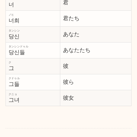
君
너
ノヒ
君たち
너희
タンシン
あなた
당신
タンシンドゥル
あなたたち
당신들
ク
彼
그
クドゥル
彼ら
그들
クニョ
彼女
그녀