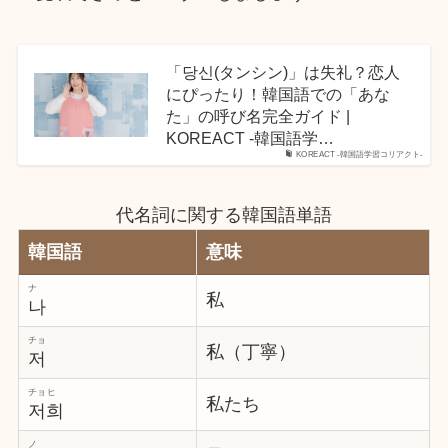
「당신(タンシン)」は失礼？恋人
にぴったり！韓国語での「あな
た」の呼び名完全ガイド |
KOREACT -韓国語学…
KOREACT -韓国語学習コリアクト-
代名詞に関する韓国語単語
韓国語
意味
ナ
私
나
チョ
私（丁寧）
저
チョヒ
私たち
저희
ノ