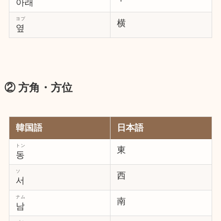
아래
ヨプ
横
옆
② 方角・方位
韓国語
日本語
トン
東
동
ソ
西
서
ナム
南
남