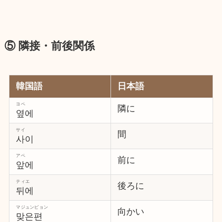
⑤ 隣接・前後関係
韓国語
日本語
ヨペ
隣に
옆에
サイ
間
사이
アペ
前に
앞에
ティエ
後ろに
뒤에
マジュンピョン
向かい
맞은편