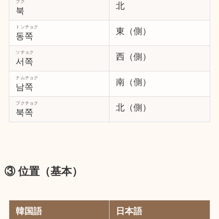
プク
北
북
トンチョク
東（側）
동쪽
ソチョク
西（側）
서쪽
ナムチョク
南（側）
남쪽
プクチョク
北（側）
북쪽
③ 位置（基本）
韓国語
日本語