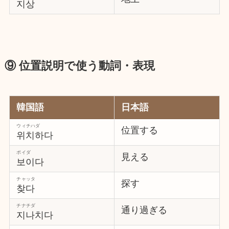
지상
⑨ 位置説明で使う動詞・表現
韓国語
日本語
ウィチハダ
位置する
위치하다
ポイダ
見える
보이다
チャッタ
探す
찾다
チナチダ
通り過ぎる
지나치다