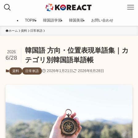
TOPIK
韓国語学習
韓国美容
お問い合わせ
ホーム
資料
日常単語
韓国語 方向・位置表現単語集｜カ
2026
6/28
テゴリ別韓国語単語帳
2026年1月21日
2026年6月28日
資料
日常単語