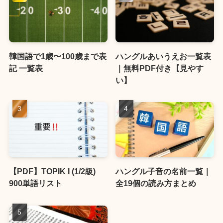
韓国語で1歳〜100歳まで表
ハングルあいうえお一覧表
記 一覧表
｜無料PDF付き【見やす
い】
【PDF】TOPIK I (1/2級)
ハングル子音の名前一覧｜
900単語リスト
全19個の読み方まとめ