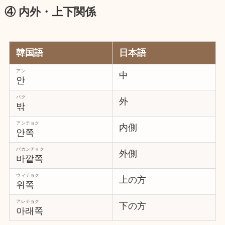
④ 内外・上下関係
韓国語
日本語
アン
中
안
パク
外
밖
アンチョク
内側
안쪽
パカンチョク
外側
바깥쪽
ウィチョク
上の方
위쪽
アレチョク
下の方
아래쪽