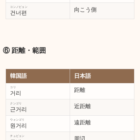
コンノピョン
向こう側
건너편
⑥ 距離・範囲
韓国語
日本語
コリ
距離
거리
クンゴリ
近距離
근거리
ウォンゴリ
遠距離
원거리
チュビョン
周辺