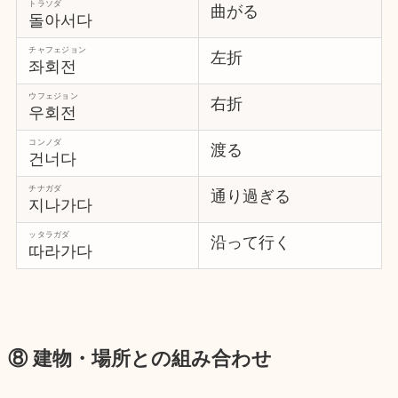
トラソダ
曲がる
돌아서다
チャフェジョン
左折
좌회전
ウフェジョン
右折
우회전
コンノダ
渡る
건너다
チナガダ
通り過ぎる
지나가다
ッタラガダ
沿って行く
따라가다
⑧ 建物・場所との組み合わせ