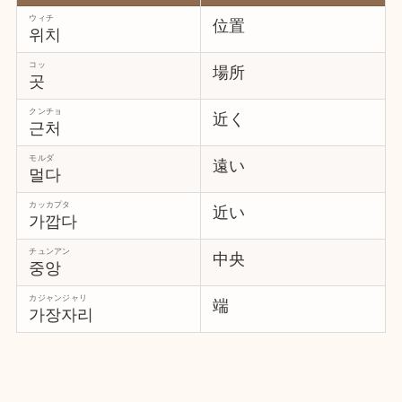
ウィチ
位置
위치
コッ
場所
곳
クンチョ
近く
근처
モルダ
遠い
멀다
カッカプタ
近い
가깝다
チュンアン
中央
중앙
カジャンジャリ
端
가장자리