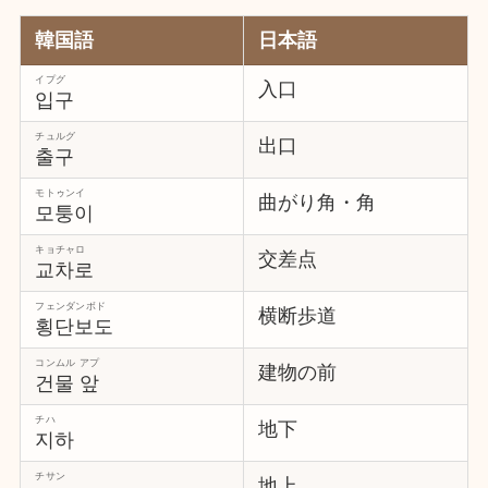
韓国語
日本語
イプグ
入口
입구
チュルグ
出口
출구
モトゥンイ
曲がり角・角
모퉁이
キョチャロ
交差点
교차로
フェンダンボド
横断歩道
횡단보도
コンムル アプ
建物の前
건물 앞
チハ
地下
지하
チサン
地上