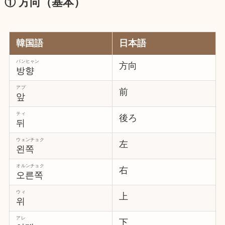
① 方向（基本）
韓国語
日本語
パンヒャン
方向
방향
アプ
前
앞
ティ
後ろ
뒤
ウェンチョク
左
왼쪽
オルンチョク
右
오른쪽
ウィ
上
위
アレ
下