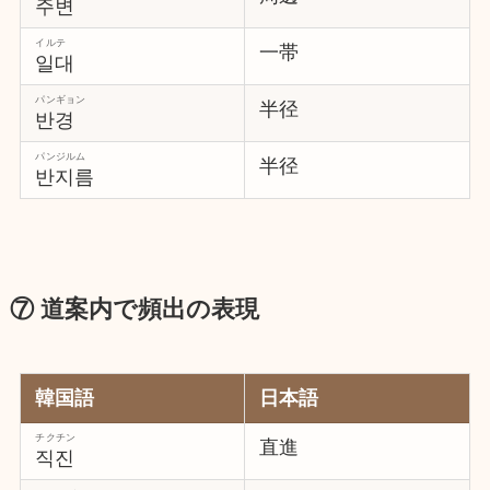
주변
イルテ
一帯
일대
パンギョン
半径
반경
パンジルム
半径
반지름
⑦ 道案内で頻出の表現
韓国語
日本語
チクチン
直進
직진