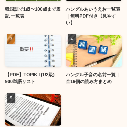
韓国語で1歳〜100歳まで表
ハングルあいうえお一覧表
記 一覧表
｜無料PDF付き【見やす
い】
【PDF】TOPIK I (1/2級)
ハングル子音の名前一覧｜
900単語リスト
全19個の読み方まとめ