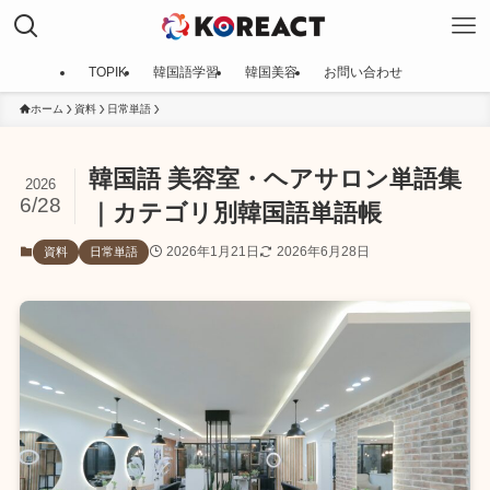
TOPIK
韓国語学習
韓国美容
お問い合わせ
ホーム
資料
日常単語
韓国語 美容室・ヘアサロン単語集
2026
6/28
｜カテゴリ別韓国語単語帳
2026年1月21日
2026年6月28日
資料
日常単語