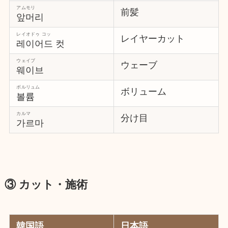
アムモリ
前髪
앞머리
レイオドゥ コッ
レイヤーカット
레이어드 컷
ウェイブ
ウェーブ
웨이브
ボルリュム
ボリューム
볼륨
カルマ
分け目
가르마
③ カット・施術
韓国語
日本語