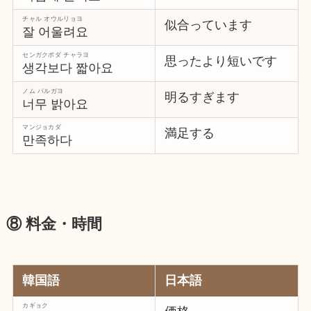
チャル オウルリョヨ
似合っています
잘 어울려요
センガクポダ チャラヨ
思ったより短いです
생각보다 짧아요
ノム パルガヨ
明るすぎます
너무 밝아요
マンジョカダ
満足する
만족하다
⑧ 料金・時間
韓国語
日本語
カギョク