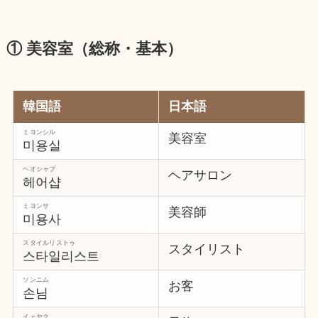
① 美容室（総称・基本）
韓国語
日本語
ミヨンシル
美容室
미용실
ヘオシャプ
ヘアサロン
헤어샵
ミヨンサ
美容師
미용사
スタイルリストゥ
スタイリスト
스타일리스트
ソンニム
お客
손님
イェヤク