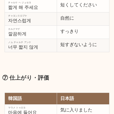
チャルケ ヘ ジュセヨ
短くしてください
짧게 해 주세요
チャヨンスロプケ
自然に
자연스럽게
カルクマゲ
すっきり
깔끔하게
ノム チャルチ アンケ
短すぎないように
너무 짧지 않게
⑦ 仕上がり・評価
韓国語
日本語
マウメ トゥロヨ
気に入りました
마음에 들어요