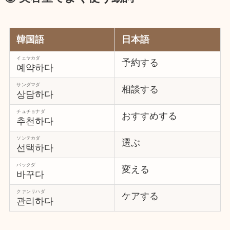
韓国語
日本語
イェヤカダ
予約する
예약하다
サンダマダ
相談する
상담하다
チュチョナダ
おすすめする
추천하다
ソンテカダ
選ぶ
선택하다
パックダ
変える
바꾸다
クァンリハダ
ケアする
관리하다