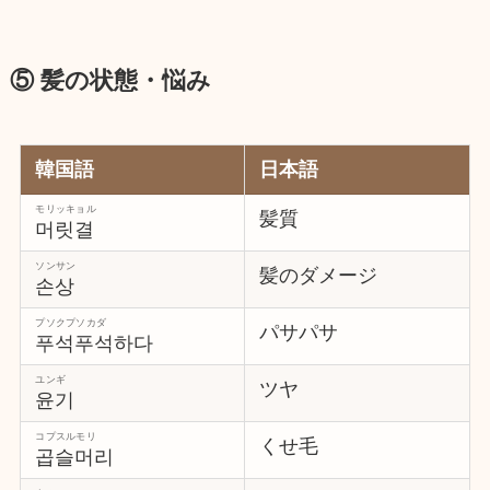
⑤ 髪の状態・悩み
韓国語
日本語
モリッキョル
髪質
머릿결
ソンサン
髪のダメージ
손상
プソクプソカダ
パサパサ
푸석푸석하다
ユンギ
ツヤ
윤기
コプスルモリ
くせ毛
곱슬머리