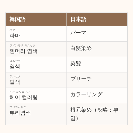
韓国語
日本語
パマ
パーマ
파마
フインモリ ヨムセク
白髪染め
흰머리 염색
ヨムセク
染髪
염색
タルセク
ブリーチ
탈색
ヘオ コルロリン
カラーリング
헤어 컬러링
プリヨムセク
根元染め（※略：뿌
뿌리염색
염）