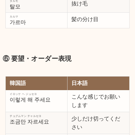
タルモ
抜け毛
탈모
カルマ
髪の分け目
가르마
⑥ 要望・オーダー表現
韓国語
日本語
イロッケ ヘ ジュセヨ
こんな感じでお願い
이렇게 해 주세요
します
チョグムマン チャルセヨ
少しだけ切ってくだ
조금만 자르세요
さい