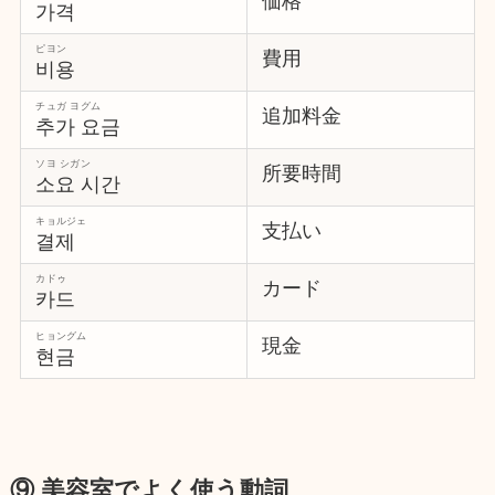
価格
가격
ピヨン
費用
비용
チュガ ヨグム
追加料金
추가 요금
ソヨ シガン
所要時間
소요 시간
キョルジェ
支払い
결제
カドゥ
カード
카드
ヒョングム
現金
현금
⑨ 美容室でよく使う動詞