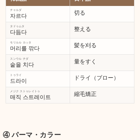
チャルダ
切る
자르다
タドゥムタ
整える
다듬다
モリルル カッタ
髪を刈る
머리를 깎다
スンウル チダ
量をすく
숱을 치다
トゥライ
ドライ（ブロー）
드라이
メジク ストゥレイトゥ
縮毛矯正
매직 스트레이트
④ パーマ・カラー