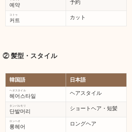
予約
예약
コトゥ
カット
커트
② 髪型・スタイル
韓国語
日本語
ヘオスタイル
ヘアスタイル
헤어스타일
タンバルモリ
ショートヘア・短髪
단발머리
ロンヘオ
ロングヘア
롱헤어