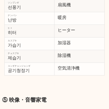
ソンプンギ
扇風機
선풍기
ナンバン
暖房
난방
ヒト
ヒーター
히터
カスプキ
加湿器
가습기
チェスプキ
除湿機
제습기
コンギチョンジョンギ
空気清浄機
공기청정기
⑤ 映像・音響家電