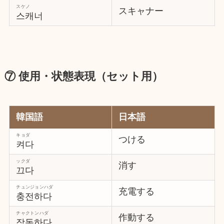
スケノ
スキャナー
스캐너
⑦ 使用・状態表現（セット用）
韓国語
日本語
キョダ
つける
켜다
ックダ
消す
끄다
チュンジョンハダ
充電する
충전하다
チャクトンハダ
作動する
작동하다