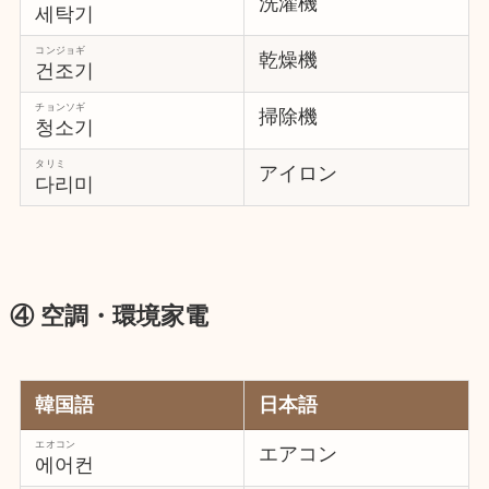
洗濯機
세탁기
コンジョギ
乾燥機
건조기
チョンソギ
掃除機
청소기
タリミ
アイロン
다리미
④ 空調・環境家電
韓国語
日本語
エオコン
エアコン
에어컨