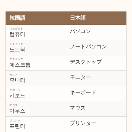
韓国語
日本語
コムピュト
パソコン
컴퓨터
ノトゥブク
ノートパソコン
노트북
デスクトプ
デスクトップ
데스크톱
モニト
モニター
모니터
キボドゥ
キーボード
키보드
マウス
マウス
마우스
プリント
プリンター
프린터