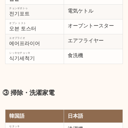
チョンギポトゥ
電気ケトル
전기포트
オブン トスト
オーブントースター
오븐 토스터
エオプライオ
エアフライヤー
에어프라이어
シッキセチョッキ
食洗機
식기세척기
③ 掃除・洗濯家電
韓国語
日本語
セタッキ