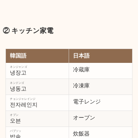
② キッチン家電
韓国語
日本語
ネンジャンゴ
冷蔵庫
냉장고
ネンドンゴ
冷凍庫
냉동고
チョンジャレインジ
電子レンジ
전자레인지
オブン
オーブン
오븐
パプソッ
炊飯器
밥솥