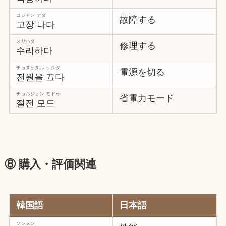
コジャン ナダ
故障する
고장 나다
スリハダ
修理する
수리하다
チョヌォヌル ックダ
電源を切る
전원을 끄다
チョルジョン モドゥ
省電力モード
절전 모드
⑧ 購入・評価関連
韓国語
日本語
ソンヌン