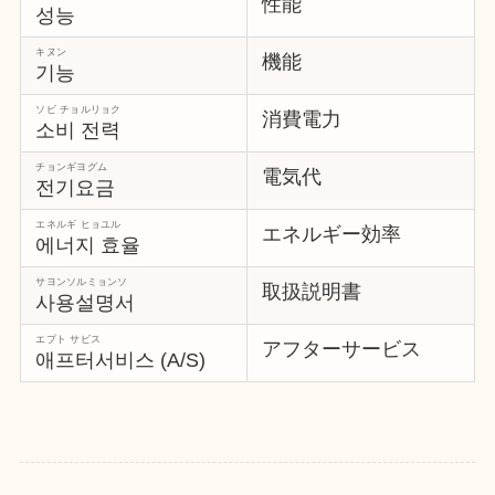
性能
성능
キヌン
機能
기능
ソビ チョルリョク
消費電力
소비 전력
チョンギヨグム
電気代
전기요금
エネルギ ヒョユル
エネルギー効率
에너지 효율
サヨンソルミョンソ
取扱説明書
사용설명서
エプト サビス
アフターサービス
애프터서비스 (A/S)