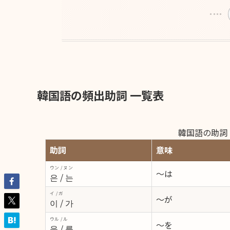
韓国語の頻出助詞 一覧表
韓国語の助詞
助詞
意味
ウン / ヌン
～は
은 / 는
イ / ガ
～が
이 / 가
ウル / ル
～を
을 / 를