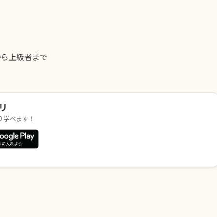
から上級者まで
リ
かり学べます！