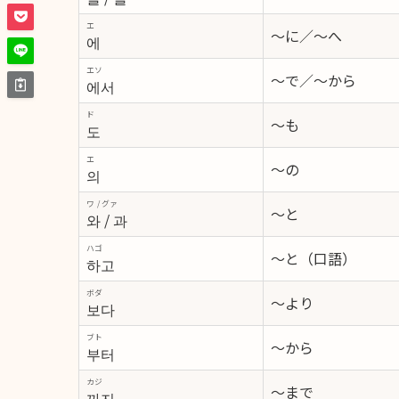
エ
～に／～へ
에
エソ
～で／～から
에서
ド
～も
도
エ
～の
의
ワ / グァ
～と
와 / 과
ハゴ
～と（口語）
하고
ボダ
～より
보다
ブト
～から
부터
カジ
～まで
까지