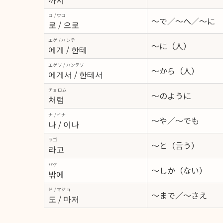
ロ / ウロ
～で／～へ／～に
로 / 으로
エゲ / ハンテ
～に（人）
에게 / 한테
エゲソ / ハンテソ
～から（人）
에게서 / 한테서
チョロム
～のように
처럼
ナ / イナ
～や／～でも
나 / 이나
ラゴ
～と（言う）
라고
パケ
～しか（ない）
밖에
ド / マジョ
～まで／～さえ
도 / 마저