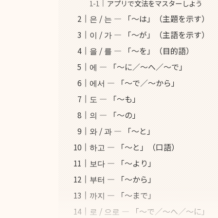
アプリで文法をマスターしよう
은 / 는 ― 「～は」（主題を示す）
이 / 가 ― 「～が」（主語を示す）
을 / 를 ― 「～を」（目的語）
에 ― 「～に／～へ／～で」
에서 ― 「～で／～から」
도 ― 「～も」
의 ― 「～の」
와 / 과 ― 「～と」
하고 ― 「～と」（口語）
보다 ― 「～より」
부터 ― 「～から」
까지 ― 「～まで」
로 / 으로 ― 「～で／～へ／～に」