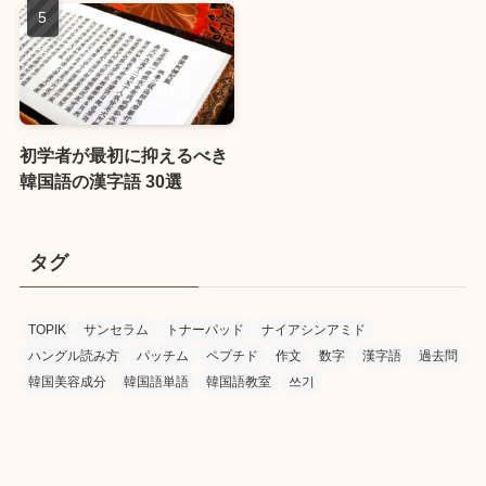
初学者が最初に抑えるべき
韓国語の漢字語 30選
タグ
TOPIK
サンセラム
トナーパッド
ナイアシンアミド
ハングル読み方
パッチム
ペプチド
作文
数字
漢字語
過去問
韓国美容成分
韓国語単語
韓国語教室
쓰기