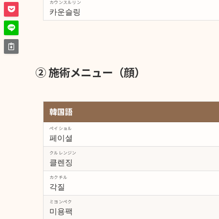
カウンスルリン
카운슬링
② 施術メニュー（顔）
韓国語
ペイショル
페이셜
クルレンジン
클렌징
カクチル
각질
ミヨンペク
미용팩