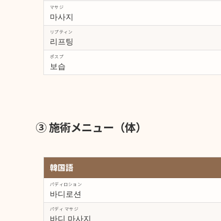
マサジ
마사지
リプティン
리프팅
ポスプ
보습
③ 施術メニュー（体）
韓国語
パディロション
바디로션
パディ マサジ
바디 마사지