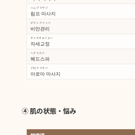
リムプ マサジ
림프 마사지
ピマン クァンリ
비만관리
チャセギョジョン
자세교정
ヘドゥスパ
헤드스파
アロマ マサジ
아로마 마사지
④ 肌の状態・悩み