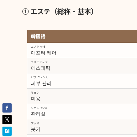
① エステ（総称・基本）
韓国語
エプト ケオ
애프터 케어
エステティク
에스테틱
ピブ クァンリ
피부 관리
ミヨン
미용
クァンリシル
관리실
プッキ
붓기