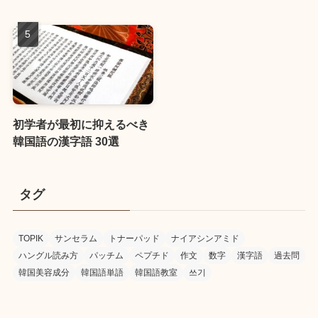
初学者が最初に抑えるべき
韓国語の漢字語 30選
タグ
TOPIK
サンセラム
トナーパッド
ナイアシンアミド
ハングル読み方
パッチム
ペプチド
作文
数字
漢字語
過去問
韓国美容成分
韓国語単語
韓国語教室
쓰기