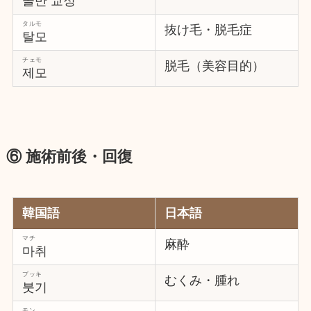
골반 교정
タルモ
抜け毛・脱毛症
탈모
チェモ
脱毛（美容目的）
제모
⑥ 施術前後・回復
韓国語
日本語
マチ
麻酔
마취
プッキ
むくみ・腫れ
붓기
モン