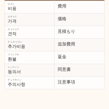
ピヨン
費用
비용
カギョク
価格
가격
キョニョク
見積もり
견적
チュガ ピヨン
追加費用
추가비용
ファンブル
返金
환불
トンウィソ
同意書
동의서
チュイサハン
注意事項
주의사항