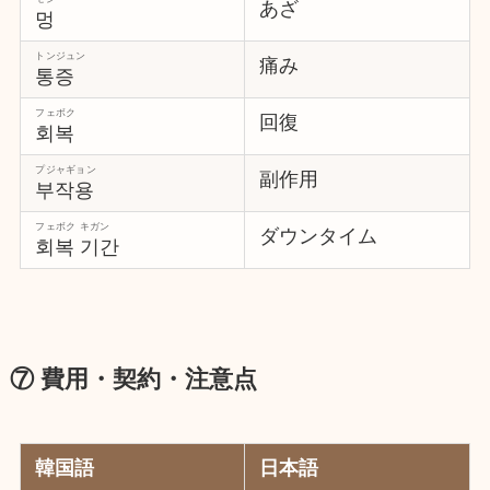
あざ
멍
トンジュン
痛み
통증
フェボク
回復
회복
プジャギョン
副作用
부작용
フェボク キガン
ダウンタイム
회복 기간
⑦ 費用・契約・注意点
韓国語
日本語