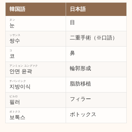
韓国語
日本語
ヌン
目
눈
ッサンス
二重手術（※口語）
쌍수
コ
鼻
코
アンミョン ユングァク
輪郭形成
안면 윤곽
チバンイシク
脂肪移植
지방이식
ピルロ
フィラー
필러
ボトクス
ボトックス
보톡스