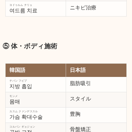
ヨドゥルム チリョ
ニキビ治療
여드름 치료
⑤ 体・ボディ施術
韓国語
日本語
チバン フビプ
脂肪吸引
지방 흡입
モンメ
スタイル
몸매
カスム クァンデススル
豊胸
가슴 확대수술
コルバン ギョジョン
骨盤矯正