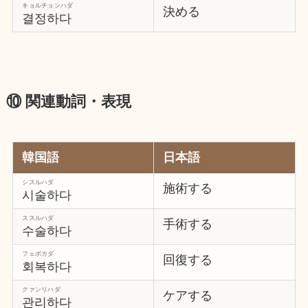
キョルチョンハダ
決める
결정하다
⑩ 関連動詞・表現
韓国語
日本語
シスルハダ
施術する
시술하다
ススルハダ
手術する
수술하다
フェボカダ
回復する
회복하다
クァンリハダ
ケアする
관리하다