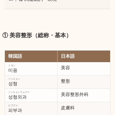
① 美容整形（総称・基本）
韓国語
日本語
ミヨン
美容
미용
ソンヒョン
整形
성형
ソンヒョンウェグァ
美容整形外科
성형외과
ピブグァ
皮膚科
피부과