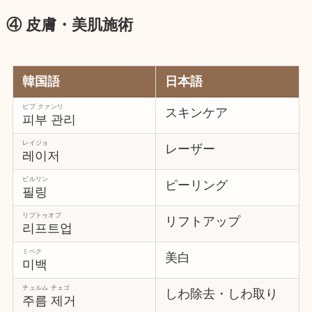
④ 皮膚・美肌施術
韓国語
日本語
ピブ クァンリ
スキンケア
피부 관리
レイジョ
レーザー
레이저
ピルリン
ピーリング
필링
リプトゥオプ
リフトアップ
리프트업
ミベク
美白
미백
チュルム チェゴ
しわ除去・しわ取り
주름 제거