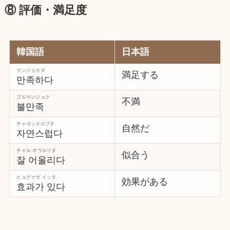
⑧ 評価・満足度
韓国語
日本語
マンジョカダ
満足する
만족하다
プルマンジョク
不満
불만족
チャヨンスロプタ
自然だ
자연스럽다
チャル オウルリダ
似合う
잘 어울리다
ヒョグァガ イッタ
効果がある
효과가 있다