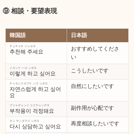
⑨ 相談・要望表現
韓国語
日本語
チュチョネ ジュセヨ
おすすめしてくださ
추천해 주세요
い
イロッケ ハゴ シポヨ
こうしたいです
이렇게 하고 싶어요
チャヨンスロプケ ハゴ シポヨ
自然にしたいです
자연스럽게 하고 싶어
요
プジャギョンイ コクチョンデヨ
副作用が心配です
부작용이 걱정돼요
タシ サンダマゴ シポヨ
再度相談したいです
다시 상담하고 싶어요