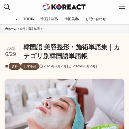
TOPIK
韓国語学習
韓国美容
お問い合わせ
ホーム
資料
日常単語
韓国語 美容整形・施術単語集｜カ
2026
6/29
テゴリ別韓国語単語帳
2026年1月20日
2026年6月29日
資料
日常単語