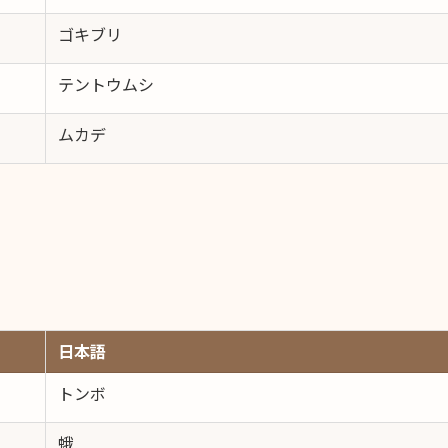
ゴキブリ
テントウムシ
ムカデ
日本語
トンボ
蛾