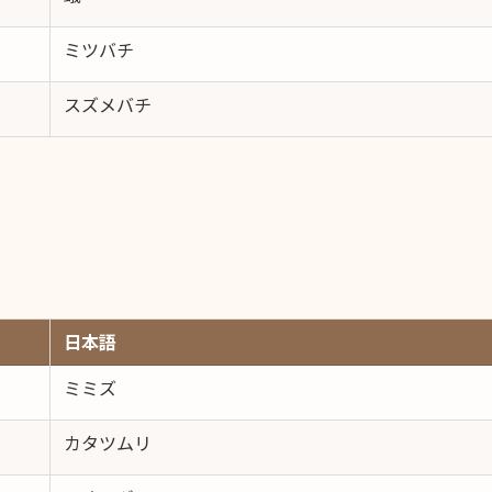
ミツバチ
スズメバチ
日本語
ミミズ
カタツムリ