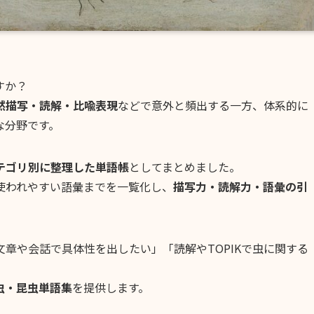
すか？
然描写・読解・比喩表現
などで意外と頻出する一方、体系的に
な分野です。
テゴリ別に整理した単語帳
としてまとめました。
使われやすい語彙までを一覧化し、
描写力・読解力・語彙の引
章や会話で具体性を出したい」「読解やTOPIKで虫に関する
虫・昆虫単語集
を提供します。