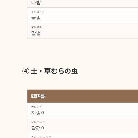
나방
ックルボル
꿀벌
マルボル
말벌
④ 土・草むらの虫
韓国語
チロンイ
지렁이
タルペンイ
달팽이
クィットゥラミ