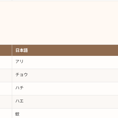
日本語
アリ
チョウ
ハチ
ハエ
蚊