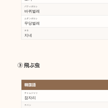
パクィボルレ
바퀴벌레
ムダンボルレ
무당벌레
チネ
지네
③ 飛ぶ虫
韓国語
チャムジャリ
잠자리
ナバン