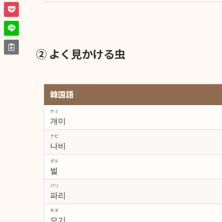
② よく見かける虫
韓国語
ケミ
개미
ナビ
나비
ポル
벌
パリ
파리
モギ
모기