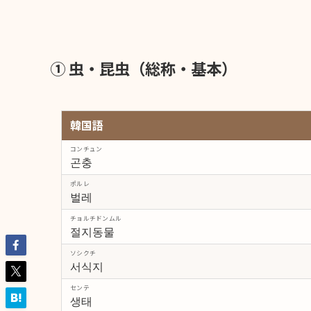
① 虫・昆虫（総称・基本）
韓国語
コンチュン
곤충
ポルレ
벌레
チョルチドンムル
절지동물
ソシクチ
서식지
センテ
생태