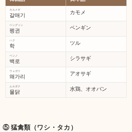
カルメギ
カモメ
갈매기
ペングィン
ペンギン
펭귄
ハク
ツル
학
ペンノ
シラサギ
백로
ウェガリ
アオサギ
왜가리
ムルダク
水鶏、オオバン
물닭
⑤ 猛禽類（ワシ・タカ）