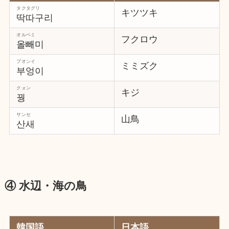
タクタグリ
キツツキ
딱따구리
オルペミ
フクロウ
올빼미
プオンイ
ミミズク
부엉이
クォン
キジ
꿩
サンセ
山鳥
산새
④ 水辺・海の鳥
韓国語
日本語