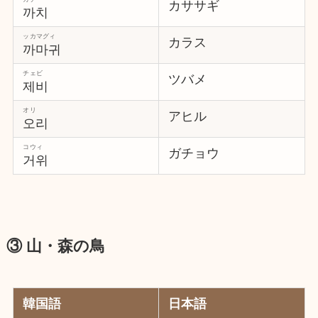
カササギ
까치
ッカマグィ
カラス
까마귀
チェビ
ツバメ
제비
オリ
アヒル
오리
コウィ
ガチョウ
거위
③ 山・森の鳥
韓国語
日本語