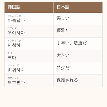
韓国語
日本語
アルムダプタ
美しい
아름답다
ウアハダ
優雅だ
우아하다
ミンチョパダ
手早い、敏捷だ
민첩하다
クダ
大きい
크다
ヒグィハダ
希少だ
희귀하다
ポホバッタ
保護される
보호받다