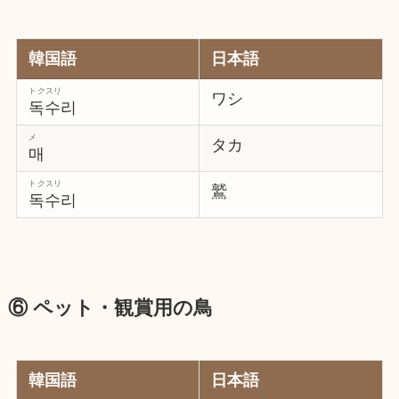
韓国語
日本語
トクスリ
ワシ
독수리
メ
タカ
매
トクスリ
鷲
독수리
⑥ ペット・観賞用の鳥
韓国語
日本語