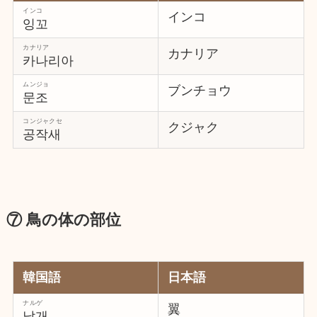
インコ
インコ
잉꼬
カナリア
カナリア
카나리아
ムンジョ
ブンチョウ
문조
コンジャクセ
クジャク
공작새
⑦ 鳥の体の部位
韓国語
日本語
ナルゲ
翼
날개