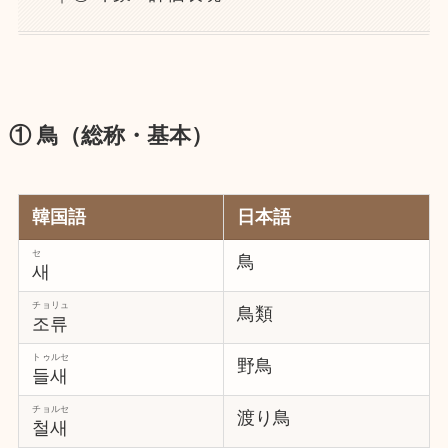
① 鳥（総称・基本）
韓国語
日本語
セ
鳥
새
チョリュ
鳥類
조류
トゥルセ
野鳥
들새
チョルセ
渡り鳥
철새