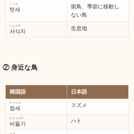
トッセ
留鳥、季節に移動し
텃새
ない鳥
ソシクチ
生息地
서식지
② 身近な鳥
韓国語
日本語
チャムセ
スズメ
참새
ピドゥルギ
ハト
비둘기
カチ