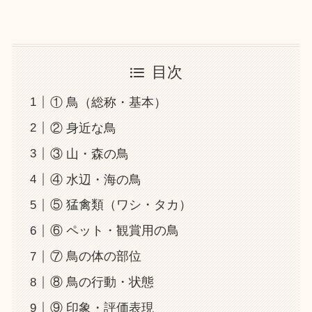
目次
① 鳥（総称・基本）
② 身近な鳥
③ 山・森の鳥
④ 水辺・海の鳥
⑤ 猛禽類（ワシ・タカ）
⑥ ペット・観賞用の鳥
⑦ 鳥の体の部位
⑧ 鳥の行動・状態
⑨ 印象・評価表現