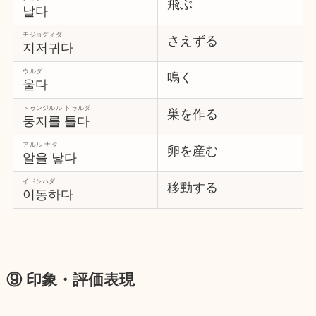
飛ぶ
날다
チジョグィダ
さえずる
지저귀다
ウルダ
鳴く
울다
トゥンジルル トゥルダ
巣を作る
둥지를 틀다
アルル ナタ
卵を産む
알을 낳다
イドンハダ
移動する
이동하다
⑨ 印象・評価表現