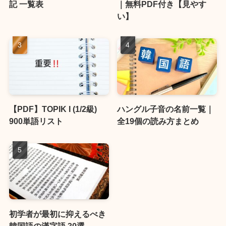
記 一覧表
｜無料PDF付き【見やす
い】
【PDF】TOPIK I (1/2級)
ハングル子音の名前一覧｜
900単語リスト
全19個の読み方まとめ
初学者が最初に抑えるべき
韓国語の漢字語 30選