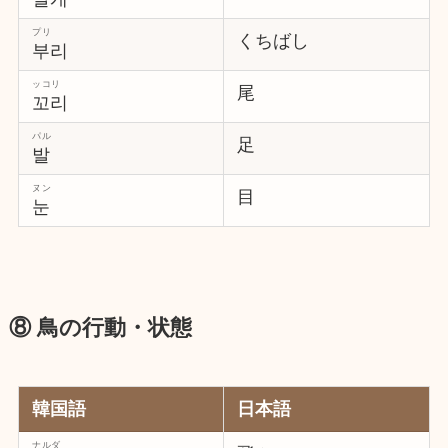
プリ
くちばし
부리
ッコリ
尾
꼬리
パル
足
발
ヌン
目
눈
⑧ 鳥の行動・状態
韓国語
日本語
ナルダ