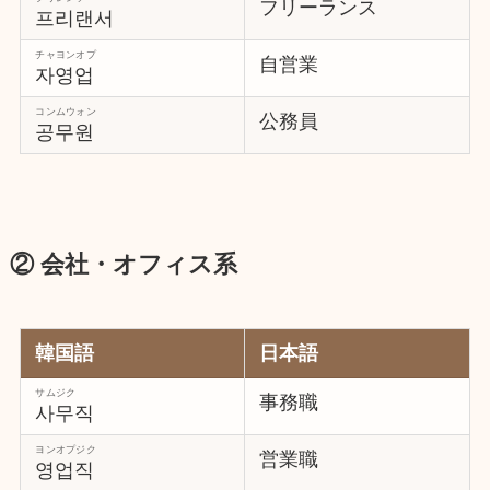
フリーランス
프리랜서
チャヨンオプ
自営業
자영업
コンムウォン
公務員
공무원
② 会社・オフィス系
韓国語
日本語
サムジク
事務職
사무직
ヨンオプジク
営業職
영업직