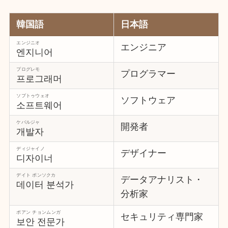
韓国語
日本語
エンジニオ
エンジニア
엔지니어
プログレモ
プログラマー
프로그래머
ソプトゥウェオ
ソフトウェア
소프트웨어
ケバルジャ
開発者
개발자
ディジャイノ
デザイナー
디자이너
デイト ポンソクカ
データアナリスト・
데이터 분석가
分析家
ポアン チョンムンガ
セキュリティ専門家
보안 전문가