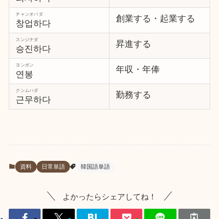
チャンオパダ
創業する・起業する
창업하다
スンジナダ
昇進する
승진하다
ヨンボン
年収・年俸
연봉
クンムハダ
勤務する
근무하다
資料
日常単語
韓国語単語
よかったらシェアしてね！