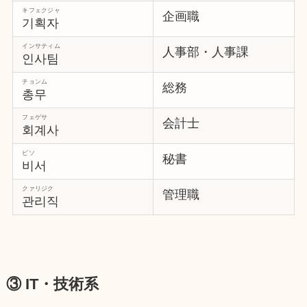
キフェクジャ
企画職
기획자
インサティム
人事部・人事課
인사팀
チョンム
総務
총무
フェゲサ
会計士
회계사
ピソ
秘書
비서
クァリジク
管理職
관리직
③ IT・技術系