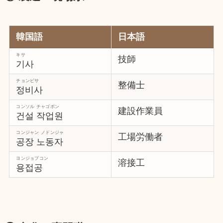
韓国語
日本語
キサ
技師
기사
チョンビサ
整備士
정비사
コンソル チャゴボン
建設作業員
건설 작업원
コンジャン ノドンジャ
工場労働者
공장 노동자
ヨンジョプコン
溶接工
용접공