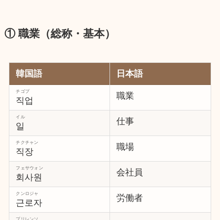
① 職業（総称・基本）
韓国語
日本語
チゴプ
職業
직업
イル
仕事
일
チクチャン
職場
직장
フェサウォン
会社員
회사원
クンロジャ
労働者
근로자
プリレンソ