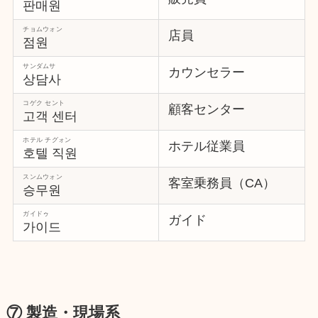
판매원
チョムウォン
店員
점원
サンダムサ
カウンセラー
상담사
コゲク セント
顧客センター
고객 센터
ホテル チグォン
ホテル従業員
호텔 직원
スンムウォン
客室乗務員（CA）
승무원
ガイドゥ
ガイド
가이드
⑦ 製造・現場系