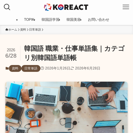
TOPIK
韓国語学習
韓国美容
お問い合わせ
ホーム
資料
日常単語
韓国語 職業・仕事単語集｜カテゴ
2026
6/28
リ別韓国語単語帳
2026年1月26日
2026年6月28日
資料
日常単語