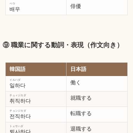
ペウ
俳優
배우
⑨ 職業に関する動詞・表現（作文向き）
韓国語
日本語
イルハダ
働く
일하다
チュィジカダ
就職する
취직하다
チョンジカダ
転職する
전직하다
トェサハダ
退職する
퇴사하다