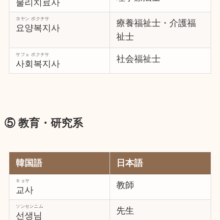
물리치료사
ヨヤン ポクチサ
療養福祉士・介護福
요양복지사
祉士
サフェ ポクチサ
社会福祉士
사회복지사
⑤ 教育・研究系
韓国語
日本語
キョサ
教師
교사
ソンセンニム
先生
선생님