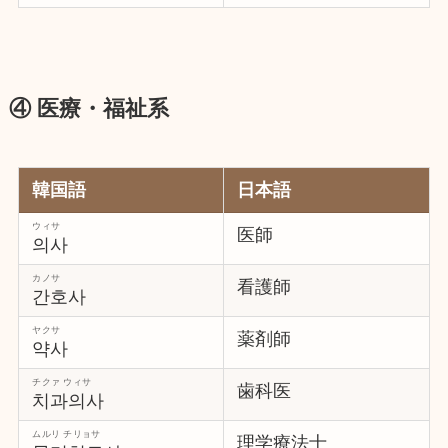
④ 医療・福祉系
韓国語
日本語
ウィサ
医師
의사
カノサ
看護師
간호사
ヤクサ
薬剤師
약사
チクァ ウィサ
歯科医
치과의사
ムルリ チリョサ
理学療法士