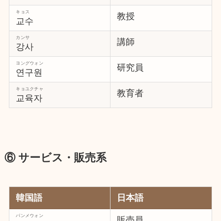
キョス
教授
교수
カンサ
講師
강사
ヨングウォン
研究員
연구원
キョユクチャ
教育者
교육자
⑥ サービス・販売系
韓国語
日本語
パンメウォン
販売員