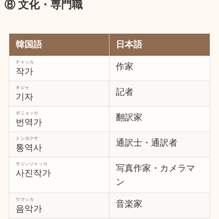
⑧ 文化・専門職
韓国語
日本語
チャッカ
作家
작가
キジャ
記者
기자
ポニョッカ
翻訳家
번역가
トンヨクサ
通訳士・通訳者
통역사
サジンジャッカ
写真作家・カメラマ
사진작가
ン
ウマッカ
音楽家
음악가