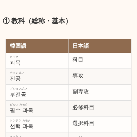
① 教科（総称・基本）
韓国語
日本語
カモク
科目
과목
チョンゴン
専攻
전공
プジョンゴン
副専攻
부전공
ピルス カモク
必修科目
필수 과목
ソンテク カモク
選択科目
선택 과목
キョヤン