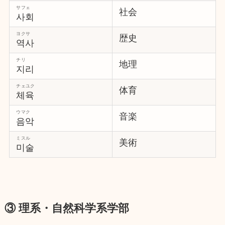
サフェ
社会
사회
ヨクサ
歴史
역사
チリ
地理
지리
チェユク
体育
체육
ウマク
音楽
음악
ミスル
美術
미술
③ 理系・自然科学系学部