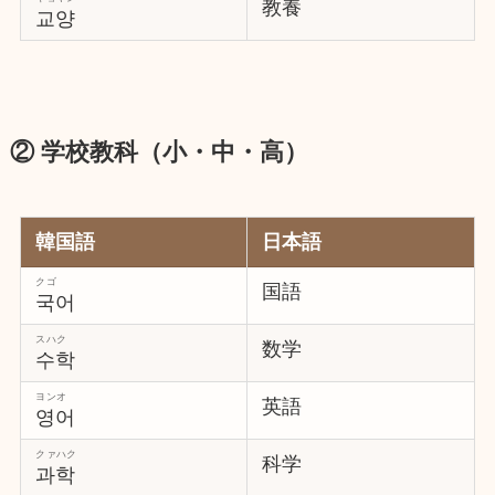
教養
교양
② 学校教科（小・中・高）
韓国語
日本語
クゴ
国語
국어
スハク
数学
수학
ヨンオ
英語
영어
クァハク
科学
과학