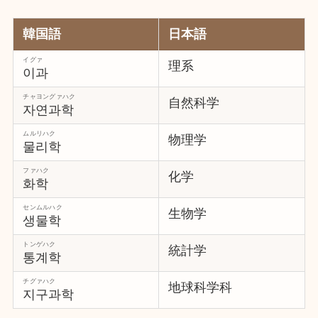
韓国語
日本語
イグァ
理系
이과
チャヨングァハク
自然科学
자연과학
ムルリハク
物理学
물리학
ファハク
化学
화학
センムルハク
生物学
생물학
トンゲハク
統計学
통계학
チグァハク
地球科学科
지구과학