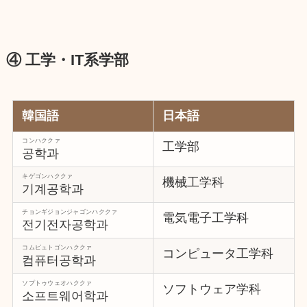
④ 工学・IT系学部
韓国語
日本語
コンハククァ
工学部
공학과
キゲゴンハククァ
機械工学科
기계공학과
チョンギジョンジャゴンハククァ
電気電子工学科
전기전자공학과
コムピュトゴンハククァ
コンピュータ工学科
컴퓨터공학과
ソプトゥウェオハククァ
ソフトウェア学科
소프트웨어학과