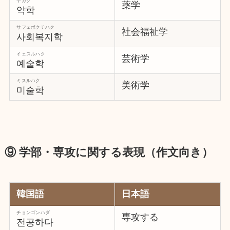
ヤカク
薬学
약학
サフェボクチハク
社会福祉学
사회복지학
イェスルハク
芸術学
예술학
ミスルハク
美術学
미술학
⑨ 学部・専攻に関する表現（作文向き）
韓国語
日本語
チョンゴンハダ
専攻する
전공하다