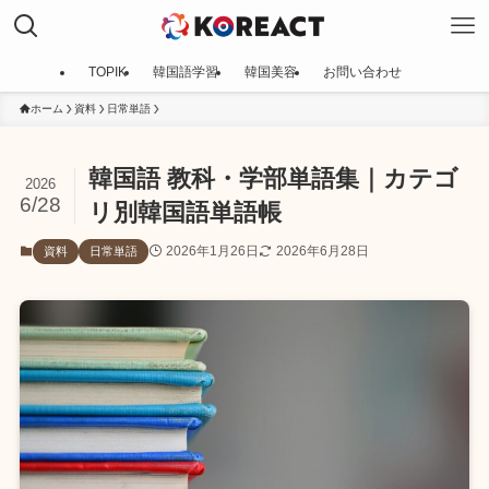
TOPIK
韓国語学習
韓国美容
お問い合わせ
ホーム
資料
日常単語
韓国語 教科・学部単語集｜カテゴ
2026
6/28
リ別韓国語単語帳
2026年1月26日
2026年6月28日
資料
日常単語