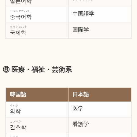
일본어학
チュングゴハク
中国語学
중국어학
ククチェハク
国際学
국제학
⑧ 医療・福祉・芸術系
韓国語
日本語
イハク
医学
의학
カノハク
看護学
간호학