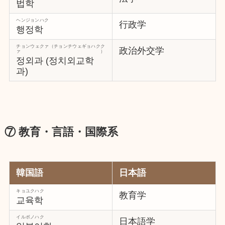
법학
ヘンジョンハク
行政学
행정학
チョンウェクァ（チョンチウェギョハクク
政治外交学
ァ）
정외과 (정치외교학
과)
⑦ 教育・言語・国際系
韓国語
日本語
キョユクハク
教育学
교육학
イルボノハク
日本語学