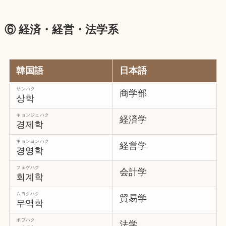
⑥ 経済・経営・法学系
韓国語
日本語
サンハク
商学部
상학
キョンジェハク
経済学
경제학
キョンヨンハク
経営学
경영학
フェゲハク
会計学
회계학
ムヨクハク
貿易学
무역학
ポプハク
法学