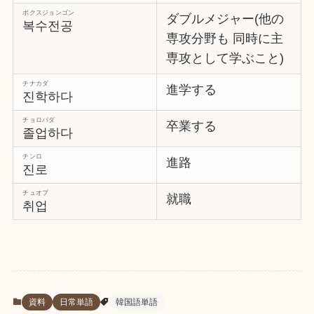
ボクスジョンゴン
ダブルメジャー(他の
복수전공
専攻分野も 同時に主
専攻として学ぶこと)
チナカダ
進学する
진학하다
チョロパダ
卒業する
졸업하다
チンロ
進路
진로
チュオプ
就職
취업
資料
日常単語
韓国語単語