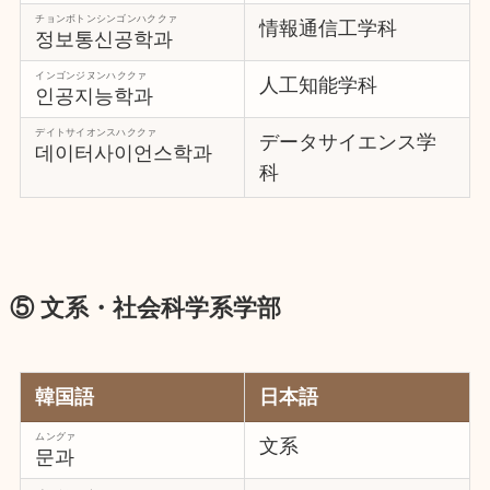
チョンボトンシンゴンハククァ
情報通信工学科
정보통신공학과
インゴンジヌンハククァ
人工知能学科
인공지능학과
デイトサイオンスハククァ
データサイエンス学
데이터사이언스학과
科
⑤ 文系・社会科学系学部
韓国語
日本語
ムングァ
文系
문과