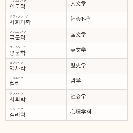
インムンハク
人文学
인문학
サフェグァハク
社会科学
사회과학
クンムンハク
国文学
국문학
ヨンムンハク
英文学
영문학
ヨクサハク
歴史学
역사학
チョルハク
哲学
철학
サフェハク
社会学
사회학
シムリハク
心理学科
심리학