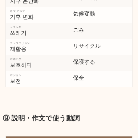
지구 온난화
キフ ピョナ
気候変動
기후 변화
ッスレギ
ごみ
쓰레기
チェファリョン
リサイクル
재활용
ポホハダ
保護する
보호하다
ポジョン
保全
보전
⑨ 説明・作文で使う動詞