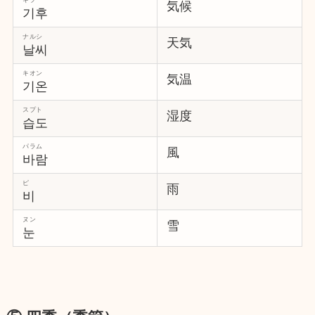
気候
기후
ナルシ
天気
날씨
キオン
気温
기온
スプト
湿度
습도
パラム
風
바람
ピ
雨
비
ヌン
雪
눈