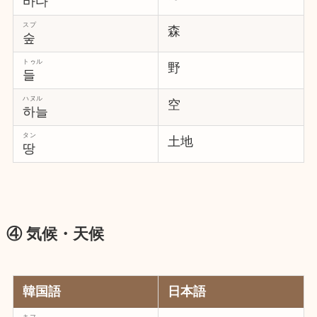
바다
スプ
森
숲
トゥル
野
들
ハヌル
空
하늘
タン
土地
땅
④ 気候・天候
韓国語
日本語
キフ