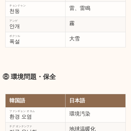
チョンドゥン
雷、雷鳴
천둥
アンゲ
霧
안개
ポクソル
大雪
폭설
⑧ 環境問題・保全
韓国語
日本語
ファンギョン オヨム
環境汚染
환경 오염
チグ オンナンファ
地球温暖化