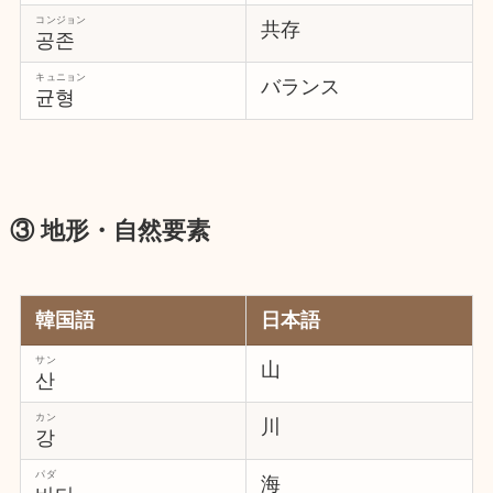
コンジョン
共存
공존
キュニョン
バランス
균형
③ 地形・自然要素
韓国語
日本語
サン
山
산
カン
川
강
パダ
海