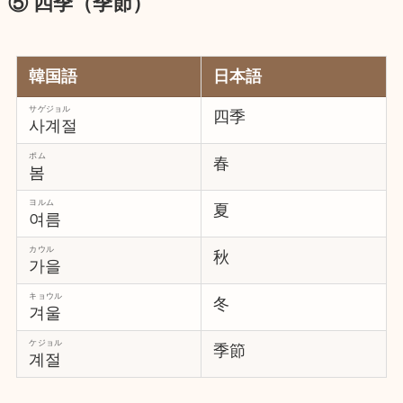
⑤ 四季（季節）
韓国語
日本語
サゲジョル
四季
사계절
ポム
春
봄
ヨルム
夏
여름
カウル
秋
가을
キョウル
冬
겨울
ケジョル
季節
계절