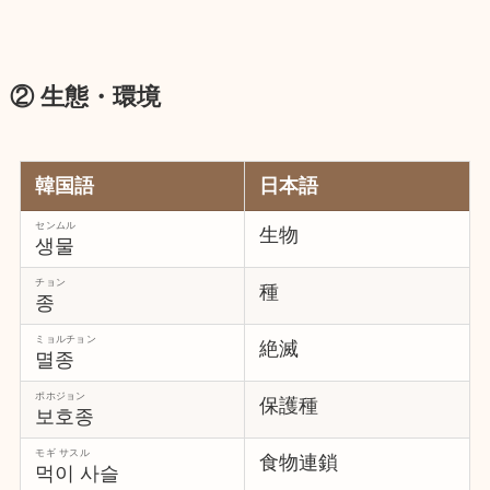
② 生態・環境
韓国語
日本語
センムル
生物
생물
チョン
種
종
ミョルチョン
絶滅
멸종
ポホジョン
保護種
보호종
モギ サスル
食物連鎖
먹이 사슬