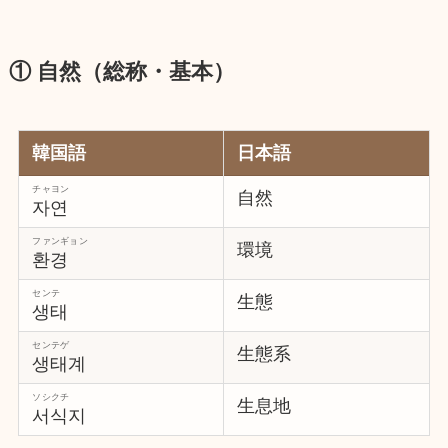
① 自然（総称・基本）
韓国語
日本語
チャヨン
自然
자연
ファンギョン
環境
환경
センテ
生態
생태
センテゲ
生態系
생태계
ソシクチ
生息地
서식지