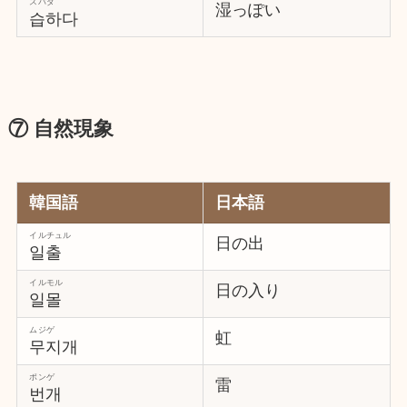
スパダ
湿っぽい
습하다
⑦ 自然現象
韓国語
日本語
イルチュル
日の出
일출
イルモル
日の入り
일몰
ムジゲ
虹
무지개
ポンゲ
雷
번개