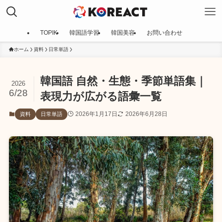
TOPIK
韓国語学習
韓国美容
お問い合わせ
ホーム
資料
日常単語
韓国語 自然・生態・季節単語集｜
2026
6/28
表現力が広がる語彙一覧
2026年1月17日
2026年6月28日
資料
日常単語