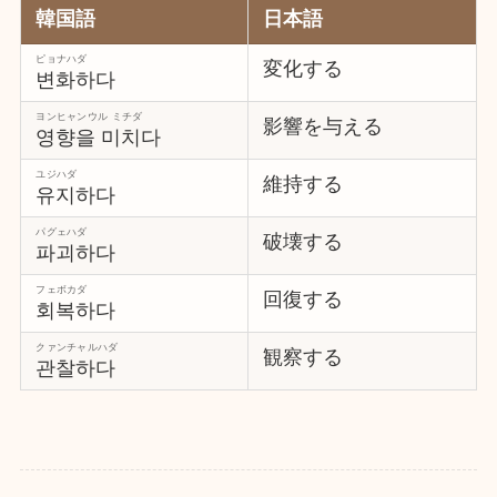
韓国語
日本語
ピョナハダ
変化する
변화하다
ヨンヒャンウル ミチダ
影響を与える
영향을 미치다
ユジハダ
維持する
유지하다
パグェハダ
破壊する
파괴하다
フェボカダ
回復する
회복하다
クァンチャルハダ
観察する
관찰하다