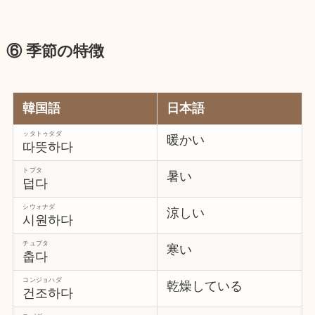
⑥ 季節の特徴
韓国語
日本語
ッタトゥタダ
暖かい
따뜻하다
トプタ
暑い
덥다
シウォナダ
涼しい
시원하다
チュプタ
寒い
춥다
コンジョハダ
乾燥している
건조하다