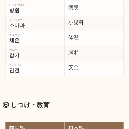
ピョンウォン
病院
병원
ソアックァ
小児科
소아과
チェオン
体温
체온
カムギ
風邪
감기
アンジョン
安全
안전
⑥ しつけ・教育
韓国語
日本語