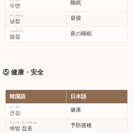
睡眠
수면
ナッチャム
昼寝
낮잠
パムチャム
夜の睡眠
밤잠
⑤ 健康・安全
韓国語
日本語
コンガン
健康
건강
イェバン チョプチョン
予防接種
예방 접종