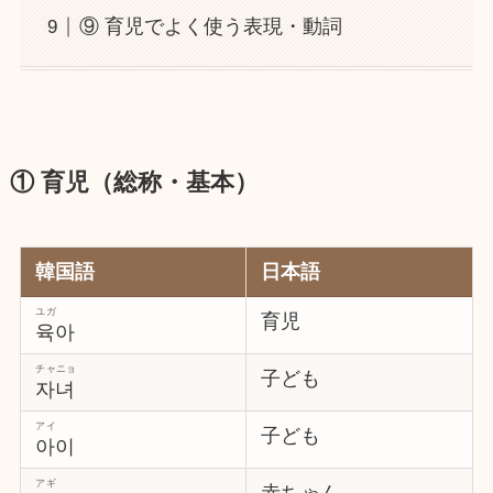
⑨ 育児でよく使う表現・動詞
① 育児（総称・基本）
韓国語
日本語
ユガ
育児
육아
チャニョ
子ども
자녀
アイ
子ども
아이
アギ
赤ちゃん