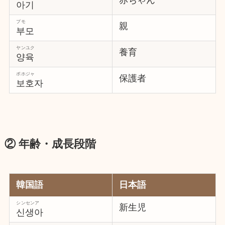
아기
プモ
親
부모
ヤンユク
養育
양육
ポホジャ
保護者
보호자
② 年齢・成長段階
韓国語
日本語
シンセンア
新生児
신생아