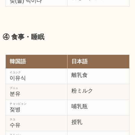
젖(을) 먹이다
④ 食事・睡眠
韓国語
日本語
イユシク
離乳食
이유식
プニュ
粉ミルク
분유
チョッピョン
哺乳瓶
젖병
スユ
授乳
수유
スミョン