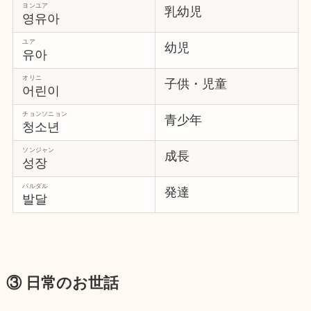
ヨンユア
乳幼児
영유아
ユア
幼児
유아
オリニ
子供・児童
어린이
チョンソニョン
青少年
청소년
ソンジャン
成長
성장
パルダル
発達
발달
③ 日常のお世話