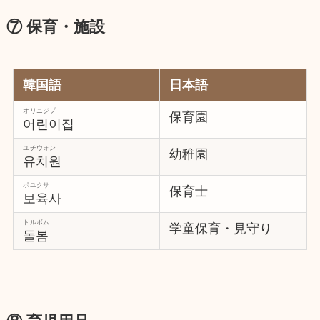
⑦ 保育・施設
韓国語
日本語
オリニジプ
保育園
어린이집
ユチウォン
幼稚園
유치원
ポユクサ
保育士
보육사
トルボム
学童保育・見守り
돌봄