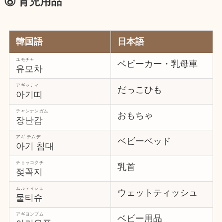
⑧ 育児用品
韓国語
日本語
ユモチャ
ベビーカー・乳母車
유모차
アギッティ
だっこひも
아기띠
チャンナンガム
おもちゃ
장난감
アギ チムデ
ベビーベッド
아기 침대
チョッコクチ
乳首
젖꼭지
ムルティシュ
ウェットティッシュ
물티슈
アギヨンプム
ベビー用品