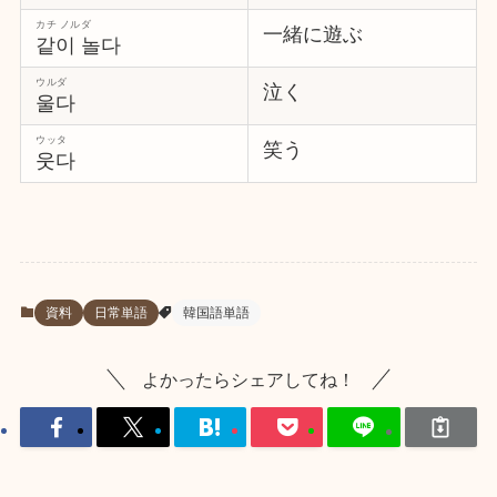
カチ ノルダ
一緒に遊ぶ
같이 놀다
ウルダ
泣く
울다
ウッタ
笑う
웃다
資料
日常単語
韓国語単語
よかったらシェアしてね！