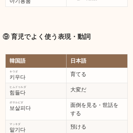
아기용품
⑨ 育児でよく使う表現・動詞
韓国語
日本語
キウダ
育てる
키우다
ヒムドゥルダ
大変だ
힘들다
ポサルピダ
面倒を見る・世話を
보살피다
する
マッキダ
預ける
맡기다