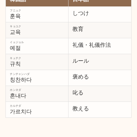
フニュク
しつけ
훈육
キョユク
教育
교육
イェジョル
礼儀・礼儀作法
예절
キュチク
ルール
규칙
チンチャンハダ
褒める
칭찬하다
ホンネダ
叱る
혼내다
カルチダ
教える
가르치다