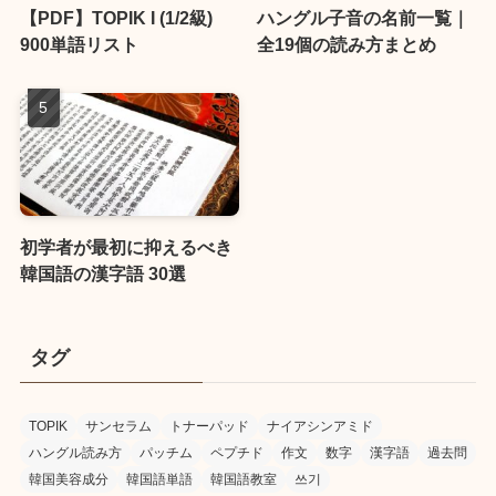
【PDF】TOPIK I (1/2級)
ハングル子音の名前一覧｜
900単語リスト
全19個の読み方まとめ
初学者が最初に抑えるべき
韓国語の漢字語 30選
タグ
TOPIK
サンセラム
トナーパッド
ナイアシンアミド
ハングル読み方
パッチム
ペプチド
作文
数字
漢字語
過去問
韓国美容成分
韓国語単語
韓国語教室
쓰기