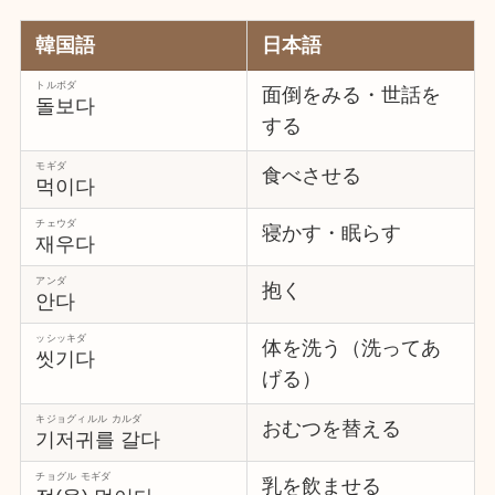
韓国語
日本語
トルボダ
面倒をみる・世話を
돌보다
する
モギダ
食べさせる
먹이다
チェウダ
寝かす・眠らす
재우다
アンダ
抱く
안다
ッシッキダ
体を洗う（洗ってあ
씻기다
げる）
キジョグィルル カルダ
おむつを替える
기저귀를 갈다
チョグル モギダ
乳を飲ませる