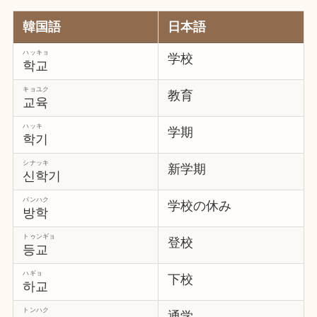
韓国語
日本語
ハッキョ
学校
학교
キョユク
教育
교육
ハッキ
学期
학기
シナッキ
新学期
신학기
パンハク
学校の休み
방학
トゥンギョ
登校
등교
ハギョ
下校
하교
トンハク
通学