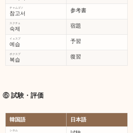
チャムゴソ
参考書
참고서
スクチェ
宿題
숙제
イェスプ
予習
예습
ポクスプ
復習
복습
⑥ 試験・評価
韓国語
日本語
シホム