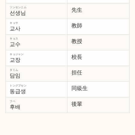
ソンセンニム
先生
선생님
キョサ
教師
교사
キョス
教授
교수
キョジャン
校長
교장
タミム
担任
담임
トングプセン
同級生
동급생
フベ
後輩
후배