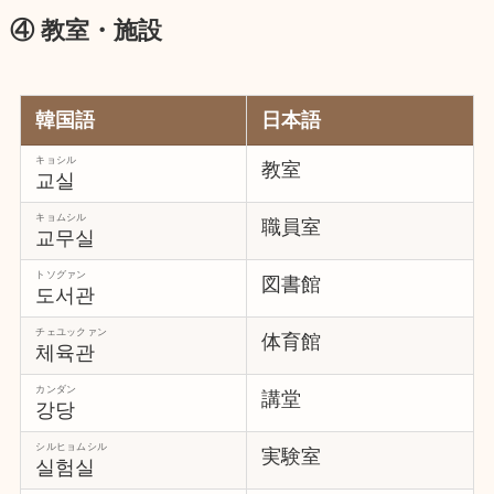
④ 教室・施設
韓国語
日本語
キョシル
教室
교실
キョムシル
職員室
교무실
トソグァン
図書館
도서관
チェユックァン
体育館
체육관
カンダン
講堂
강당
シルヒョムシル
実験室
실험실