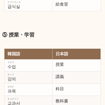
クプシクシル
給食室
급식실
⑤ 授業・学習
韓国語
日本語
スオプ
授業
수업
カンイ
講義
강의
カモク
科目
과목
キョグァソ
教科書
교과서