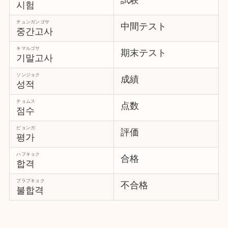
試験
시험
チュンガンゴサ
中間テスト
중간고사
キマルゴサ
期末テスト
기말고사
ソンジョク
成績
성적
チョムス
点数
점수
ピョンガ
評価
평가
ハプキョク
合格
합격
プラプキョク
不合格
불합격