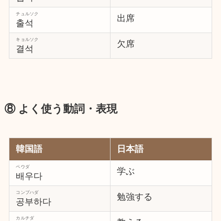
チュルソク
出席
출석
キョルソク
欠席
결석
⑧ よく使う動詞・表現
韓国語
日本語
ペウダ
学ぶ
배우다
コンブハダ
勉強する
공부하다
カルチダ