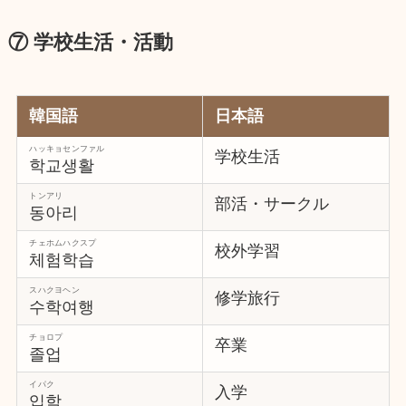
⑦ 学校生活・活動
韓国語
日本語
ハッキョセンファル
学校生活
학교생활
トンアリ
部活・サークル
동아리
チェホムハクスプ
校外学習
체험학습
スハクヨヘン
修学旅行
수학여행
チョロプ
卒業
졸업
イパク
入学
입학