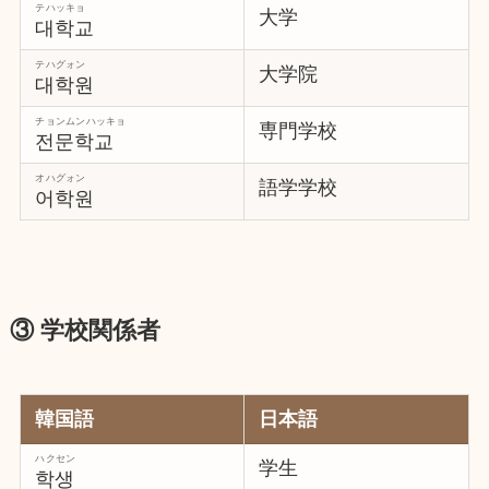
テハッキョ
大学
대학교
テハグォン
大学院
대학원
チョンムンハッキョ
専門学校
전문학교
オハグォン
語学学校
어학원
③ 学校関係者
韓国語
日本語
ハクセン
学生
학생