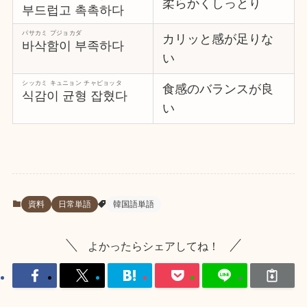
柔らかくしっとり
부드럽고 촉촉하다
パサカミ プジョカダ
カリッと感が足りな
바삭함이 부족하다
い
シッカミ キュニョン チャピョッタ
食感のバランスが良
식감이 균형 잡혔다
い
資料
日常単語
韓国語単語
よかったらシェアしてね！