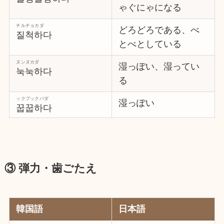
ゃぐにゃになる
チルチョカダ
どろどろである、べ
질척하다
とべとしている
ヌンヌカダ
湿っぽい、湿ってい
눅눅하다
る
ックプックパダ
湿っぽい
꿉꿉하다
③ 弾力・歯ごたえ
韓国語
日本語