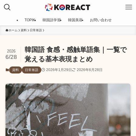
TOPIK
韓国語学習
韓国美容
お問い合わせ
ホーム
資料
日常単語
韓国語 食感・感触単語集｜一覧で
2026
6/28
覚える基本表現まとめ
2026年1月29日
2026年6月28日
資料
日常単語