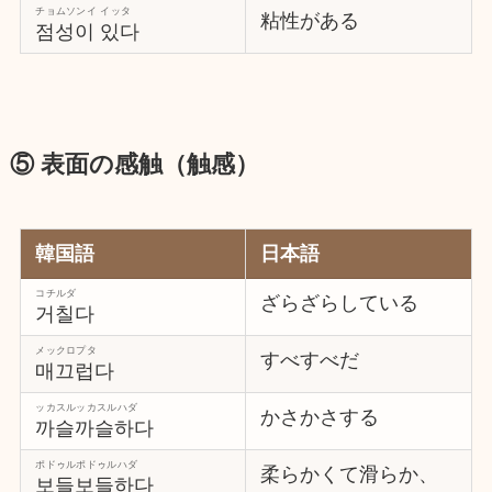
チョムソンイ イッタ
粘性がある
점성이 있다
⑤ 表面の感触（触感）
韓国語
日本語
コチルダ
ざらざらしている
거칠다
メックロプタ
すべすべだ
매끄럽다
ッカスルッカスルハダ
かさかさする
까슬까슬하다
ポドゥルポドゥルハダ
柔らかくて滑らか、
보들보들하다