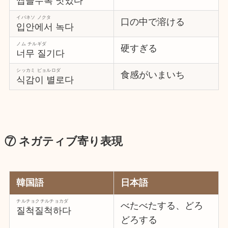
씹을수록 맛있다
イバネソ ノクタ
口の中で溶ける
입안에서 녹다
ノム チルギダ
硬すぎる
너무 질기다
シッカミ ピョルロダ
食感がいまいち
식감이 별로다
⑦ ネガティブ寄り表現
韓国語
日本語
チルチョクチルチョカダ
べたべたする、どろ
질척질척하다
どろする