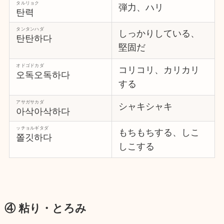
タルリョク
弾力、ハリ
탄력
タンタンハダ
しっかりしている、
탄탄하다
堅固だ
オドゴドカダ
コリコリ、カリカリ
오독오독하다
する
アサガサカダ
シャキシャキ
아삭아삭하다
ッチョルギタダ
もちもちする、しこ
쫄깃하다
しこする
④ 粘り・とろみ