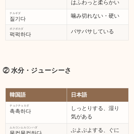
はふわっと柔らかい
チルギダ
噛み切れない・硬い
질기다
ポクポカダ
パサパサしている
퍽퍽하다
② 水分・ジューシーさ
韓国語
日本語
チョクチョカダ
しっとりする、湿り
촉촉하다
気がある
ムルコンムルコンハダ
ぶよぶよする、ぐに
물컹물컹하다