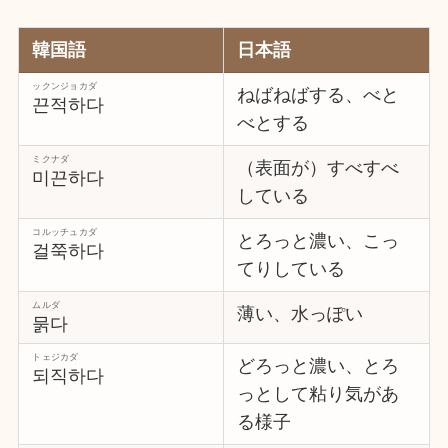
韓国語
日本語
ックンジョカダ
ねばねばする、べと
끈적하다
べとする
ミクナダ
（表面が）すべすべ
미끈하다
している
コルッチュカダ
とろっと濃い、こっ
걸쭉하다
てりしている
ムルダ
薄い、水っぽい
묽다
トェジカダ
どろっと濃い、とろ
되직하다
っとして粘り気があ
る様子