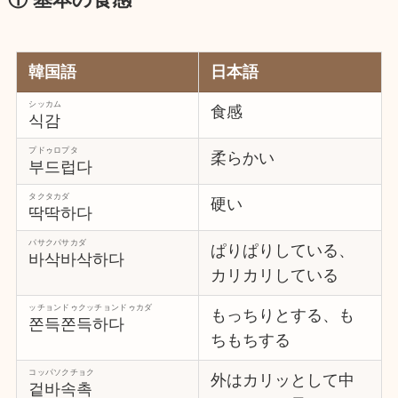
① 基本の食感
韓国語
日本語
シッカム
食感
식감
プドゥロプタ
柔らかい
부드럽다
タクタカダ
硬い
딱딱하다
パサクパサカダ
ぱりぱりしている、
바삭바삭하다
カリカリしている
ッチョンドゥクッチョンドゥカダ
もっちりとする、も
쫀득쫀득하다
ちもちする
コッパソクチョク
外はカリッとして中
겉바속촉