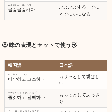
ムルコンムルコンハダ
ぶよぶよする、ぐに
물컹물컹하다
ゃぐにゃになる
⑧ 味の表現とセットで使う形
韓国語
日本語
パサカゴ コソハダ
カリッとして香ばし
바삭하고 고소하다
い
ッチョルギタゴ タムベカダ
もちっとしてあっさ
쫄깃하고 담백하다
り
プドゥロプコ チョクチョカダ