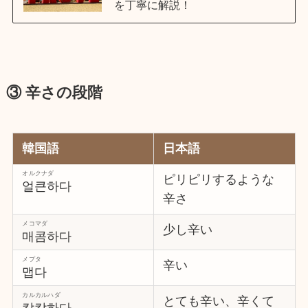
を丁寧に解説！
③ 辛さの段階
韓国語
日本語
オルクナダ
ピリピリするような
얼큰하다
辛さ
メコマダ
少し辛い
매콤하다
メプタ
辛い
맵다
カルカルハダ
とても辛い、辛くて