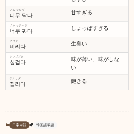
ノム タルダ
甘すぎる
너무 달다
ノム ッチャダ
しょっぱすぎる
너무 짜다
ピリダ
生臭い
비리다
シンゴプタ
味が薄い、味がしな
싱겁다
い
チルリダ
飽きる
질리다
日常単語
韓国語単語