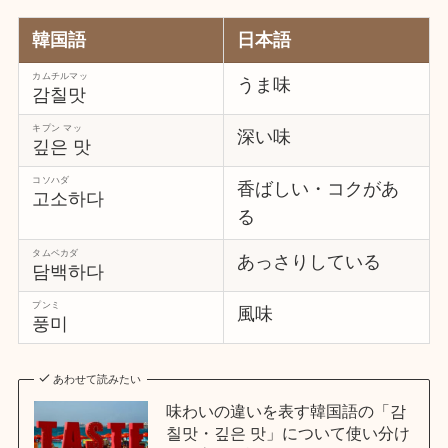
韓国語
日本語
カムチルマッ
うま味
감칠맛
キプン マッ
深い味
깊은 맛
コソハダ
香ばしい・コクがあ
고소하다
る
タムベカダ
あっさりしている
담백하다
プンミ
風味
풍미
あわせて読みたい
味わいの違いを表す韓国語の「감
칠맛・깊은 맛」について使い分け