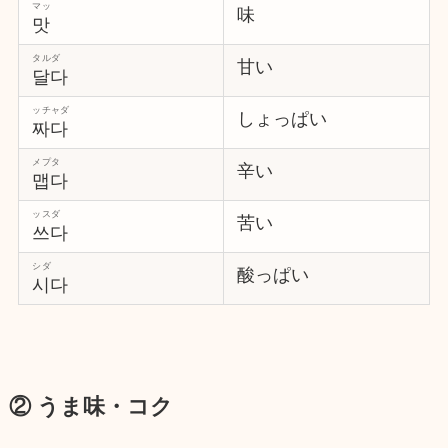
マッ
味
맛
タルダ
甘い
달다
ッチャダ
しょっぱい
짜다
メプタ
辛い
맵다
ッスダ
苦い
쓰다
シダ
酸っぱい
시다
② うま味・コク