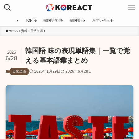
TOPIK
韓国語学習
韓国美容
お問い合わせ
ホーム
資料
日常単語
韓国語 味の表現単語集｜一覧で覚
2026
6/28
える基本語彙まとめ
2026年1月29日
2026年6月28日
日常単語