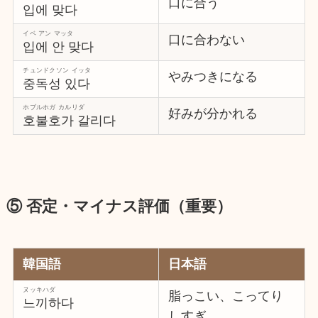
口に合う
입에 맞다
イベ アン マッタ
口に合わない
입에 안 맞다
チュンドクソン イッタ
やみつきになる
중독성 있다
ホブルホガ カルリダ
好みが分かれる
호불호가 갈리다
⑤ 否定・マイナス評価（重要）
韓国語
日本語
ヌッキハダ
脂っこい、こってり
느끼하다
しすぎ