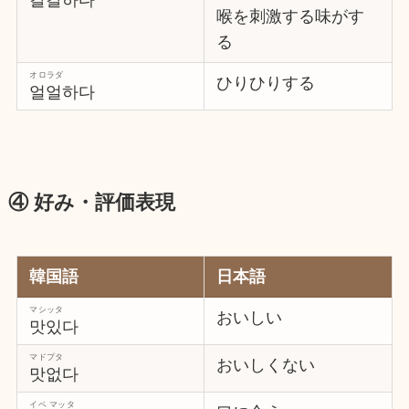
칼칼하다
喉を刺激する味がす
る
オロラダ
ひりひりする
얼얼하다
④ 好み・評価表現
韓国語
日本語
マシッタ
おいしい
맛있다
マドプタ
おいしくない
맛없다
イベ マッタ