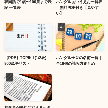
韓国語で1歳〜100歳まで表
ハングルあいうえお一覧表
記 一覧表
｜無料PDF付き【見やす
い】
【PDF】TOPIK I (1/2級)
ハングル子音の名前一覧｜
900単語リスト
全19個の読み方まとめ
初学者が最初に抑えるべき