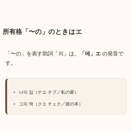
所有格「〜の」のときはエ
「〜の」を表す助詞「의」は、
「에」エ
の発音で
す。
나의 집（ナエ チプ／私の家）
그의 책（クエ チェク／彼の本）