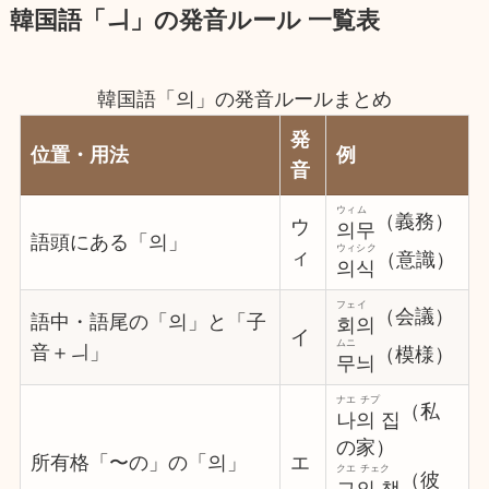
韓国語「ㅢ」の発音ルール 一覧表
韓国語「의」の発音ルールまとめ
発
位置・用法
例
音
ウィム
（義務）
ウ
의무
語頭にある「의」
ウィシク
ィ
（意識）
의식
フェイ
（会議）
語中・語尾の「의」と「子
회의
イ
ムニ
音＋ㅢ」
（模様）
무늬
ナエ チプ
（私
나의 집
の家）
所有格「〜の」の「의」
エ
クエ チェク
（彼
그의 책