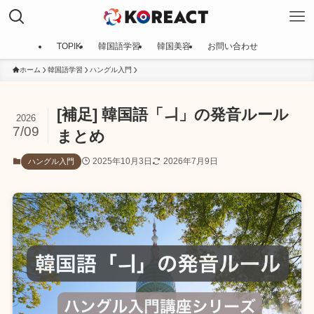
TOPIK
韓国語学習
韓国美容
お問い合わせ
ホーム
韓国語学習
ハングル入門
[補足] 韓国語「ㅢ」の発音ルール
2026
7/09
まとめ
2025年10月3日
2026年7月9日
ハングル入門