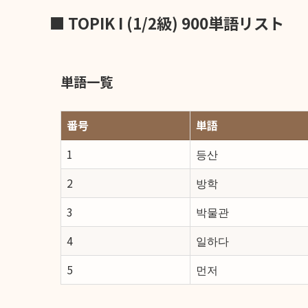
■
TOPIK I (1/2級) 900単語リスト
単語一覧
番号
単語
1
등산
2
방학
3
박물관
4
일하다
5
먼저