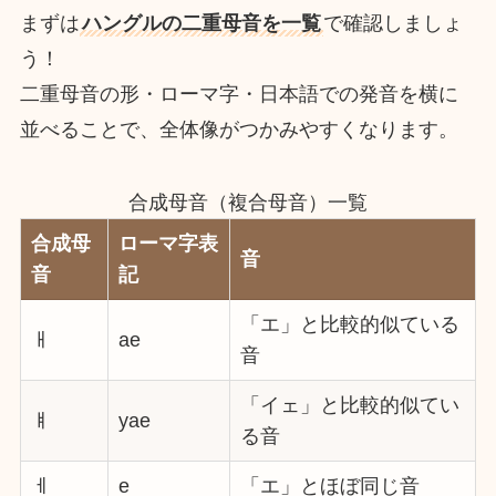
まずは
ハングルの二重母音を一覧
で確認しましょ
う！
二重母音の形・ローマ字・日本語での発音を横に
並べることで、全体像がつかみやすくなります。
合成母音（複合母音）一覧
合成母
ローマ字表
音
音
記
「エ」と比較的似ている
ㅐ
ae
音
「イェ」と比較的似てい
ㅒ
yae
る音
ㅔ
e
「エ」とほぼ同じ音