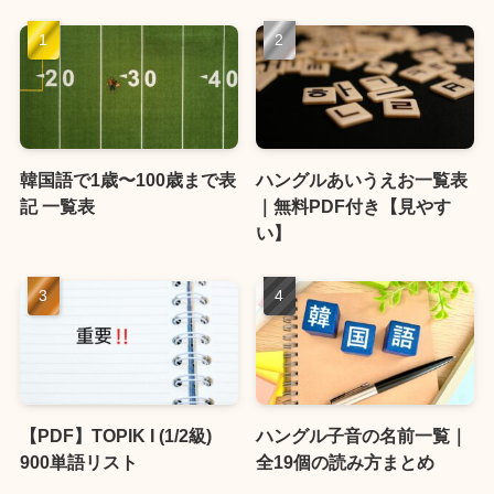
韓国語で1歳〜100歳まで表
ハングルあいうえお一覧表
記 一覧表
｜無料PDF付き【見やす
い】
【PDF】TOPIK I (1/2級)
ハングル子音の名前一覧｜
900単語リスト
全19個の読み方まとめ