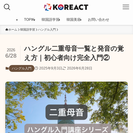
TOPIK
韓国語学習
韓国美容
お問い合わせ
ホーム
韓国語学習
ハングル入門
ハングル二重母音一覧と発音の覚
2026
6/28
え方｜初心者向け完全入門②
2025年9月3日
2026年6月28日
ハングル入門