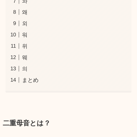
와
왜
외
워
위
웨
의
まとめ
二重母音とは？