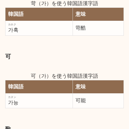
苛（가）を使う韓国語漢字語
韓国語
意味
カホク
苛酷
가혹
可
可（가）を使う韓国語漢字語
韓国語
意味
カヌン
可能
가능
歌