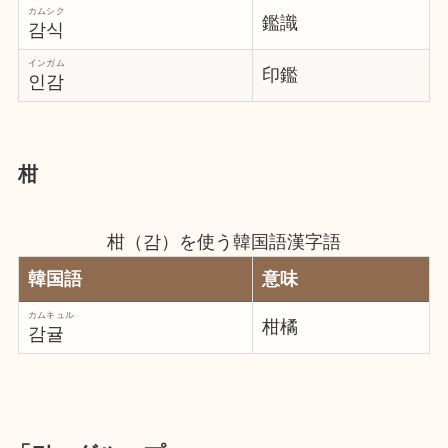
カムシク
鑑識
감식
インガム
印鑑
인감
柑
柑（감）を使う韓国語漢字語
韓国語
意味
カムキュル
柑橘
감귤