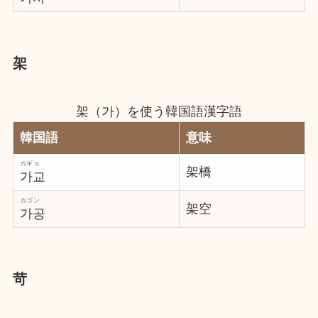
架
架（가）を使う韓国語漢字語
韓国語
意味
カギョ
架橋
가교
カゴン
架空
가공
苛