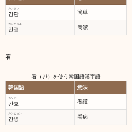
カンダン
簡単
간단
カンギョル
簡潔
간결
看
看（간）を使う韓国語漢字語
韓国語
意味
カンホ
看護
간호
カンビョン
看病
간병