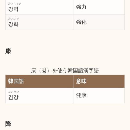
カンニョク
強力
강력
カンファ
強化
강화
康
康（강）を使う韓国語漢字語
韓国語
意味
コンガン
健康
건강
降