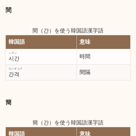
間
間（간）を使う韓国語漢字語
韓国語
意味
シガン
時間
시간
カンギョク
間隔
간격
簡
簡（간）を使う韓国語漢字語
韓国語
意味