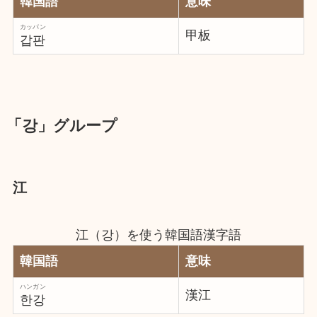
韓国語
意味
カッパン
甲板
갑판
「강」グループ
江
江（강）を使う韓国語漢字語
韓国語
意味
ハンガン
漢江
한강