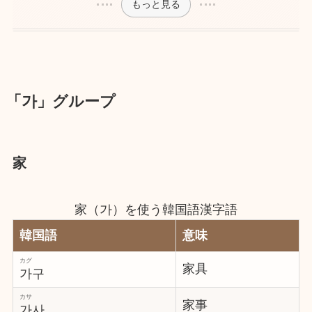
もっと見る
「가」グループ
家
家（가）を使う韓国語漢字語
韓国語
意味
カグ
家具
가구
カサ
家事
가사