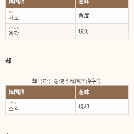
韓国語
意味
カクド
角度
각도
イェカク
鋭角
예각
却
却（각）を使う韓国語漢字語
韓国語
意味
ソガク
焼却
소각