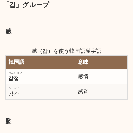
「감」グループ
感
感（감）を使う韓国語漢字語
韓国語
意味
カムジョン
感情
감정
カムガク
感覚
감각
監