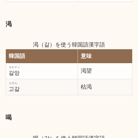
渇
渇（갈）を使う韓国語漢字語
韓国語
意味
カルマン
渇望
갈망
コガル
枯渇
고갈
喝