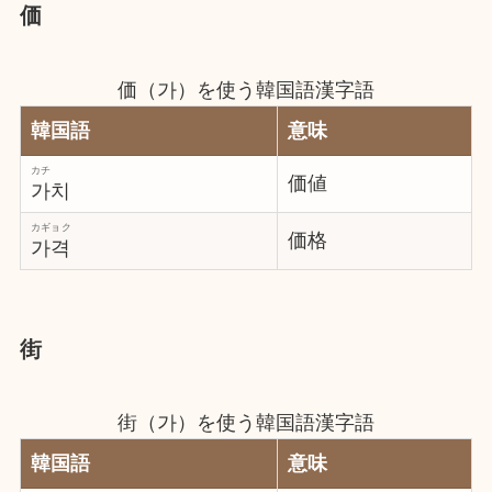
価
価（가）を使う韓国語漢字語
韓国語
意味
カチ
価値
가치
カギョク
価格
가격
街
街（가）を使う韓国語漢字語
韓国語
意味