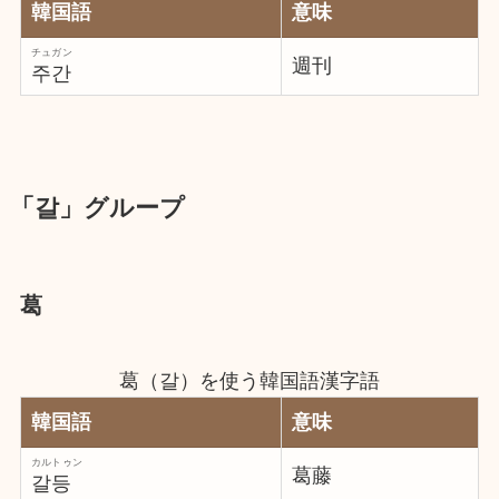
韓国語
意味
チュガン
週刊
주간
「갈」グループ
葛
葛（갈）を使う韓国語漢字語
韓国語
意味
カルトゥン
葛藤
갈등