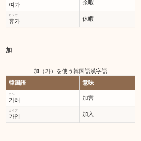
余暇
여가
ヒュガ
休暇
휴가
加
加（가）を使う韓国語漢字語
韓国語
意味
カヘ
加害
가해
カイプ
加入
가입