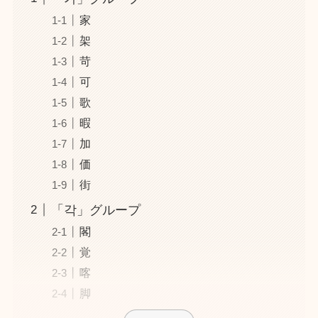
家
架
苛
可
歌
暇
加
価
街
「각」グループ
閣
覚
喀
脚