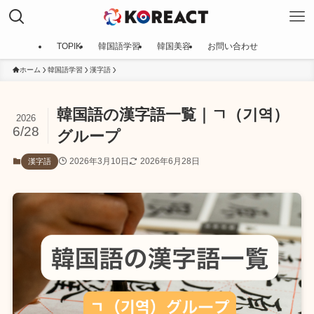
TOPIK
韓国語学習
韓国美容
お問い合わせ
ホーム
韓国語学習
漢字語
韓国語の漢字語一覧｜ㄱ（기역）
2026
6/28
グループ
2026年3月10日
2026年6月28日
漢字語