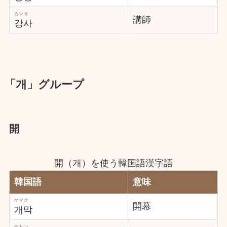
カンサ
講師
강사
「개」グループ
開
開（개）を使う韓国語漢字語
韓国語
意味
ケマク
開幕
개막
ケトン