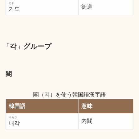
カド
街道
가도
「각」グループ
閣
閣（각）を使う韓国語漢字語
韓国語
意味
ネガク
内閣
내각