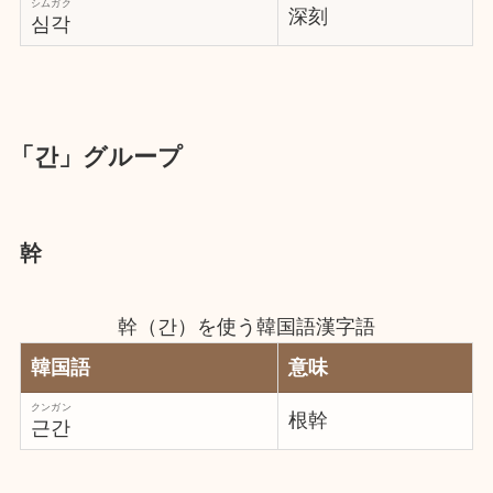
シムガク
深刻
심각
「간」グループ
幹
幹（간）を使う韓国語漢字語
韓国語
意味
クンガン
根幹
근간