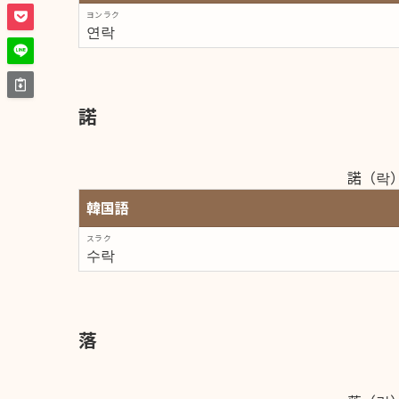
ヨンラク
연락
諾
諾（락
韓国語
スラク
수락
落