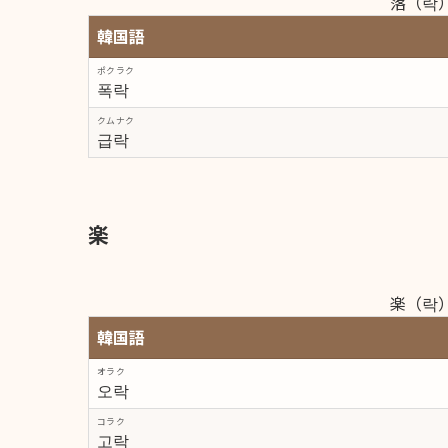
落（락
韓国語
ポクラク
폭락
クムナク
급락
楽
楽（락
韓国語
オラク
오락
コラク
고락