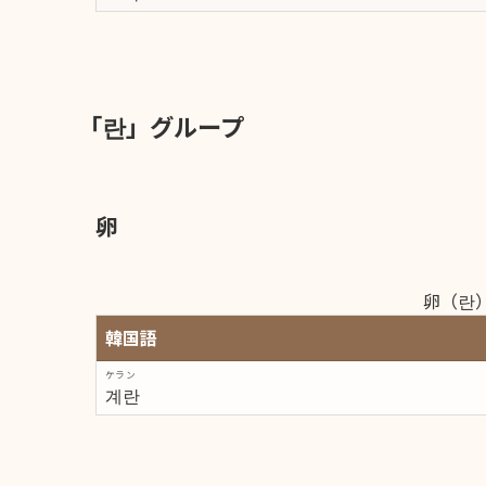
「란」グループ
卵
卵（란
韓国語
ケラン
계란