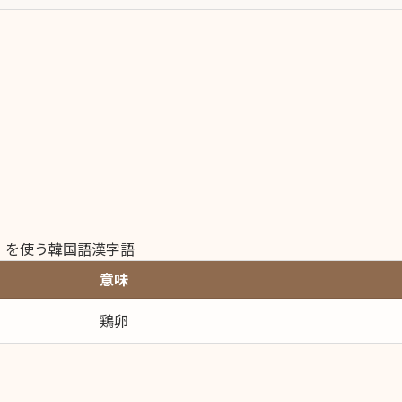
）を使う韓国語漢字語
意味
鶏卵