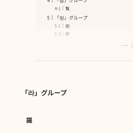
覧
「랑」グループ
朗
郎
「라」グループ
羅