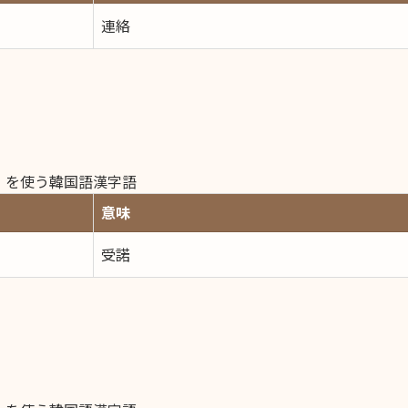
連絡
）を使う韓国語漢字語
意味
受諾