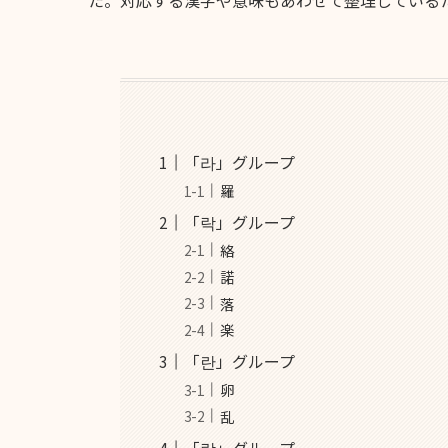
「라」グループ
羅
「락」グループ
絡
諾
落
楽
「란」グループ
卵
乱
「람」グループ