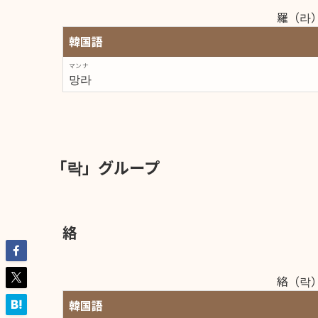
羅（라
韓国語
マンナ
망라
「락」グループ
絡
絡（락
韓国語