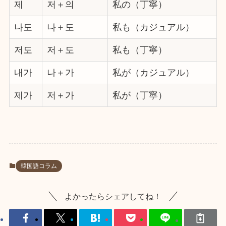
제
저＋의
私の（丁寧）
나도
나＋도
私も（カジュアル）
저도
저＋도
私も（丁寧）
내가
나＋가
私が（カジュアル）
제가
저＋가
私が（丁寧）
韓国語コラム
よかったらシェアしてね！