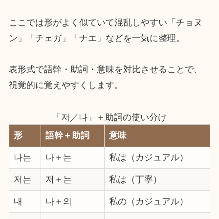
ここでは形がよく似ていて混乱しやすい「チョヌ
ン」「チェガ」「ナエ」などを一気に整理。
表形式で語幹・助詞・意味を対比させることで、
視覚的に覚えやすくします。
「저／나」＋助詞の使い分け
形
語幹＋助詞
意味
나는
나＋는
私は（カジュアル）
저는
저＋는
私は（丁寧）
내
나＋의
私の（カジュアル）