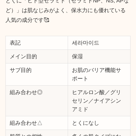
とくに「ヒト型セラミド（セラミドNP、NS, APな
ど）」は肌なじみがよく、保水力にも優れている
人気の成分です🥰
表記
세라마이드
メイン目的
保湿
サブ目的
お肌のバリア機能サ
ポート
組み合わせ◎
ヒアルロン酸／グリ
セリン／ナイアシン
アミド
組み合わせ△
とくになし