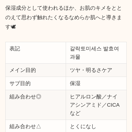
保湿成分として使われるほか、お肌のキメをとと
のえて思わず触れたくなるなめらか肌へと導きま
す🕊️
表記
갈락토미세스 발효여
과물
メイン目的
ツヤ・明るさケア
サブ目的
保湿
組み合わせ◎
ヒアルロン酸／ナイ
アシンアミド／CICA
など
組み合わせ△
とくになし