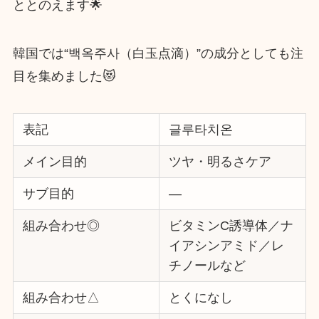
ととのえます🌟
韓国では“백옥주사（白玉点滴）”の成分としても注
目を集めました😻
表記
글루타치온
メイン目的
ツヤ・明るさケア
サブ目的
―
組み合わせ◎
ビタミンC誘導体／ナ
イアシンアミド／レ
チノールなど
組み合わせ△
とくになし