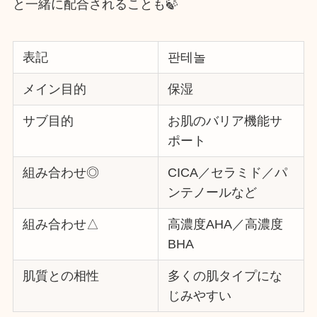
と一緒に配合されることも🍃
表記
판테놀
メイン目的
保湿
サブ目的
お肌のバリア機能サ
ポート
組み合わせ◎
CICA／セラミド／パ
ンテノールなど
組み合わせ△
高濃度AHA／高濃度
BHA
肌質との相性
多くの肌タイプにな
じみやすい