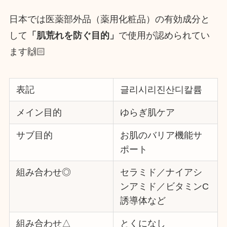
日本では医薬部外品（薬用化粧品）の有効成分と
して
「肌荒れを防ぐ目的」
で使用が認められてい
ます🙌🏻
表記
글리시리진산디칼륨
メイン目的
ゆらぎ肌ケア
サブ目的
お肌のバリア機能サ
ポート
組み合わせ◎
セラミド／ナイアシ
ンアミド／ビタミンC
誘導体など
組み合わせ△
とくになし