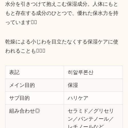
水分を引きつけて抱えこむ保湿成分。人体にもと
もと存在する成分のひとつで、優れた保水力を持
っています✊🏻
乾燥による小じわを目立たなくする保湿ケアに使
われることも🙆🏻‍♀️
表記
히알루론산
メイン目的
保湿
サブ目的
ハリケア
組み合わせ◎
セラミド／グリセリ
ン／パンテノール／
レチノールなど