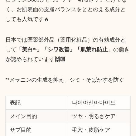
く、お肌表面の皮脂バランスをととのえる成分と
しても人気です🔥
日本では医薬部外品（薬用化粧品）の有効成分と
して
「美白*¹」「シワ改善」「肌荒れ防止
」の働き
が認められています
🙌🏻
*¹メラニンの生成を抑え、シミ・そばかすを防ぐ
表記
나이아신아마이드
メイン目的
ツヤ・明るさケア
サブ目的
毛穴・皮脂ケア