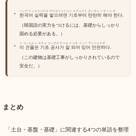
ハングゴ シルリョグル サウルリョミョン キチョブト タンタニ ヘヤ ハンダ
한국어 실력을 쌓으려면 기초부터 탄탄히 해야 한다.
（韓国語の実力をつけるには、基礎からしっかり
固める必要がある。）
イ コンムルン キチョ コンサガ チャル トェオ イッソ アンジョナダ
이 건물은 기초 공사가 잘 되어 있어 안전하다.
（この建物は基礎工事がしっかりされているので
安全だ。）
まとめ
「土台・基盤・基礎」に関連する4つの単語を整理