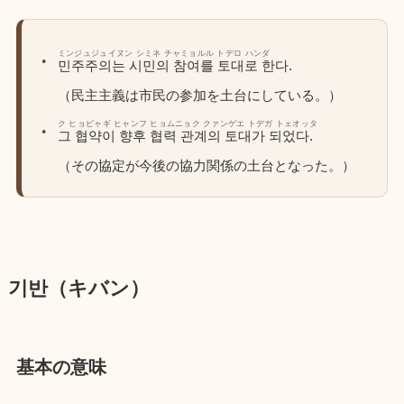
ミンジュジュイヌン シミネ チャミョルル トデロ ハンダ
민주주의는 시민의 참여를 토대로 한다.
（民主主義は市民の参加を土台にしている。）
ク ヒョビャギ ヒャンフ ヒョムニョク クァンゲエ トデガ トェオッタ
그 협약이 향후 협력 관계의 토대가 되었다.
（その協定が今後の協力関係の土台となった。）
기반（キバン）
基本の意味