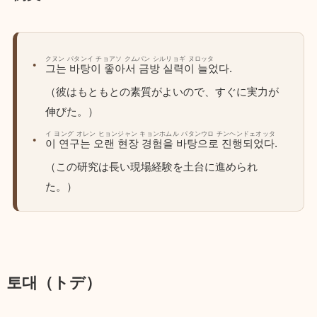
クヌン パタンイ チョアソ クムバン シルリョギ ヌロッタ
그는 바탕이 좋아서 금방 실력이 늘었다.
（彼はもともとの素質がよいので、すぐに実力が
伸びた。）
イ ヨング オレン ヒョンジャン キョンホムル パタンウロ チンヘンドェオッタ
이 연구는 오랜 현장 경험을 바탕으로 진행되었다.
（この研究は長い現場経験を土台に進められ
た。）
토대（トデ）