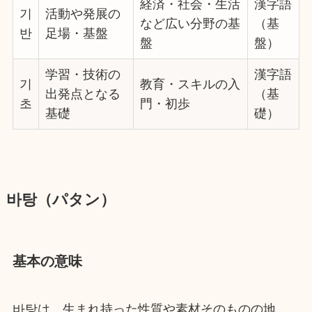
経済・社会・生活
漢字語
기
活動や発展の
など広い分野の基
（基
반
足場・基盤
盤
盤）
学習・技術の
漢字語
기
教育・スキルの入
出発点となる
（基
초
門・初歩
基礎
礎）
바탕（パタン）
基本の意味
바탕は、生まれ持った性質や素材そのものの地