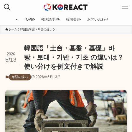
TOPIK
韓国語学習
韓国美容
お問い合わせ
ホーム
韓国語学習
単語の違い
韓国語「土台・基盤・基礎」바
2026
탕・토대・기반・기초 の違いは？
5/13
使い分けを例文付きで解説
2026年5月13日
単語の違い