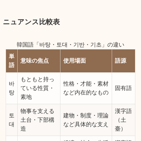
ニュアンス比較表
韓国語「바탕・토대・기반・기초」の違い
単
意味の焦点
使用場面
語源
語
もともと持っ
바
性格・才能・素材
ている性質・
固有語
탕
など内在的なもの
素地
物事を支える
漢字語
토
建物・制度・理論
土台・下部構
（土
대
など具体的な支え
造
臺）