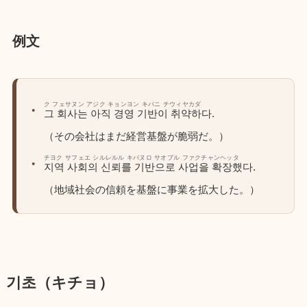
例文
ク フェサヌン アジク キョンヨン キバニ チウィヤカダ
그 회사는 아직 경영 기반이 취약하다.
（その会社はまだ経営基盤が脆弱だ。）
チヨク サフェエ シルレルル キバヌロ サオブル ファクチャンヘッタ
지역 사회의 신뢰를 기반으로 사업을 확장했다.
（地域社会の信頼を基盤に事業を拡大した。）
기초（キチョ）