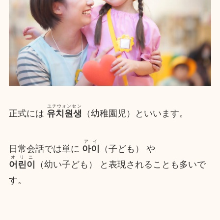
ユチウォンセン
正式には
유치원생
（幼稚園児）といいます。
アイ
日常会話では単に
아이
（子ども） や
オリニ
어린이
（幼い子ども） と表現されることも多いで
す。