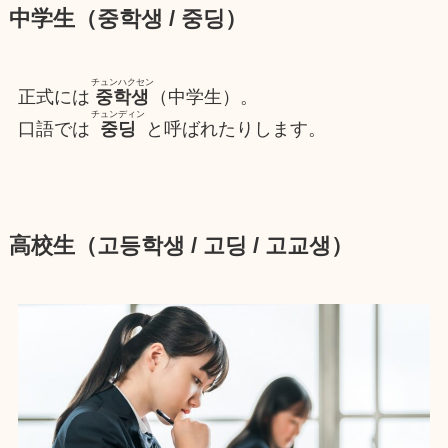
中学生（중학생 / 중딩）
チュンハクセン
正式には
중학생
（中学生）。
チュンディン
口語では
중딩
と呼ばれたりします。
高校生（고등학생 / 고딩 / 고교생）