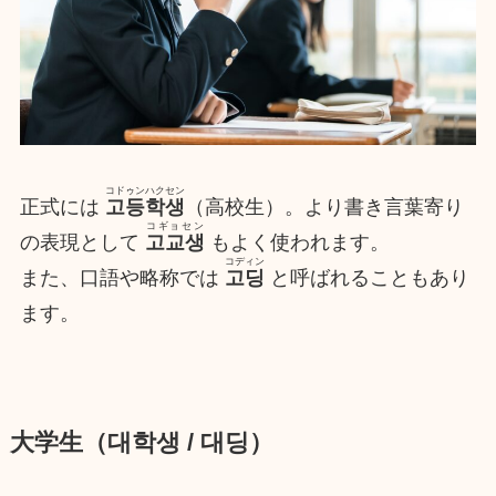
コドゥンハクセン
正式には
고등학생
（高校生）。より書き言葉寄り
コギョセン
の表現として
고교생
もよく使われます。
コディン
また、口語や略称では
고딩
と呼ばれることもあり
ます。
大学生（대학생 / 대딩）