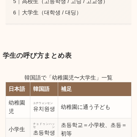
高校生（고등학생 / 고딩 / 고교생）
大学生（대학생 / 대딩）
学生の呼び方まとめ表
韓国語で「幼稚園児〜大学生」一覧
日本語
韓国語
補足
幼稚園
ユチウォンセン
幼稚園に通う子ども
유치원생
児
초등학교＝小学校、초등＝
チョドゥンハッ
セン
小学生
초등학생
初等