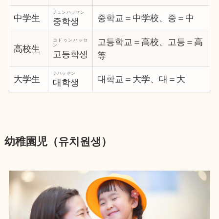
チュンハッセン
中学生
중학교＝中学校、중＝中
중학생
고등학교＝高校、고등＝高
コドゥンハッセ
ン
高校生
고등학생
等
テハッセン
大学生
대학교＝大学、대＝大
대학생
幼稚園児（유치원생）