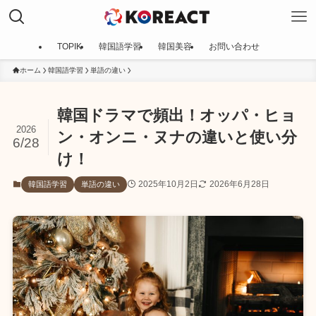
TOPIK
韓国語学習
韓国美容
お問い合わせ
ホーム
韓国語学習
単語の違い
韓国ドラマで頻出！オッパ・ヒョ
2026
ン・オンニ・ヌナの違いと使い分
6/28
け！
2025年10月2日
2026年6月28日
韓国語学習
単語の違い