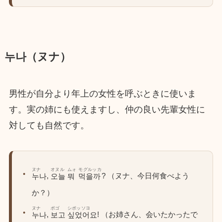
누나（ヌナ）
男性が自分より年上の女性を呼ぶときに使いま
す。実の姉にも使えますし、仲の良い先輩女性に
対しても自然です。
ヌナ
オヌル
ムォ
モグルッカ
,
? （ヌナ、今日何食べよう
누나
오늘
뭐
먹을까
か？）
ヌナ
ポゴ
シポッソヨ
,
! （お姉さん、会いたかったで
누나
보고
싶었어요