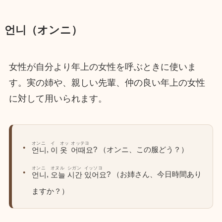
언니（オンニ）
女性が自分より年上の女性を呼ぶときに使いま
す。実の姉や、親しい先輩、仲の良い年上の女性
に対して用いられます。
オンニ
イ
オッ
オッテヨ
,
? （オンニ、この服どう？）
언니
이
옷
어때요
オンニ
オヌル
シガン
イッソヨ
,
? （お姉さん、今日時間あり
언니
오늘
시간
있어요
ますか？）