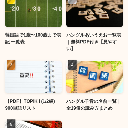
韓国語で1歳〜100歳まで表
ハングルあいうえお一覧表
記 一覧表
｜無料PDF付き【見やす
い】
【PDF】TOPIK I (1/2級)
ハングル子音の名前一覧｜
900単語リスト
全19個の読み方まとめ