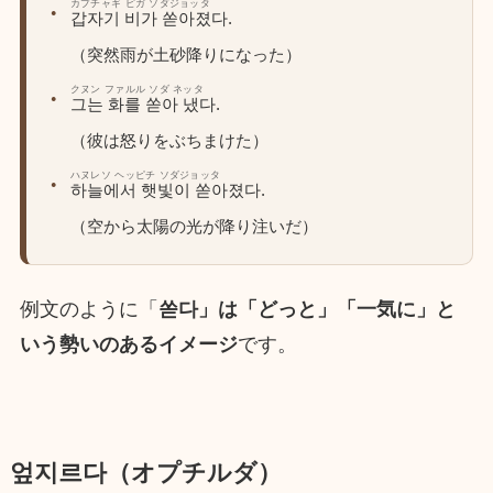
カプチャギ ピガ ソダジョッタ
갑자기 비가 쏟아졌다.
（突然雨が土砂降りになった）
クヌン ファルル ソダ ネッタ
그는 화를 쏟아 냈다.
（彼は怒りをぶちまけた）
ハヌレソ ヘッピチ ソダジョッタ
하늘에서 햇빛이 쏟아졌다.
（空から太陽の光が降り注いだ）
例文のように「
쏟다」は「どっと」「一気に」と
いう勢いのあるイメージ
です。
엎지르다（オプチルダ）