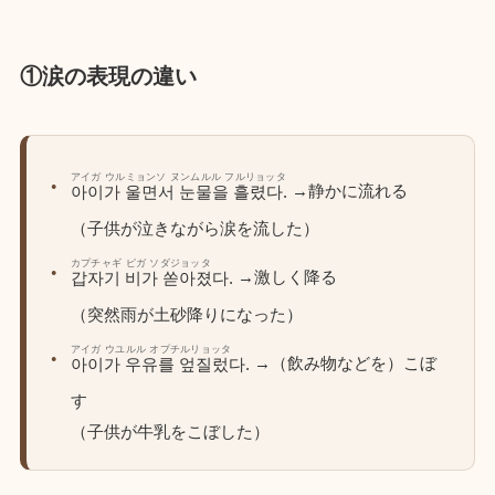
①涙の表現の違い
アイガ ウルミョンソ ヌンムルル フルリョッタ
→静かに流れる
아이가 울면서 눈물을 흘렸다.
（子供が泣きながら涙を流した）
カプチャギ ピガ ソダジョッタ
→激しく降る
갑자기 비가 쏟아졌다.
（突然雨が土砂降りになった）
アイガ ウユルル オプチルリョッタ
→（飲み物などを）こぼ
아이가 우유를 엎질렀다.
す
（子供が牛乳をこぼした）