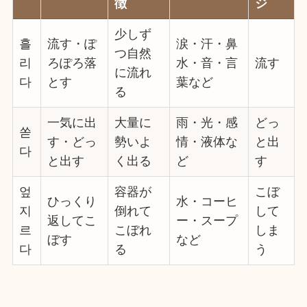
徴
ジ
少しず
흘
流す・ぽ
涙・汗・鼻
つ自然
리
ろぽろ落
水・音・言
流す
に流れ
다
とす
葉など
る
一気に出
大量に
雨・光・感
どっ
쏟
す・どっ
勢いよ
情・液体な
と出
다
と出す
く出る
ど
す
엎
容器が
こぼ
ひっくり
水・コーヒ
지
倒れて
して
返してこ
ー・スープ
르
こぼれ
しま
ぼす
など
다
る
う