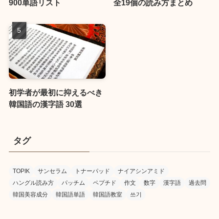
900単語リスト
全19個の読み方まとめ
初学者が最初に抑えるべき
韓国語の漢字語 30選
タグ
TOPIK
サンセラム
トナーパッド
ナイアシンアミド
ハングル読み方
パッチム
ペプチド
作文
数字
漢字語
過去問
韓国美容成分
韓国語単語
韓国語教室
쓰기