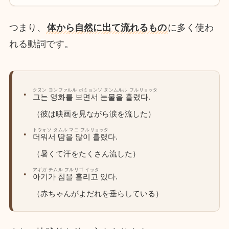
つまり、
体から自然に出て流れるもの
に多く使わ
れる動詞です。
クヌン ヨンファルル ポミョンソ ヌンムルル フルリョッタ
그는 영화를 보면서 눈물을 흘렸다.
（彼は映画を見ながら涙を流した）
トウォソ タムル マニ フルリョッタ
더워서 땀을 많이 흘렸다.
（暑くて汗をたくさん流した）
アギガ チムル フルリゴ イッタ
아기가 침을 흘리고 있다.
（赤ちゃんがよだれを垂らしている）