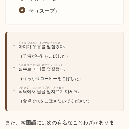
국（スープ）
アイガ ウユルル オプチルリョッタ
아이가 우유를 엎질렀다.
（子供が牛乳をこぼした）
シルスロ コピルル オプチルリョッタ
실수로 커피를 엎질렀다.
（うっかりコーヒーをこぼした）
シクタゲソ ムルル オプチルジ マセヨ
식탁에서 물을 엎지르지 마세요.
（食卓で水をこぼさないでください）
また、韓国語には次の有名なことわざがありま