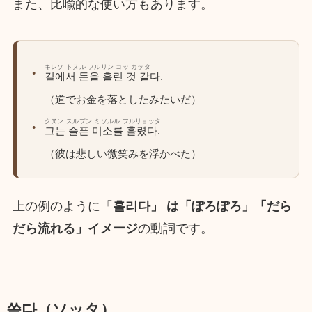
また、比喩的な使い方もあります。
キレソ トヌル フルリン コッ カッタ
길에서 돈을 흘린 것 같다.
（道でお金を落としたみたいだ）
クヌン スルプン ミソルル フルリョッタ
그는 슬픈 미소를 흘렸다.
（彼は悲しい微笑みを浮かべた）
上の例のように「
흘리다」 は「ぽろぽろ」「だら
だら流れる」イメージ
の動詞です。
쏟다（ソッタ）