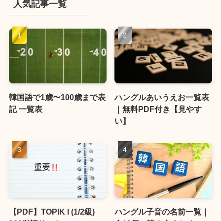
人気記事一覧
韓国語で1歳〜100歳まで表
ハングルあいうえお一覧表
記 一覧表
｜無料PDF付き【見やす
い】
【PDF】TOPIK I (1/2級)
ハングル子音の名前一覧｜