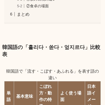
②食卓の場面
まとめ
韓国語の「흘리다・쏟다・엎지르다」比較
表
韓国語で「流す・こぼす・あふれる」を表す語の
違い
こぼれ
日本
単
方・動
よく使う場
語イ
基本意味
語
作の特
面
メー