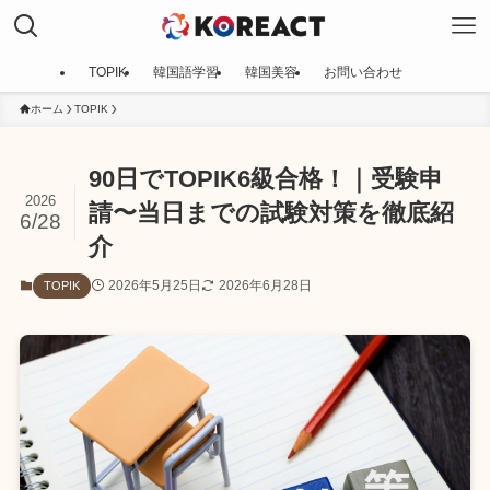
TOPIK
韓国語学習
韓国美容
お問い合わせ
ホーム
TOPIK
90日でTOPIK6級合格！｜受験申
2026
請〜当日までの試験対策を徹底紹
6/28
介
2026年5月25日
2026年6月28日
TOPIK