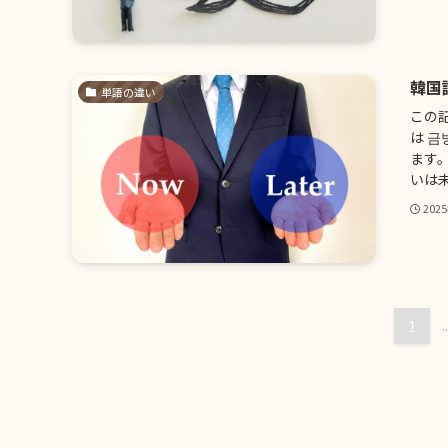
韓国
単語の違い
この
は 
ます
いは未
202
1
..