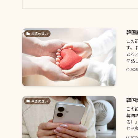
韓国
単語の違い
この
す。
ある
や話し
202
韓国
単語の違い
この
韓国
る）
せる動
202