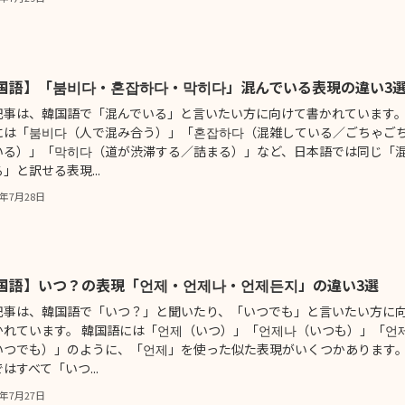
国語】「붐비다・혼잡하다・막히다」混んでいる表現の違い3
記事は、韓国語で「混んでいる」と言いたい方に向けて書かれています。
には「붐비다（人で混み合う）」「혼잡하다（混雑している／ごちゃご
いる）」「막히다（道が渋滞する／詰まる）」など、日本語では同じ「
」と訳せる表現...
5年7月28日
国語】いつ？の表現「언제・언제나・언제든지」の違い3選
記事は、韓国語で「いつ？」と聞いたり、「いつでも」と言いたい方に
かれています。 韓国語には「언제（いつ）」「언제나（いつも）」「언
いつでも）」のように、「언제」を使った似た表現がいくつかあります
はすべて「いつ...
5年7月27日