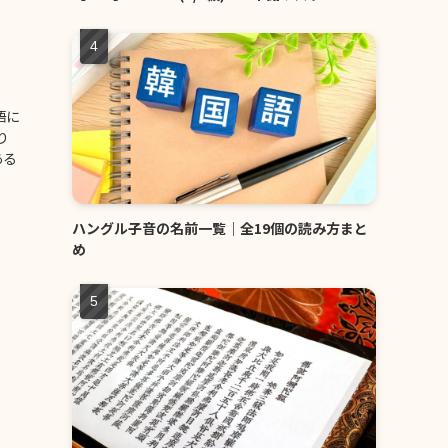
語に
り
ある
ハングル子音の名前一覧｜全19個の読み方まと
め