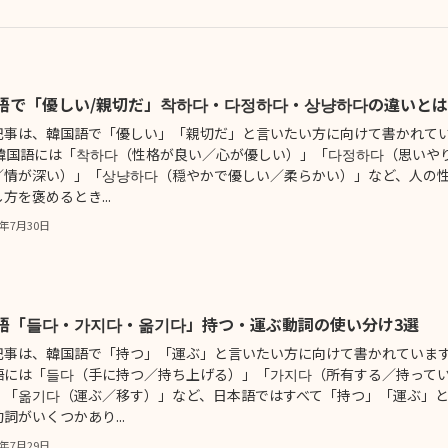
語で「優しい/親切だ」착하다・다정하다・상냥하다の違いとは
記事は、韓国語で「優しい」「親切だ」と言いたい方に向けて書かれて
 韓国語には「착하다（性格が良い／心が優しい）」「다정하다（思いや
／情が深い）」「상냥하다（穏やかで優しい／柔らかい）」など、人の
方を褒めるとき...
5年7月30日
語「들다・가지다・옮기다」持つ・運ぶ動詞の使い分け3選
記事は、韓国語で「持つ」「運ぶ」と言いたい方に向けて書かれていま
語には「들다（手に持つ／持ち上げる）」「가지다（所有する／持って
」「옮기다（運ぶ／移す）」など、日本語ではすべて「持つ」「運ぶ」
詞がいくつかあり...
5年7月29日