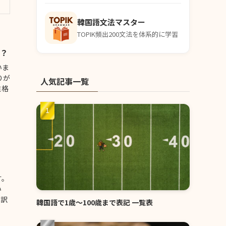
韓国語文法マスター
TOPIK頻出200文法を体系的に学習
？
いま
りが
人気記事一覧
性格
す。
い
と訳
韓国語で1歳〜100歳まで表記 一覧表