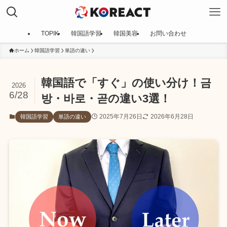
TOPIK
韓国語学習
韓国美容
お問い合わせ
ホーム
韓国語学習
単語の違い
韓国語で「すぐ」の使い分け！금
2026
6/28
방・바로・곧の違い3選！
2025年7月26日
2026年6月28日
韓国語学習
単語の違い