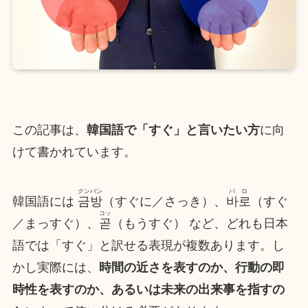
この記事は、
韓国語で「すぐ」と言いたい方
に向
けて書かれています。
クンバン
パロ
韓国語には
금방
（すぐに／さっき）、
바로
（すぐ
コッ
／まっすぐ）、
곧
（もうすぐ） など、どれも日本
語では「すぐ」と訳せる表現が複数あります。し
かし実際には、
時間の近さを表すのか、行動の即
時性を表すのか、あるいは未来の出来事を指すの