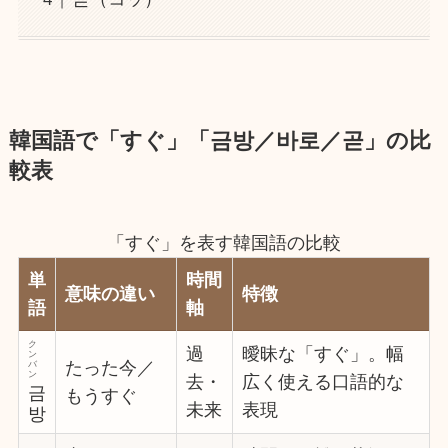
韓国語で「すぐ」
「금방／바로／곧」の比
較表
「すぐ」を表す韓国語の比較
単
時間
意味の違い
特徴
語
軸
ク
過
曖昧な「すぐ」。幅
ン
たった今／
バ
ン
去・
広く使える口語的な
금
もうすぐ
未来
表現
방