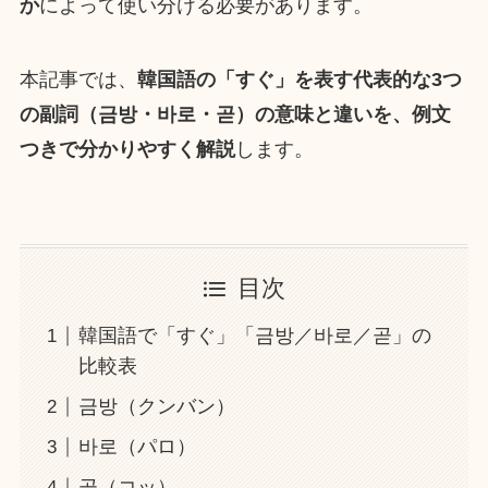
か
によって使い分ける必要があります。
本記事では、
韓国語の「すぐ」を表す代表的な3つ
の副詞（금방・바로・곧）の意味と違いを、例文
つきで分かりやすく解説
します。
目次
韓国語で「すぐ」「금방／바로／곧」の
比較表
금방（クンバン）
바로（パロ）
곧（コッ）