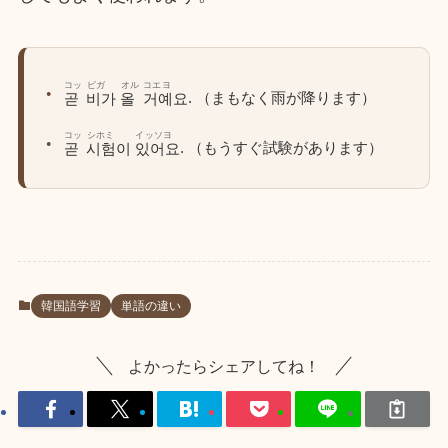
コッ
ピガ
オル
コエヨ
. （まもなく雨が降ります）
곧
비가
올
거예요
コッ
シホミ
イッソヨ
. （もうすぐ試験があります）
곧
시험이
있어요
韓国語学習
単語の違い
よかったらシェアしてね！