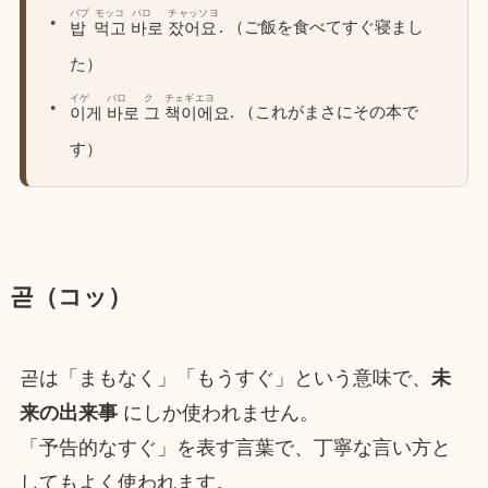
パプ
モッコ
バロ
チャッソヨ
. （ご飯を食べてすぐ寝まし
밥
먹고
바로
잤어요
た）
イゲ
バロ
ク
チェギエヨ
. （これがまさにその本で
이게
바로
그
책이에요
す）
곧（コッ）
곧は「まもなく」「もうすぐ」という意味で、
未
来の出来事
にしか使われません。
「予告的なすぐ」を表す言葉で、丁寧な言い方と
してもよく使われます。