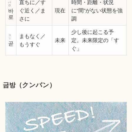
直ちに／す
時間・距離・状況
パ
ロ
ぐ近く／ま
現在
に“間”がない状態を強
바
로
さに
調
少し後に起こる予
まもなく／
コ
ッ
未来
定。未来限定の「す
곧
もうすぐ
ぐ」
금방（クンバン）