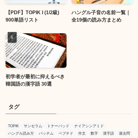
【PDF】TOPIK I (1/2級)
ハングル子音の名前一覧｜
900単語リスト
全19個の読み方まとめ
初学者が最初に抑えるべき
韓国語の漢字語 30選
タグ
TOPIK
サンセラム
トナーパッド
ナイアシンアミド
ハングル読み方
パッチム
ペプチド
作文
数字
漢字語
過去問