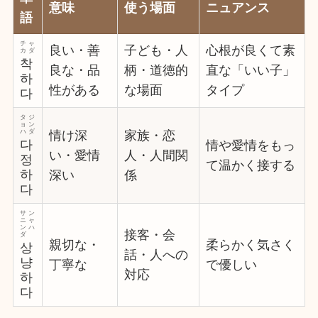
意味
使う場面
ニュアンス
語
チャ
良い・善
子ども・人
心根が良くて素
カダ
착
良な・品
柄・道徳的
直な「いい子」
하
性がある
な場面
タイプ
다
タジ
ョン
ハダ
情け深
家族・恋
다
情や愛情をもっ
い・愛情
人・人間関
정
て温かく接する
하
深い
係
다
サン
ニャ
ンハ
接客・会
ダ
親切な・
柔らかく気さく
상
話・人への
냥
丁寧な
で優しい
対応
하
다