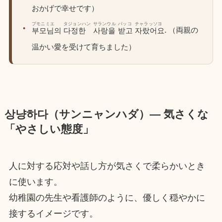
おかげで幸せです）
プモニミエ
タジョンハン
サランウル
パッコ
チャラッソヨ
. （両親の
부모님의
다정한
사랑을
받고
자랐어요
温かい愛を受けて育ちました）
상냥하다（サンニャンハダ）― 気さくな
「やさしい態度」
人に対する応対や話し方が気さくで柔らかいとき
に使います。
幼稚園の先生や看護師のように、優しく穏やかに
接するイメージです。