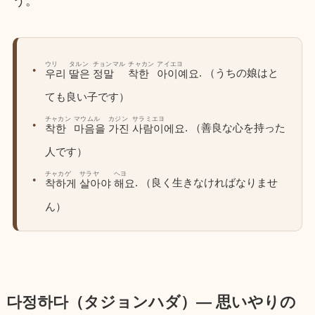
う。
ウリ
タルン
チョンマル
チャカン
アイエヨ
. （うちの娘はと
우리
딸은
정말
착한
아이예요
ても良い子です）
チャカン
マウムル
カジン
サラミエヨ
. （善良な心を持った
착한
마음을
가진
사람이에요
人です）
チャカゲ
サラヤ
ヘヨ
. （良く生きなければなりませ
착하게
살아야
해요
ん）
다정하다（タジョンハダ）― 思いやりの