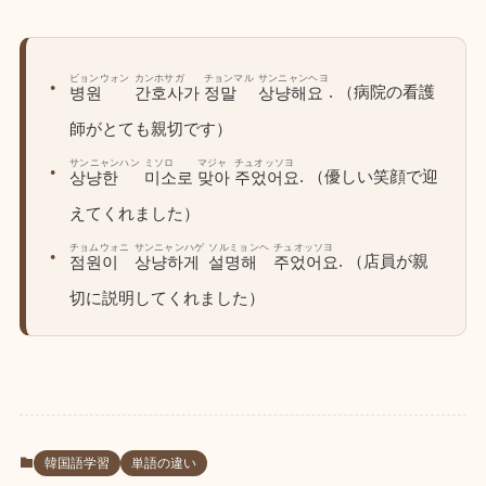
ビョンウォン
カンホサガ
チョンマル
サンニャンヘヨ
. （病院の看護
병원
간호사가
정말
상냥해요
師がとても親切です）
サンニャンハン
ミソロ
マジャ
チュオッソヨ
. （優しい笑顔で迎
상냥한
미소로
맞아
주었어요
えてくれました）
チョムウォニ
サンニャンハゲ
ソルミョンヘ
チュオッソヨ
. （店員が親
점원이
상냥하게
설명해
주었어요
切に説明してくれました）
韓国語学習
単語の違い