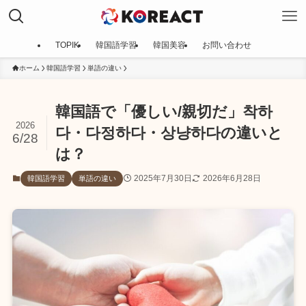
TOPIK
韓国語学習
韓国美容
お問い合わせ
ホーム
韓国語学習
単語の違い
韓国語で「優しい/親切だ」착하
2026
다・다정하다・상냥하다の違いと
6/28
は？
2025年7月30日
2026年6月28日
韓国語学習
単語の違い