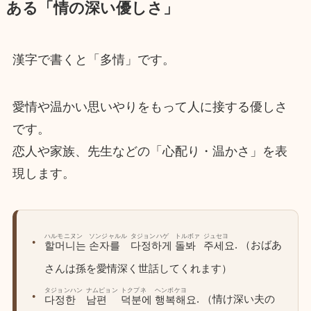
ある「情の深い優しさ」
漢字で書くと「多情」です。
愛情や温かい思いやりをもって人に接する優しさ
です。
恋人や家族、先生などの「心配り・温かさ」を表
現します。
ハルモニヌン
ソンジャルル
タジョンハゲ
トルボァ
ジュセヨ
. （おばあ
할머니는
손자를
다정하게
돌봐
주세요
さんは孫を愛情深く世話してくれます）
タジョンハン
ナムピョン
トクプネ
ヘンボケヨ
. （情け深い夫の
다정한
남편
덕분에
행복해요