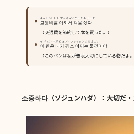
キョトンビルル アッキョソ チェグル サッタ
교통비를 아껴서 책을 샀다
（交通費を節約して本を買った。）
イ ペヌン ネガ ピョンソ アッキヌン ムルゴニヤ
이 펜은 내가 평소 아끼는 물건이야
（このペンは私が普段大切にしている物だよ
소중하다（ソジュンハダ）：大切だ・