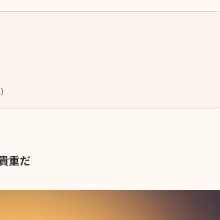
。）
貴重だ