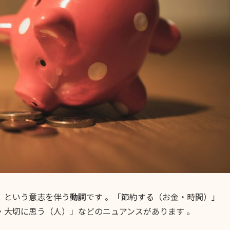
」という意志を伴う
動詞
です 。「節約する（お金・時間）」
・大切に思う（人）」などのニュアンスがあります 。