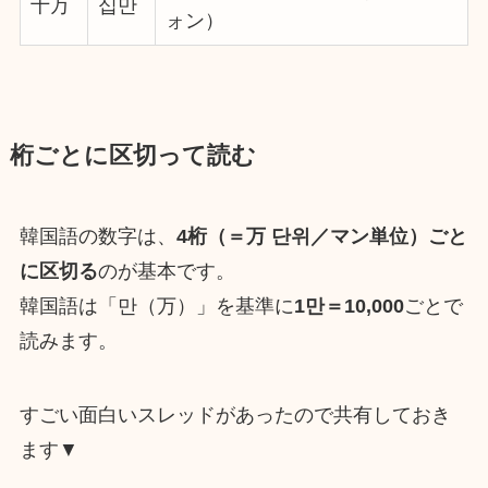
十万
십만
ォン）
桁ごとに区切って読む
韓国語の数字は、
4桁（＝万 단위／マン単位）ごと
に区切る
のが基本です。
韓国語は「만（万）」を基準に
1만＝10,000
ごとで
読みます。
すごい面白いスレッドがあったので共有しておき
ます▼