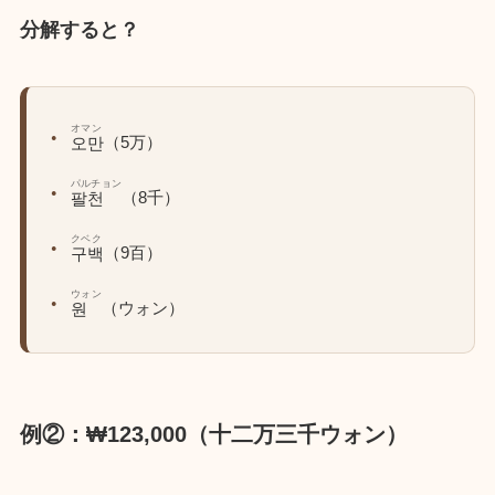
分解すると？
オマン
（5万）
오만
パルチョン
（8千）
팔천
クベク
（9百）
구백
ウォン
（ウォン）
원
例②：₩123,000（十二万三千ウォン）