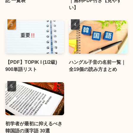
記 一覧表
｜無料PDF付き【見やす
い】
【PDF】TOPIK I (1/2級)
ハングル子音の名前一覧｜
900単語リスト
全19個の読み方まとめ
初学者が最初に抑えるべき
韓国語の漢字語 30選