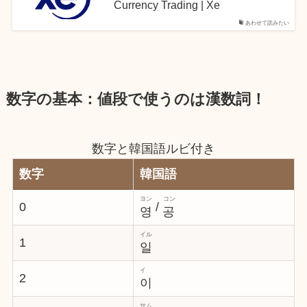
Currency Trading | Xe
あわせて読みたい
数字の基本：値段で使うのは漢数詞！
数字と韓国語ルビ付き
数字
韓国語
ヨン
コン
/
0
영
공
イル
1
일
イ
2
이
サム