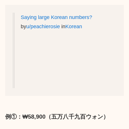
Saying large Korean numbers?
by
u/peachierosie
in
Korean
例①：₩58,900（五万八千九百ウォン）