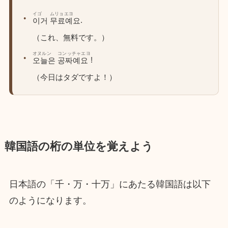
イゴ
ムリョエヨ
.
이거
무료예요
（これ、無料です。）
オヌルン
コンッチャエヨ
!
오늘은
공짜예요
（今日はタダですよ！）
韓国語の桁の単位を覚えよう
日本語の「千・万・十万」にあたる韓国語は以下
のようになります。