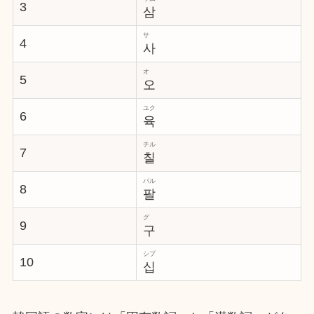
3
삼
サ
4
사
オ
5
오
ユク
6
육
チル
7
칠
パル
8
팔
グ
9
구
シプ
10
십