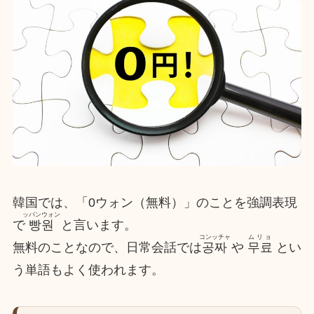
韓国では、「0ウォン（無料）」のことを強調表現
ッパンウォン
で
빵원
と言います。
コンッチャ
ムリョ
無料のことなので、日常会話では
공짜
や
무료
とい
う単語もよく使われます。