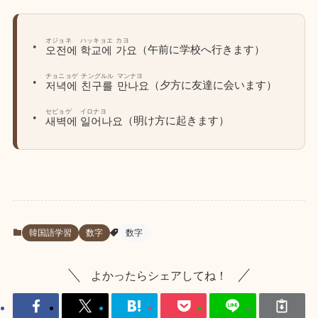
オジョネ
ハッキョエ
カヨ
（午前に学校へ行きます）
오전에
학교에
가요
チョニョゲ
チングルル
マンナヨ
（夕方に友達に会います）
저녁에
친구를
만나요
セビョゲ
イロナヨ
（明け方に起きます）
새벽에
일어나요
韓国語学習
数字
数字
よかったらシェアしてね！