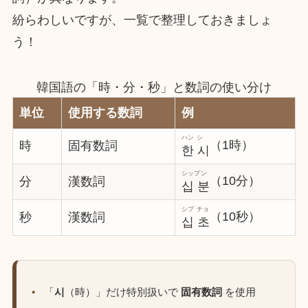
紛らわしいですが、一覧で整理しておきましょ
う！
韓国語の「時・分・秒」と数詞の使い分け
単位
使用する数詞
例
ハン シ
（1時）
時
固有数詞
한 시
シップン
（10分）
分
漢数詞
십 분
シプ チョ
（10秒）
秒
漢数詞
십 초
「
시
（時）」だけ特別扱いで
固有数詞
を使用