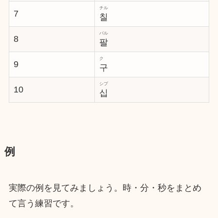
チル
7
칠
パル
8
팔
ク
9
구
シプ
10
십
例
実際の例を見てみましょう。時・分・秒をまとめ
て言う練習です。