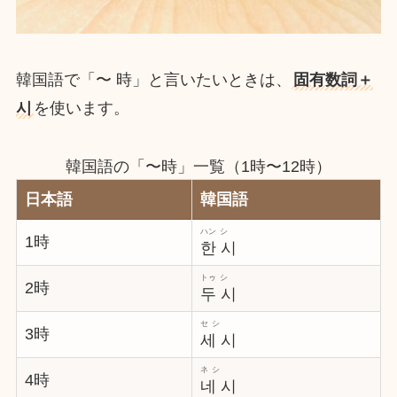
韓国語で「〜 時」と言いたいときは、
固有数詞＋
시
を使います。
韓国語の「〜時」一覧（1時〜12時）
日本語
韓国語
ハン シ
1時
한 시
トゥ シ
2時
두 시
セ シ
3時
세 시
ネ シ
4時
네 시