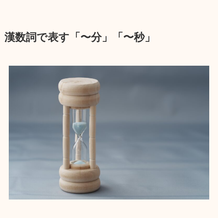
漢数詞で表す「〜分」「〜秒」