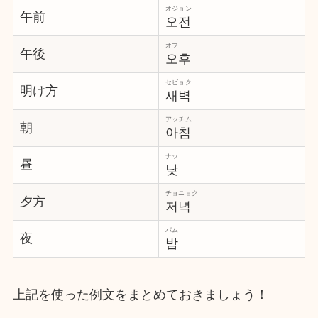
オジョン
午前
오전
オフ
午後
오후
セビョク
明け方
새벽
アッチム
朝
아침
ナッ
昼
낮
チョニョク
夕方
저녁
パム
夜
밤
上記を使った例文をまとめておきましょう！