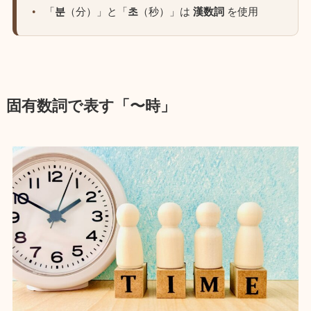
「
분
（分）」と「
초
（秒）」は
漢数詞
を使用
固有数詞で表す「〜時」