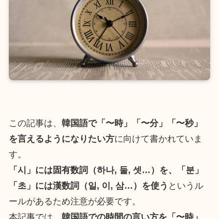
この記事は、
韓国語で「〜時」「〜分」「〜秒」
を言えるようになりたい方
に向けて書かれていま
す。
「시」には固有数詞（하나, 둘, 셋…）を、「분」
「초」には漢数詞（일, 이, 삼…）を使う
というル
ールがあるため注意が必要です。
本記事では、
韓国語での時間の言い方を「〜時」