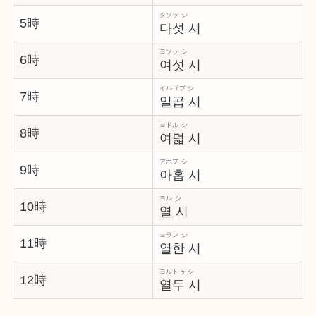
タソッ シ
5時
다섯 시
ヨソッ シ
6時
여섯 시
イルゴプ シ
7時
일곱 시
ヨドル シ
8時
여덟 시
アホプ シ
9時
아홉 시
ヨル シ
10時
열 시
ヨラン シ
11時
열한 시
ヨルトゥ シ
12時
열두 시