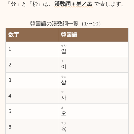
「分」と「秒」は、
漢数詞＋분／초
で表します。
韓国語の漢数詞一覧（1〜10）
数字
韓国語
イル
1
일
イ
2
이
サム
3
삼
サ
4
사
オ
5
오
ユク
6
육